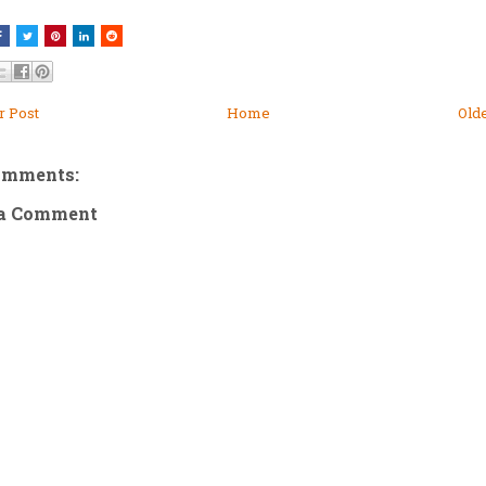
 Post
Home
Old
omments:
 a Comment