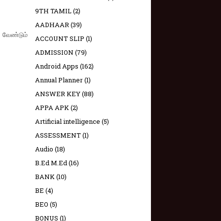
9TH TAMIL
(2)
AADHAAR
(39)
ற வேண்டும்
ACCOUNT SLIP
(1)
ADMISSION
(79)
Android Apps
(162)
Annual Planner
(1)
ANSWER KEY
(88)
APPA APK
(2)
Artificial intelligence
(5)
ASSESSMENT
(1)
Audio
(18)
B.Ed M.Ed
(16)
BANK
(10)
BE
(4)
BEO
(5)
BONUS
(1)