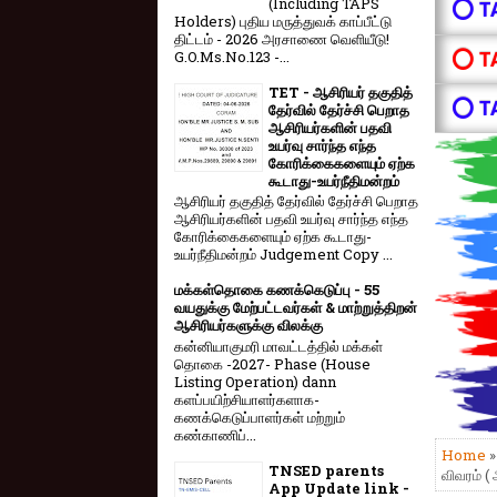
(Including TAPS
⭕ T
Holders) புதிய மருத்துவக் காப்பீட்டு
திட்டம் - 2026 அரசாணை வெளியீடு!
⭕ T
G.O.Ms.No.123 -...
TET - ஆசிரியர் தகுதித்
⭕ T
தேர்வில் தேர்ச்சி பெறாத
ஆசிரியர்களின் பதவி
உயர்வு சார்ந்த எந்த
கோரிக்கைகளையும் ஏற்க
கூடாது-உயர்நீதிமன்றம்
ஆசிரியர் தகுதித் தேர்வில் தேர்ச்சி பெறாத
ஆசிரியர்களின் பதவி உயர்வு சார்ந்த எந்த
கோரிக்கைகளையும் ஏற்க கூடாது-
உயர்நீதிமன்றம் Judgement Copy ...
மக்கள்தொகை கணக்கெடுப்பு - 55
வயதுக்கு மேற்பட்டவர்கள் & மாற்றுத்திறன்
ஆசிரியர்களுக்கு விலக்கு
கன்னியாகுமரி மாவட்டத்தில் மக்கள்
தொகை -2027- Phase (House
Listing Operation) dann
களப்பயிற்சியாளர்களாக-
கணக்கெடுப்பாளர்கள் மற்றும்
கண்காணிப்...
Home
TNSED parents
விவரம் (
App Update link -