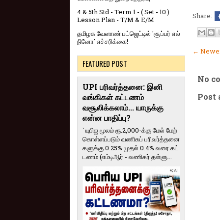
4 & 5th Std - Term 1 - ( Set - 10 )
Share:
Lesson Plan - T/M & E/M
தமிழக வேளாண் பட்ஜெட்டில் 'சூப்பர் எல்
நினோ' எச்சரிக்கை!
← Newer
FEATURED POST
No c
UPI பரிவர்த்தனை: இனி
Post
வங்கிகள் கட்டணம்
வசூலிக்கலாம்... யாருக்கு
என்ன பாதிப்பு?
` யுபிஐ மூலம் ரூ.2,000-க்கு மேல் மேற்​
கொள்​ளப்​படும் வணி​கப் பரிவர்த்​தனை​
களுக்கு 0.25% முதல் 0.4% வரை கட்​
ட​ணம் (எம்​டிஆர் - வணி​கர் தள்​ளு...