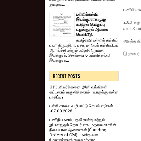
துறை ம...
பணியில் 
பள்ளிக்கல்வி
இயக்குநராக முழு
2010 க்கு
கூடுதல் பொறுப்பு
எனக் கோர
வழங்குதல் ஆணை
வெளியீடு.
தமிழ்நாடு பள்ளிக் கல்விப்
அடுத்த வ
பணி திருமதி. ந. லதா, மாநிலக் கல்வியியல்
ஆராய்ச்சி மற்றும் பயிற்சி நிறுவன
🗓️ நவம்பர
இயக்குநர், சென்னை 6 பள்ளிக்கல்வி
இயக்குநர...
RECENT POSTS
UPI பரிவர்த்தனை: இனி வங்கிகள்
கட்டணம் வசூலிக்கலாம்... யாருக்கு என்ன
பாதிப்பு?
பள்ளி காலை வழிபாட்டு செயல்பாடுகள்
-07.08.2026
பணிநியமனம், பதவி உயர்வு மற்றும்
இடமாறுதல் தொடர்பாக முதலமைச்சரின்
நிலையான ஆணைகள் (Standing
Orders of CM) - மனித வள
மேலாண்மைத் துறை உத்தரவு