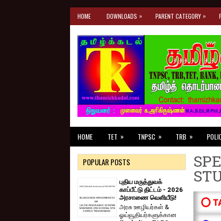
»
»
HOME
DOWNLOADS
PARENT CATEGORY
»
»
»
HOME
TET
TNPSC
TRB
POLI
SPE
POPULAR POSTS
ST
புதிய மருத்துவக்
காப்பீட்டு திட்டம் - 2026
அரசாணை வெளியீடு!
⭕ T
அரசு ஊழியர்கள் &
ஓய்வூதியர்களுக்கான