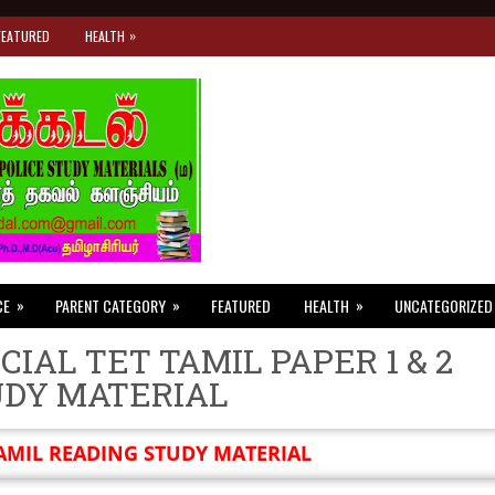
»
FEATURED
HEALTH
»
»
»
CE
PARENT CATEGORY
FEATURED
HEALTH
UNCATEGORIZED
CIAL TET TAMIL PAPER 1 & 2
UDY MATERIAL
AMIL READING STUDY MATERIAL