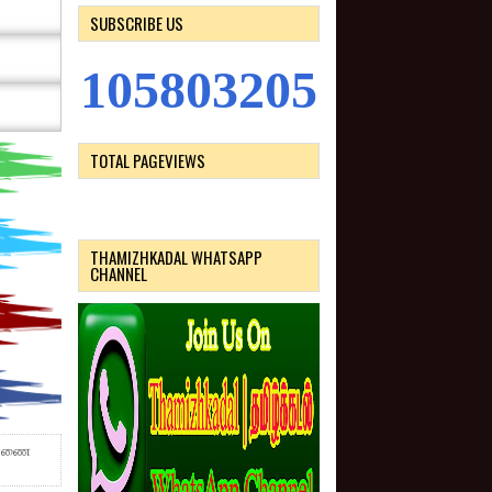
SUBSCRIBE US
1
0
5
8
0
3
2
0
5
TOTAL PAGEVIEWS
THAMIZHKADAL WHATSAPP
CHANNEL
சாரணை