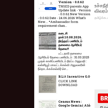
Version - 0.0.62
உச்சநீ
TNSED parents App
விவரம்
Update link - Version
- 0.0.62 New Version
தமிழ்க்கட
- 0.0.62 Date - 24.06.2026 What's
New.... *Ambassador form
requirement chan...
கடைசி
நாள்:10.08.2026.
நிரந்தரப் பணியிடம்
தலைமை ஆசிரியர்
தேவை!!
பட்டதாரி தலைமை
ஆசிரியர் தேவை பணியிடம் : 31.03.2025
முதல் காலிப்பணியிடம் நிரப்ப அனுமதி :
வள்ளியூர் மாவட்டக்கல்வி அலுவலரின்
(தொடக்கக்கல்வி) செ...
B.Lit Incentive G.O
CLICK LINK
DOWNLOAD
Census News :
Google Gemini AIல்