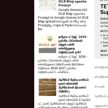
HLB Map உருவாக்க
Prompt
Google Gemini AIல்
HLB Map உருவாக்க
Prompt In Google Gemini AI HLB
Map upload செய்துவிட்டு கீழே உள்ள
Promptஐ, Copy & Paste செய்யவும்.
Ba...
தமிழக பட்ஜெட் 2026 -
முக்கிய அம்சங்கள்
மற்றும் பள்ளி
கல்வித்துறை
அறிவிப்புகள் pdf
தமிழக பட்ஜெட் 2026 -
முக்கிய அம்சங்கள் மற்றும் பள்ளி
கல்வித்துறை அறிவிப்புகள் நிதி நிலை
உச்சநீதிம
அறிக்கை 2026 2027 முக்கிய
அறிவிப்புகள் 1. பள்ளிக்க...
உச்சநீதிம
ஆசிரியர் தேர்வு வாரியம்
மூலம் விரைவில்
பொருள்:
ஆசிரியர்கள் நியமனம்
அறிவிப்பு
ஆசிரியர் தேர்வு வாரி​யம்
ஆசிரியர் 
மூலம் விரை​வில் 2 ஆயிரம்
பட்​ட​தாரி ஆசிரியர்​கள் மற்​றும் ஆசிரியர்
மனுதாரர்க
பயிற்றுநர்​களை நியமிக்க பள்​ளிக்​கல்​வித்​