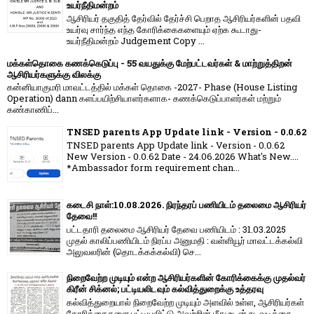
உயர்நீதிமன்றம்
ஆசிரியர் தகுதித் தேர்வில் தேர்ச்சி பெறாத ஆசிரியர்களின் பதவி
உயர்வு சார்ந்த எந்த கோரிக்கைகளையும் ஏற்க கூடாது-
உயர்நீதிமன்றம் Judgement Copy ...
மக்கள்தொகை கணக்கெடுப்பு - 55 வயதுக்கு மேற்பட்டவர்கள் & மாற்றுத்திறன்
ஆசிரியர்களுக்கு விலக்கு
கன்னியாகுமரி மாவட்டத்தில் மக்கள் தொகை -2027- Phase (House Listing
Operation) dann களப்பயிற்சியாளர்களாக- கணக்கெடுப்பாளர்கள் மற்றும்
கண்காணிப்...
TNSED parents App Update link - Version - 0.0.62
TNSED parents App Update link - Version - 0.0.62
New Version - 0.0.62 Date - 24.06.2026 What's New....
*Ambassador form requirement chan...
கடைசி நாள்:10.08.2026. நிரந்தரப் பணியிடம் தலைமை ஆசிரியர்
தேவை!!
பட்டதாரி தலைமை ஆசிரியர் தேவை பணியிடம் : 31.03.2025
முதல் காலிப்பணியிடம் நிரப்ப அனுமதி : வள்ளியூர் மாவட்டக்கல்வி
அலுவலரின் (தொடக்கக்கல்வி) செ...
நிறைவேற்ற முடியும் என்ற ஆசிரியர்களின் கோரிக்கைக்கு முதல்வர்
கிரீன் சிக்னல்; பட்டியலிடவும் கல்வித்துறைக்கு உத்தரவு
கல்வித்துறையால் நிறைவேற்ற முடியும் அளவில் உள்ள, ஆசிரியர்கள்
கோரிக்கைகளை பட்டியலிட்டு அவற்றின் மீது உடன் நடவடிக்கை