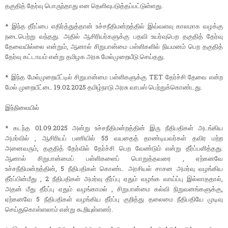
தகுதித் தேர்வு பொருந்தாது என தெளிவுபடுத்தப்பட்டுள்ளது.
* இந்த தீர்ப்பை எதிர்த்துத்தான் உச்சநீதிமன்றத்தில் இவ்வளவு காலமாக வழக்கு
நடைபெற்று வந்தது. அதில் ஆசிரியர்களுக்கு பதவி உயர்வுபெற தகுதித் தேர்வு
தேவையில்லை என்றும், ஆனால் சிறுபான்மை பள்ளிகளில் நியமனம் பெற தகுதித்
தேர்வு கட்டாயம் என்று தமிழக அரசு மேல்முறையீடு செய்தது.
* இந்த மேல்முறையீட்டில் சிறுபான்மை பள்ளிகளுக்கு TET தேர்ச்சி தேவை என்ற
மேல் முறையீட்டை 19.02.2025 தமிழ்நாடு அரசு வாபஸ் பெற்றுக்கொண்டது.
இந்நிலையில்
* கடந்த 01.09.2025 அன்று உச்சநீதிமன்றத்தின் இரு நீதிபதிகள் அடங்கிய
அமர்வில் , ஆசிரியப் பணியில் 55 வயதைத் தாண்டியவர்கள் தவிர மற்ற
அனைவரும், தகுதித் தேர்வில் தேர்ச்சி பெற வேண்டும் என்று தீர்ப்பளித்தது.
ஆனால் சிறுபான்மைப் பள்ளிகளைப் பொறுத்தவரை , ஏற்கனவே
உச்சநீதிமன்றத்தின், 5 நீதிபதிகள் கொண்ட அரசியல் சாசன அமர்வு வழங்கிய
தீர்ப்பின்மீது , 2 நீதிபதிகள் அமர்வு தீர்ப்பு ஏதும் வழங்க வாய்ப்பு இல்லாததால்,
அதன் மீது தீர்ப்பு ஏதும் வழங்காமல் , சிறுபான்மை கல்வி நிறுவனங்களுக்கு,
ஏற்கனவே 5 நீதிபதிகள் வழங்கிய தீர்ப்பு குறித்து தலைமை நீதிபதியே முடிவு
செய்துகொள்ளலாம் என்று கூறியுள்ளனர்.