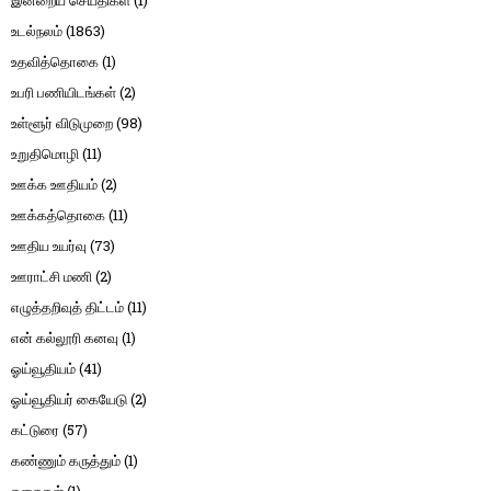
இன்றைய செய்திகள்
(1)
உடல்நலம்
(1863)
உதவித்தொகை
(1)
உபரி பணியிடங்கள்
(2)
உள்ளூர் விடுமுறை
(98)
உறுதிமொழி
(11)
ஊக்க ஊதியம்
(2)
ஊக்கத்தொகை
(11)
ஊதிய உயர்வு
(73)
ஊராட்சி மணி
(2)
எழுத்தறிவுத் திட்டம்
(11)
என் கல்லூரி கனவு
(1)
ஓய்வூதியம்
(41)
ஓய்வூதியர் கையேடு
(2)
கட்டுரை
(57)
கண்ணும் கருத்தும்
(1)