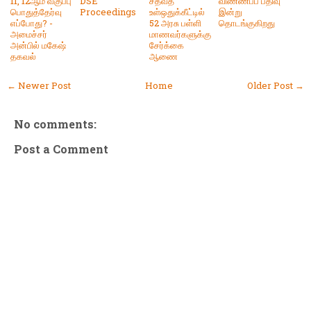
11, 12ஆம் வகுப்பு
DSE
சதவீத
விண்ணப்ப பதிவு
பொதுத்தேர்வு
Proceedings
உள்ஒதுக்கீட்டில்
இன்று
எப்போது? -
52 அரசு பள்ளி
தொடங்குகிறது
அமைச்சர்
மாணவர்களுக்கு
அன்பில் மகேஷ்
சேர்க்கை
தகவல்
ஆணை
← Newer Post
Home
Older Post →
No comments:
Post a Comment