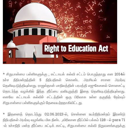
* சிறுபான்மை பள்ளிகளுக்கு , கட்டாயக் கல்வி சட்டம் பொருந்தாது என 2014ல்
உச்ச நீதிமன்றத்தின் 5 நீதிபதிகள் கொண்ட அரசியல் சாசன அமர்வு
தெளிவுபடுத்தியுள்ளது. ராஜஸ்தான் மாநிலத்தின் பரமத்தி எஜுகேசனல் சொசைட்டி
தொடர்ந்த வழக்கில் இந்த தீர்ப்பை வலியுறுத்தி இதை தெளிவுபடுத்தியுள்ளது.
எனவே கட்டாயக் கல்விச் சட்டத்தின் ஒரு பிரிவாக உள்ள தகுதித் தேர்வும்
சிறுபான்மை பள்ளிகளுக்கும் தேவையற்றதாகிவிட்டது.
* இதனைத் தொடர்ந்து 02.06.2023-ல், சென்னை உயர்நீதிமன்றம் இரண்டு
நீதிபதிகள் அமர்வு வழங்கிய மிக நீண்ட ,விரிவான தீர்ப்பில் பக்கம் 128 - ல் para 71
-ல் உச்சநீதி மன்ற தீர்ப்பை சுட்டிக் காட்டி, சிறுபான்மை கல்வி நிறுவனங்களுக்கு