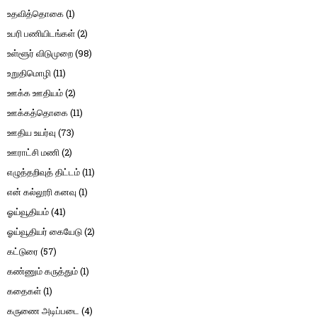
உதவித்தொகை
(1)
உபரி பணியிடங்கள்
(2)
உள்ளூர் விடுமுறை
(98)
உறுதிமொழி
(11)
ஊக்க ஊதியம்
(2)
ஊக்கத்தொகை
(11)
ஊதிய உயர்வு
(73)
ஊராட்சி மணி
(2)
எழுத்தறிவுத் திட்டம்
(11)
என் கல்லூரி கனவு
(1)
ஓய்வூதியம்
(41)
ஓய்வூதியர் கையேடு
(2)
கட்டுரை
(57)
கண்ணும் கருத்தும்
(1)
கதைகள்
(1)
கருணை அடிப்படை
(4)