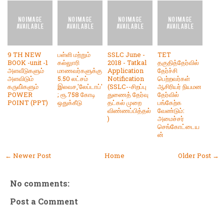
9 TH NEW
பள்ளி மற்றும்
SSLC June -
TET
BOOK -unit -1
கல்லுாரி
2018 - Tatkal
தகுதித்தேர்வில்
அளவீடுகளும்
மாணவர்களுக்கு
Application
தேர்ச்சி
அளவிடும்
5.50 லட்சம்
Notification
பெற்றவர்கள்
கருவி்களும்
இலவச,'லேப்டாப்'
(SSLC--சிறப்பு
ஆசிரியர் நியமன
POWER
; ரூ.758 கோடி
துணைத் தேர்வு
தேர்வில்
POINT (PPT)
ஒதுக்கீடு
தட்கல் முறை
பங்கேற்க
விண்ணப்பித்தல்
வேண்டும்:
)
அமைச்சர்
செங்கோட்டைய
ன்
← Newer Post
Home
Older Post →
No comments:
Post a Comment