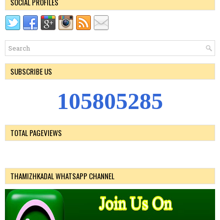
SOCIAL PROFILES
SUBSCRIBE US
1
0
5
8
0
5
2
8
5
TOTAL PAGEVIEWS
THAMIZHKADAL WHATSAPP CHANNEL