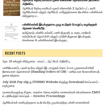
ஆசிரியர் தேர்வு வாரியம் மூலம் விரைவில் ஆசிரியர்கள் நியமனம்
அறிவிப்பு
ஆசிரியர் தேர்வு வாரி​யம் மூலம் விரை​வில் 2 ஆயிரம் பட்​ட​தாரி
ஆசிரியர்​கள் மற்​றும் ஆசிரியர் பயிற்றுநர்​களை நியமிக்க பள்​ளிக்​கல்​
வித்​துறை ம...
பள்ளிக்கல்வி இயக்குநராக முழு கூடுதல் பொறுப்பு வழங்குதல்
ஆணை வெளியீடு.
தமிழ்நாடு பள்ளிக் கல்விப் பணி திருமதி. ந. லதா, மாநிலக்
கல்வியியல் ஆராய்ச்சி மற்றும் பயிற்சி நிறுவன இயக்குநர்,
சென்னை 6 பள்ளிக்கல்வி இயக்குநர...
RECENT POSTS
ஆக. 10 உள்ளூர் விடுமுறை - மாவட்ட ஆட்சியர் அறிவிப்பு
பணிநியமனம், பதவி உயர்வு மற்றும் இடமாறுதல் தொடர்பாக முதலமைச்சரின்
நிலையான ஆணைகள் (Standing Orders of CM) - மனித வள மேலாண்மைத்
துறை உத்தரவு
July 2026 Pay slip ஐ IFHRMS Website லிருந்து Download செய்யலாம் -
வழிமுறை
மாணவர்களுக்கு சீருடை தைக்க அளவு எடுக்க மாணவர்கள் விபரங்களை EMIS
ல் பதிவேற்றம் செய்தல் -- Director Proceedings
ஆசிரியர்கள் கண்டித்ததாக கூறி விபரீத முடிவெடுத்த பள்ளி மாணவிகள்