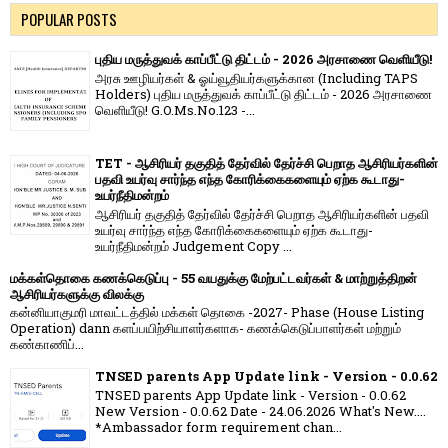
POPULAR POSTS
புதிய மருத்துவக் காப்பீட்டு திட்டம் - 2026 அரசாணை வெளியீடு!
அரசு ஊழியர்கள் & ஓய்வூதியர்களுக்கான (Including TAPS
Holders) புதிய மருத்துவக் காப்பீட்டு திட்டம் - 2026 அரசாணை
வெளியீடு! G.O.Ms.No.123 -...
TET - ஆசிரியர் தகுதித் தேர்வில் தேர்ச்சி பெறாத ஆசிரியர்களின்
பதவி உயர்வு சார்ந்த எந்த கோரிக்கைகளையும் ஏற்க கூடாது-
உயர்நீதிமன்றம்
ஆசிரியர் தகுதித் தேர்வில் தேர்ச்சி பெறாத ஆசிரியர்களின் பதவி
உயர்வு சார்ந்த எந்த கோரிக்கைகளையும் ஏற்க கூடாது-
உயர்நீதிமன்றம் Judgement Copy ...
மக்கள்தொகை கணக்கெடுப்பு - 55 வயதுக்கு மேற்பட்டவர்கள் & மாற்றுத்திறன்
ஆசிரியர்களுக்கு விலக்கு
கன்னியாகுமரி மாவட்டத்தில் மக்கள் தொகை -2027- Phase (House Listing
Operation) dann களப்பயிற்சியாளர்களாக- கணக்கெடுப்பாளர்கள் மற்றும்
கண்காணிப்...
TNSED parents App Update link - Version - 0.0.62
TNSED parents App Update link - Version - 0.0.62
New Version - 0.0.62 Date - 24.06.2026 What's New....
*Ambassador form requirement chan...