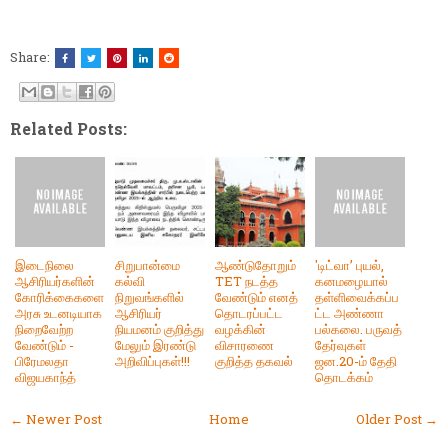
Share:
Related Posts:
இடைநிலை
சிறுபான்மை
ஆண்டுதோறும்
'டிட்வா’ புயல்,
ஆசிரியர்களின்
கல்வி
TET நடத்த
கனமழையால்
கோரிக்கைகளை
நிறுவங்களில்
வேண்டும் எனத்
தள்ளிவைக்கப்ப
அரசு உடனடியாக
ஆசிரியர்
தொடரப்பட்ட
ட்ட அண்ணா
நிறைவேற்ற
நியமனம் குறித்து
வழக்கின்
பல்கலை. பருவத்
வேண்டும் -
மேலும் இரண்டு
விசாரணை
தேர்வுகள்
பிரேமலதா
அறிவிப்புகள்!!!
குறித்த தகவல்
ஜன.20-ம் தேதி
விஜயகாந்த்
தொடக்கம்
← Newer Post
Home
Older Post →