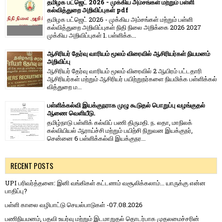
தமிழக பட்ஜெட் 2026 - முக்கிய அம்சங்கள் மற்றும் பள்ளி
கல்வித்துறை அறிவிப்புகள் pdf
தமிழக பட்ஜெட் 2026 - முக்கிய அம்சங்கள் மற்றும் பள்ளி
கல்வித்துறை அறிவிப்புகள் நிதி நிலை அறிக்கை 2026 2027
முக்கிய அறிவிப்புகள் 1. பள்ளிக்க...
ஆசிரியர் தேர்வு வாரியம் மூலம் விரைவில் ஆசிரியர்கள் நியமனம்
அறிவிப்பு
ஆசிரியர் தேர்வு வாரி​யம் மூலம் விரை​வில் 2 ஆயிரம் பட்​ட​தாரி
ஆசிரியர்​கள் மற்​றும் ஆசிரியர் பயிற்றுநர்​களை நியமிக்க பள்​ளிக்​கல்​
வித்​துறை ம...
பள்ளிக்கல்வி இயக்குநராக முழு கூடுதல் பொறுப்பு வழங்குதல்
ஆணை வெளியீடு.
தமிழ்நாடு பள்ளிக் கல்விப் பணி திருமதி. ந. லதா, மாநிலக்
கல்வியியல் ஆராய்ச்சி மற்றும் பயிற்சி நிறுவன இயக்குநர்,
சென்னை 6 பள்ளிக்கல்வி இயக்குநர...
RECENT POSTS
UPI பரிவர்த்தனை: இனி வங்கிகள் கட்டணம் வசூலிக்கலாம்... யாருக்கு என்ன
பாதிப்பு?
பள்ளி காலை வழிபாட்டு செயல்பாடுகள் -07.08.2026
பணிநியமனம், பதவி உயர்வு மற்றும் இடமாறுதல் தொடர்பாக முதலமைச்சரின்