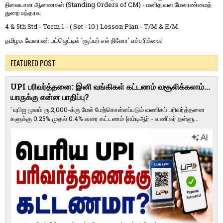
நிலையான ஆணைகள் (Standing Orders of CM) - மனித வள மேலாண்மைத்
துறை உத்தரவு
4 & 5th Std - Term 1 - ( Set - 10 ) Lesson Plan - T/M & E/M
தமிழக வேளாண் பட்ஜெட்டில் 'சூப்பர் எல் நினோ' எச்சரிக்கை!
FEATURED POST
UPI பரிவர்த்தனை: இனி வங்கிகள் கட்டணம் வசூலிக்கலாம்...
யாருக்கு என்ன பாதிப்பு?
` யுபிஐ மூலம் ரூ.2,000-க்கு மேல் மேற்​கொள்​ளப்​படும் வணி​கப் பரிவர்த்​தனை​
களுக்கு 0.25% முதல் 0.4% வரை கட்​ட​ணம் (எம்​டிஆர் - வணி​கர் தள்​ளு...