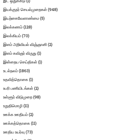
இட ஒதுக்கீடு
(1)
இயக்குநர் செயல்முறைகள்
(948)
இயற்கைவேளாண்மை
(5)
இலக்கணம்
(128)
இலக்கியம்
(70)
இளம் அறிவியல் விஞ்ஞானி
(2)
இளம் கவிஞர் விருது
(1)
இன்றைய செய்திகள்
(1)
உடல்நலம்
(1863)
உதவித்தொகை
(1)
உபரி பணியிடங்கள்
(2)
உள்ளூர் விடுமுறை
(98)
உறுதிமொழி
(11)
ஊக்க ஊதியம்
(2)
ஊக்கத்தொகை
(11)
ஊதிய உயர்வு
(73)