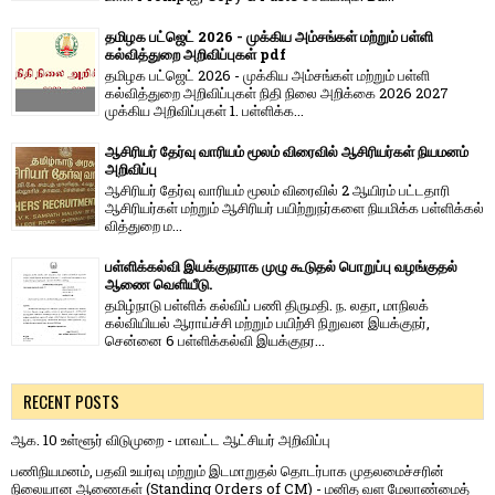
தமிழக பட்ஜெட் 2026 - முக்கிய அம்சங்கள் மற்றும் பள்ளி
கல்வித்துறை அறிவிப்புகள் pdf
தமிழக பட்ஜெட் 2026 - முக்கிய அம்சங்கள் மற்றும் பள்ளி
கல்வித்துறை அறிவிப்புகள் நிதி நிலை அறிக்கை 2026 2027
முக்கிய அறிவிப்புகள் 1. பள்ளிக்க...
ஆசிரியர் தேர்வு வாரியம் மூலம் விரைவில் ஆசிரியர்கள் நியமனம்
அறிவிப்பு
ஆசிரியர் தேர்வு வாரி​யம் மூலம் விரை​வில் 2 ஆயிரம் பட்​ட​தாரி
ஆசிரியர்​கள் மற்​றும் ஆசிரியர் பயிற்றுநர்​களை நியமிக்க பள்​ளிக்​கல்​
வித்​துறை ம...
பள்ளிக்கல்வி இயக்குநராக முழு கூடுதல் பொறுப்பு வழங்குதல்
ஆணை வெளியீடு.
தமிழ்நாடு பள்ளிக் கல்விப் பணி திருமதி. ந. லதா, மாநிலக்
கல்வியியல் ஆராய்ச்சி மற்றும் பயிற்சி நிறுவன இயக்குநர்,
சென்னை 6 பள்ளிக்கல்வி இயக்குநர...
RECENT POSTS
ஆக. 10 உள்ளூர் விடுமுறை - மாவட்ட ஆட்சியர் அறிவிப்பு
பணிநியமனம், பதவி உயர்வு மற்றும் இடமாறுதல் தொடர்பாக முதலமைச்சரின்
நிலையான ஆணைகள் (Standing Orders of CM) - மனித வள மேலாண்மைத்