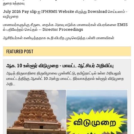
துறை உத்தரவு
July 2026 Pay slip ஐ IFHRMS Website லிருந்து Download செய்யலாம் -
வழிமுறை
மாணவர்களுக்கு சீருடை தைக்க அளவு எடுக்க மாணவர்கள் விபரங்களை EMIS
ல் பதிவேற்றம் செய்தல் -- Director Proceedings
ஆசிரியர்கள் கண்டித்ததாக கூறி விபரீத முடிவெடுத்த பள்ளி மாணவிகள்
FEATURED POST
ஆக. 10 உள்ளூர் விடுமுறை - மாவட்ட ஆட்சியர் அறிவிப்பு
ஆடித் திருவாதிரை திருவிழாவை முன்னிட்டு, தமிழ்நாட்டில் உள்ள அரியலூர்
மாவட்டத்திற்கு ஆகஸ்ட் 10 அன்று மாவட்ட நிர்வாகத்தால் உள்ளூர் விடுமுறை
அறி...