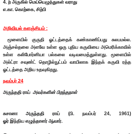
4. ற் அருகில் மெய்யெழுத்துகள் வராது
எ.கா. கொற்கை, சிற்பி
அறிவியல் களஞ்சியம்
:
மூளையில் குருதி ஓட்டத்தைக் கண்காணிப்பது சுலபமல்ல.
அஞ்சல்தலை அளவே உள்ள ஒரு புதிய கருவியை அமெரிக்காவில்
உள்ள கலிபோர்னியா பல்கலை வடிவமைத்துள்ளது. மூளையில்
அல்ட்ரா சவுண்ட் தொழில்நுட்பம் வாயிலாக இந்தக் கருவி ரத்த
ஓட்டத்தை அறிய உதவுகிறது.
நவம்பர் 24
அவர்களின் பிறந்தநாள்
அருந்ததி ராய்
சுசானா அருந்ததி ராய்
(பி.
நவம்பர் 24
,
1961
)
ஓர்
இந்திய
எழுத்தாளர் ஆவார்.