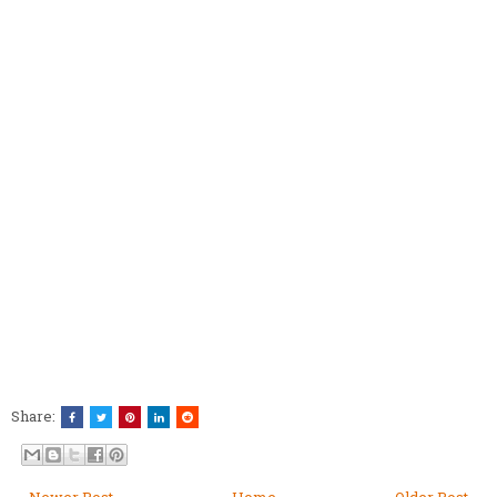
Share:
← Newer Post
Home
Older Post →