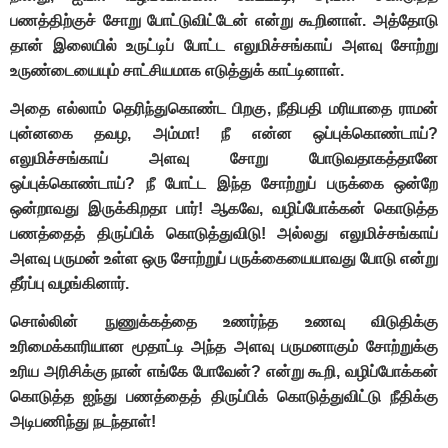
பணத்திற்குச் சோறு போட்டுவிட்டேன் என்று கூறினாள். அத்தோடு
தான் இலையில் உருட்டிப் போட்ட எலுமிச்சங்காய் அளவு சோற்று
உருண்டையையும் சாட்சியமாக எடுத்துக் காட்டினாள்.
அதை எல்லாம் தெரிந்துகொண்ட பிறகு, நீதிபதி மரியாதை ராமன்
புன்னகை தவழ, அம்மா! நீ என்ன ஒப்புக்கொண்டாய்?
எலுமிச்சங்காய் அளவு சோறு போடுவதாகத்தானே
ஒப்புக்கொண்டாய்? நீ போட்ட இந்த சோற்றுப் பருக்கை ஒன்றே
ஒன்றாவது இருக்கிறதா பார்! ஆகவே, வழிப்போக்கன் கொடுத்த
பணத்தைத் திருப்பிக் கொடுத்துவிடு! அல்லது எலுமிச்சங்காய்
அளவு பருமன் உள்ள ஒரு சோற்றுப் பருக்கையையாவது போடு என்று
தீர்ப்பு வழங்கினார்.
சொல்லின் நுணுக்கத்தை உணர்ந்த உணவு விடுதிக்கு
உரிமைக்காரியான மூதாட்டி அந்த அளவு பருமனாகும் சோற்றுக்கு
உரிய அரிசிக்கு நான் எங்கே போவேன்? என்று கூறி, வழிப்போக்கன்
கொடுத்த ஐந்து பணத்தைத் திருப்பிக் கொடுத்துவிட்டு நீதிக்கு
அடிபணிந்து நடந்தாள்!