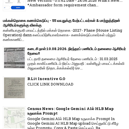
New Version - 0.0.62 Date - 24.06.2026 What's New....
*Ambassador form requirement chan...
மக்கள்தொகை கணக்கெடுப்பு - 55 வயதுக்கு மேற்பட்டவர்கள் & மாற்றுத்திறன்
ஆசிரியர்களுக்கு விலக்கு
கன்னியாகுமரி மாவட்டத்தில் மக்கள் தொகை -2027- Phase (House Listing
Operation) dann களப்பயிற்சியாளர்களாக- கணக்கெடுப்பாளர்கள் மற்றும்
கண்காணிப்...
கடைசி நாள்:10.08.2026. நிரந்தரப் பணியிடம் தலைமை ஆசிரியர்
தேவை!!
பட்டதாரி தலைமை ஆசிரியர் தேவை பணியிடம் : 31.03.2025
முதல் காலிப்பணியிடம் நிரப்ப அனுமதி : வள்ளியூர் மாவட்டக்கல்வி
அலுவலரின் (தொடக்கக்கல்வி) செ...
B.Lit Incentive G.O
CLICK LINK DOWNLOAD
Census News : Google Gemini AIல் HLB Map
உருவாக்க Prompt
Google Gemini AIல் HLB Map உருவாக்க Prompt In
Google Gemini AI HLB Map upload செய்துவிட்டு கீழே
உள்ள Promptஐ, Copy & Paste செய்யவும். Ba...