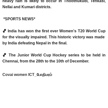
heavy rain is likely to occur in Thoothukudi, Tenkasi,
Nellai and Kumari districts.
*SPORTS NEWS*
🏀 India has won the first ever Women's T20 World Cup
for the visually impaired. This historic victory was made
by India defeating Nepal in the final.
🏀 The Junior World Cup Hockey series to be held in
Chennai, from the 28th to the 10th of December.
Covai women ICT_போதிமரம்