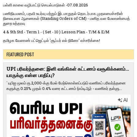
பள்ளி காலை வழிபாட்டு செயல்பாடுகள் -07.08.2026
பணிநியமனம், பதவி உயர்வு மற்றும் இடமாறுதல் தொடர்பாக முதலமைச்சரின்
நிலையான ஆணைகள் (Standing Orders of CM) - மனித வள மேலாண்மைத்
துறை உத்தரவு
4 & 5th Std - Term 1 - ( Set - 10 ) Lesson Plan - T/M & E/M
தமிழக வேளாண் பட்ஜெட்டில் 'சூப்பர் எல் நினோ' எச்சரிக்கை!
FEATURED POST
UPI பரிவர்த்தனை: இனி வங்கிகள் கட்டணம் வசூலிக்கலாம்...
யாருக்கு என்ன பாதிப்பு?
` யுபிஐ மூலம் ரூ.2,000-க்கு மேல் மேற்​கொள்​ளப்​படும் வணி​கப் பரிவர்த்​தனை​
களுக்கு 0.25% முதல் 0.4% வரை கட்​ட​ணம் (எம்​டிஆர் - வணி​கர் தள்​ளு...