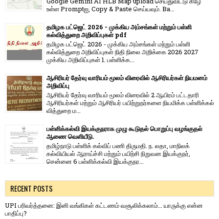
Google Gemini AI HLB Map upload செய்துவிட்டு கீழே
உள்ள Promptஐ, Copy & Paste செய்யவும். Ba...
தமிழக பட்ஜெட் 2026 - முக்கிய அம்சங்கள் மற்றும் பள்ளி
கல்வித்துறை அறிவிப்புகள் pdf
தமிழக பட்ஜெட் 2026 - முக்கிய அம்சங்கள் மற்றும் பள்ளி
கல்வித்துறை அறிவிப்புகள் நிதி நிலை அறிக்கை 2026 2027
முக்கிய அறிவிப்புகள் 1. பள்ளிக்க...
ஆசிரியர் தேர்வு வாரியம் மூலம் விரைவில் ஆசிரியர்கள் நியமனம்
அறிவிப்பு
ஆசிரியர் தேர்வு வாரி​யம் மூலம் விரை​வில் 2 ஆயிரம் பட்​ட​தாரி
ஆசிரியர்​கள் மற்​றும் ஆசிரியர் பயிற்றுநர்​களை நியமிக்க பள்​ளிக்​கல்​
வித்​துறை ம...
பள்ளிக்கல்வி இயக்குநராக முழு கூடுதல் பொறுப்பு வழங்குதல்
ஆணை வெளியீடு.
தமிழ்நாடு பள்ளிக் கல்விப் பணி திருமதி. ந. லதா, மாநிலக்
கல்வியியல் ஆராய்ச்சி மற்றும் பயிற்சி நிறுவன இயக்குநர்,
சென்னை 6 பள்ளிக்கல்வி இயக்குநர...
RECENT POSTS
UPI பரிவர்த்தனை: இனி வங்கிகள் கட்டணம் வசூலிக்கலாம்... யாருக்கு என்ன
பாதிப்பு?