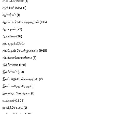
அன்புக்கரங்கள்
(5)
ஆசிரியர் மனசு
(1)
ஆச்சர்யம்
(1)
ஆணையர் செயல்முறைகள்
(136)
ஆய்வுகள்
(22)
ஆன்மீகம்
(26)
இட ஒதுக்கீடு
(1)
இயக்குநர் செயல்முறைகள்
(948)
இயற்கைவேளாண்மை
(5)
இலக்கணம்
(128)
இலக்கியம்
(70)
இளம் அறிவியல் விஞ்ஞானி
(2)
இளம் கவிஞர் விருது
(1)
இன்றைய செய்திகள்
(1)
உடல்நலம்
(1863)
உதவித்தொகை
(1)