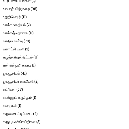
உபரி பணியிடங்கள்
(2)
உள்ளூர் விடுமுறை
(98)
உறுதிமொழி
(11)
ஊக்க ஊதியம்
(2)
ஊக்கத்தொகை
(11)
ஊதிய உயர்வு
(73)
ஊராட்சி மணி
(2)
எழுத்தறிவுத் திட்டம்
(11)
என் கல்லூரி கனவு
(1)
ஓய்வூதியம்
(41)
ஓய்வூதியர் கையேடு
(2)
கட்டுரை
(57)
கண்ணும் கருத்தும்
(1)
கதைகள்
(1)
கருணை அடிப்படை
(4)
கருவூலகச்செய்திகள்
(3)