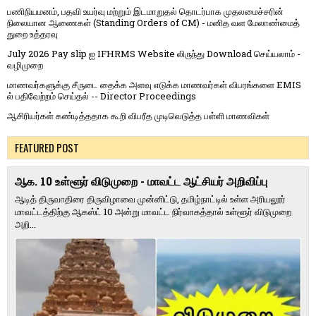
பணிநியமனம், பதவி உயர்வு மற்றும் இடமாறுதல் தொடர்பாக முதலமைச்சரின்
நிலையான ஆணைகள் (Standing Orders of CM) - மனித வள மேலாண்மைத்
துறை உத்தரவு
July 2026 Pay slip ஐ IFHRMS Website லிருந்து Download செய்யலாம் -
வழிமுறை
மாணவர்களுக்கு சீருடை தைக்க அளவு எடுக்க மாணவர்கள் விபரங்களை EMIS
ல் பதிவேற்றம் செய்தல் -- Director Proceedings
ஆசிரியர்கள் கண்டித்ததாக கூறி விபரீத முடிவெடுத்த பள்ளி மாணவிகள்
FEATURED POST
ஆக. 10 உள்ளூர் விடுமுறை - மாவட்ட ஆட்சியர் அறிவிப்பு
ஆடித் திருவாதிரை திருவிழாவை முன்னிட்டு, தமிழ்நாட்டில் உள்ள அரியலூர்
மாவட்டத்திற்கு ஆகஸ்ட் 10 அன்று மாவட்ட நிர்வாகத்தால் உள்ளூர் விடுமுறை
அறி...