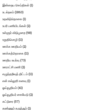
இன்றைய செய்திகள்
(1)
உடல்நலம்
(1863)
உதவித்தொகை
(1)
உபரி பணியிடங்கள்
(2)
உள்ளூர் விடுமுறை
(98)
உறுதிமொழி
(11)
ஊக்க ஊதியம்
(2)
ஊக்கத்தொகை
(11)
ஊதிய உயர்வு
(73)
ஊராட்சி மணி
(2)
எழுத்தறிவுத் திட்டம்
(11)
என் கல்லூரி கனவு
(1)
ஓய்வூதியம்
(41)
ஓய்வூதியர் கையேடு
(2)
கட்டுரை
(57)
கண்ணும் கருத்தும்
(1)