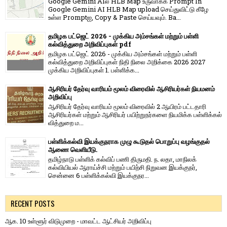
Google Gemini AIல் HLB Map உருவாக்க Prompt In
Google Gemini AI HLB Map upload செய்துவிட்டு கீழே
உள்ள Promptஐ, Copy & Paste செய்யவும். Ba...
தமிழக பட்ஜெட் 2026 - முக்கிய அம்சங்கள் மற்றும் பள்ளி
கல்வித்துறை அறிவிப்புகள் pdf
தமிழக பட்ஜெட் 2026 - முக்கிய அம்சங்கள் மற்றும் பள்ளி
கல்வித்துறை அறிவிப்புகள் நிதி நிலை அறிக்கை 2026 2027
முக்கிய அறிவிப்புகள் 1. பள்ளிக்க...
ஆசிரியர் தேர்வு வாரியம் மூலம் விரைவில் ஆசிரியர்கள் நியமனம்
அறிவிப்பு
ஆசிரியர் தேர்வு வாரி​யம் மூலம் விரை​வில் 2 ஆயிரம் பட்​ட​தாரி
ஆசிரியர்​கள் மற்​றும் ஆசிரியர் பயிற்றுநர்​களை நியமிக்க பள்​ளிக்​கல்​
வித்​துறை ம...
பள்ளிக்கல்வி இயக்குநராக முழு கூடுதல் பொறுப்பு வழங்குதல்
ஆணை வெளியீடு.
தமிழ்நாடு பள்ளிக் கல்விப் பணி திருமதி. ந. லதா, மாநிலக்
கல்வியியல் ஆராய்ச்சி மற்றும் பயிற்சி நிறுவன இயக்குநர்,
சென்னை 6 பள்ளிக்கல்வி இயக்குநர...
RECENT POSTS
ஆக. 10 உள்ளூர் விடுமுறை - மாவட்ட ஆட்சியர் அறிவிப்பு