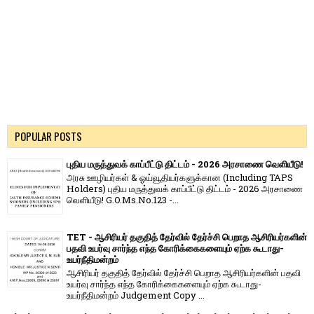
POPULAR POSTS
புதிய மருத்துவக் காப்பீட்டு திட்டம் - 2026 அரசாணை வெளியீடு!
அரசு ஊழியர்கள் & ஓய்வூதியர்களுக்கான (Including TAPS
Holders) புதிய மருத்துவக் காப்பீட்டு திட்டம் - 2026 அரசாணை
வெளியீடு! G.O.Ms.No.123 -...
TET - ஆசிரியர் தகுதித் தேர்வில் தேர்ச்சி பெறாத ஆசிரியர்களின்
பதவி உயர்வு சார்ந்த எந்த கோரிக்கைகளையும் ஏற்க கூடாது-
உயர்நீதிமன்றம்
ஆசிரியர் தகுதித் தேர்வில் தேர்ச்சி பெறாத ஆசிரியர்களின் பதவி
உயர்வு சார்ந்த எந்த கோரிக்கைகளையும் ஏற்க கூடாது-
உயர்நீதிமன்றம் Judgement Copy ...