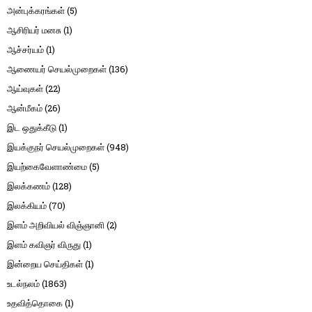
அன்புக்கரங்கள்
(5)
ஆசிரியர் மனசு
(1)
ஆச்சர்யம்
(1)
ஆணையர் செயல்முறைகள்
(136)
ஆய்வுகள்
(22)
ஆன்மீகம்
(26)
இட ஒதுக்கீடு
(1)
இயக்குநர் செயல்முறைகள்
(948)
இயற்கைவேளாண்மை
(5)
இலக்கணம்
(128)
இலக்கியம்
(70)
இளம் அறிவியல் விஞ்ஞானி
(2)
இளம் கவிஞர் விருது
(1)
இன்றைய செய்திகள்
(1)
உடல்நலம்
(1863)
உதவித்தொகை
(1)