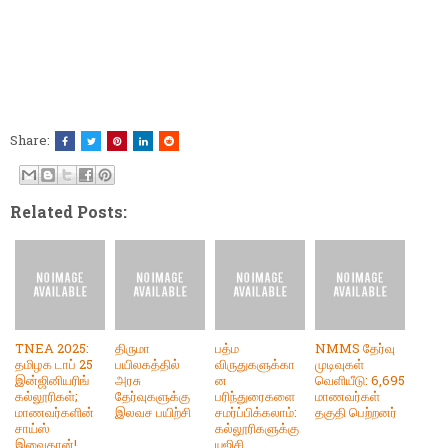
Share:
Related Posts:
TNEA 2025:
திருமா
பத்ம
NMMS தேர்வு
தமிழக டாப் 25
பயிலகத்தில்
விருதுகளுக்கா
முடிவுகள்
இன்ஜினியரிங்
அரசு
ன
வெளியீடு: 6,695
கல்லூரிகள்;
தேர்வுகளுக்கு
பரிந்துரைகளை
மாணவர்கள்
மாணவர்களின்
இலவச பயிற்சி
சமர்ப்பிக்கலாம்:
தகுதி பெற்றனர்
சாய்ஸ்
கல்லூரிகளுக்கு
இவைதான்!
யுஜிசி