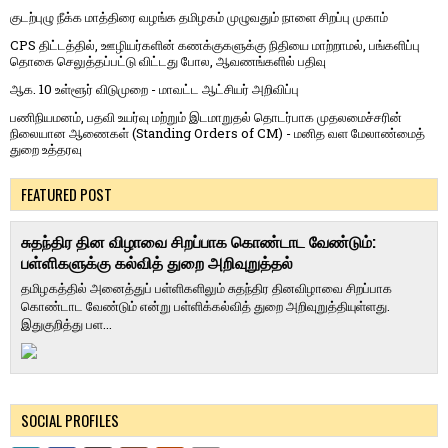
குடற்புழு நீக்க மாத்திரை வழங்க தமிழகம் முழுவதும் நாளை சிறப்பு முகாம்
CPS திட்டத்தில், ஊழியர்களின் கணக்குகளுக்கு நிதியை மாற்றாமல், பங்களிப்பு
தொகை செலுத்தப்பட்டு விட்டது போல, ஆவணங்களில் பதிவு
ஆக. 10 உள்ளூர் விடுமுறை - மாவட்ட ஆட்சியர் அறிவிப்பு
பணிநியமனம், பதவி உயர்வு மற்றும் இடமாறுதல் தொடர்பாக முதலமைச்சரின்
நிலையான ஆணைகள் (Standing Orders of CM) - மனித வள மேலாண்மைத்
துறை உத்தரவு
FEATURED POST
சுதந்திர தின விழாவை சிறப்பாக கொண்டாட வேண்டும்:
பள்ளிகளுக்கு கல்வித் துறை அறிவுறுத்தல்
தமிழகத்தில் அனைத்துப் பள்ளிகளிலும் சுதந்திர தினவிழாவை சிறப்பாக
கொண்டாட வேண்டும் என்று பள்ளிக்கல்வித் துறை அறிவுறுத்தியுள்ளது.
இதுகுறித்து பள...
SOCIAL PROFILES