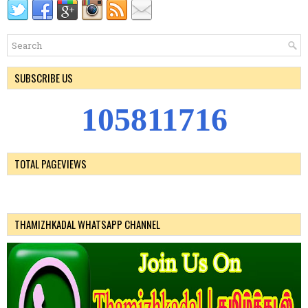
SUBSCRIBE US
1
0
5
8
1
1
7
1
6
TOTAL PAGEVIEWS
THAMIZHKADAL WHATSAPP CHANNEL