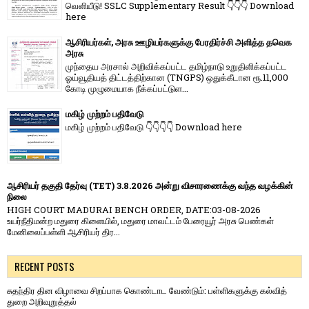
வெளியீடு! SSLC Supplementary Result 👇👇👇 Download
here
ஆசிரியர்கள், அரசு ஊழியர்களுக்கு பேரதிர்ச்சி அளித்த தவெக
அரசு
முந்தைய அரசால் அறிவிக்கப்பட்ட தமிழ்நாடு உறுதிளிக்கப்பட்ட
ஓய்வூதியத் திட்டத்திற்கான (TNGPS) ஒதுக்கீடான ரூ.11,000
கோடி முழுமையாக நீக்கப்பட்டுள...
மகிழ் முற்றம் பதிவேடு
மகிழ் முற்றம் பதிவேடு 👇👇👇👇 Download here
ஆசிரியர் தகுதி தேர்வு (TET) 3.8.2026 அன்று விசாரணைக்கு வந்த வழக்கின்
நிலை
HIGH COURT MADURAI BENCH ORDER, DATE:03-08-2026
உயர்நீதிமன்ற மதுரை கிளையில், மதுரை மாவட்டம் பேரையூர் அரசு பெண்கள்
மேனிலைப்பள்ளி ஆசிரியர் திர...
RECENT POSTS
சுதந்திர தின விழாவை சிறப்பாக கொண்டாட வேண்டும்: பள்ளிகளுக்கு கல்வித்
துறை அறிவுறுத்தல்