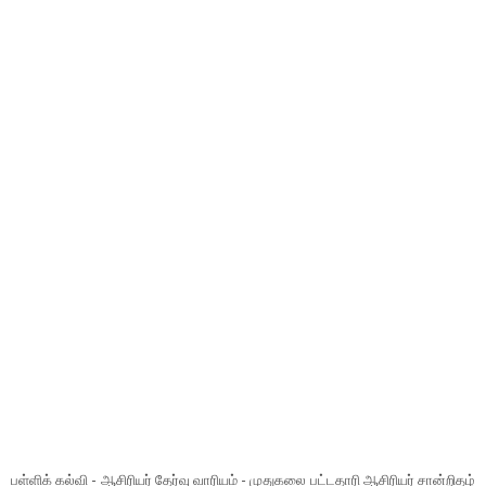
பள்ளிக் கல்வி - ஆசிரியர் தேர்வு வாரியம் - முதுகலை பட்டதாரி ஆசிரியர் சான்றிதழ்