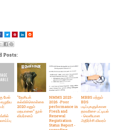
d Posts:
கு மேல்
"தேசியக்
NMMS 2025-
MBBS மற்றும்
வு எழுதிய
கல்விக்கொள்கை
2026 -Poor
BDS
ர்:
2020 எனும்
performance in
படிப்புகளுக்கான
மதயானை" நூல்
Fresh and
தரவரிசை பட்டியல்
ங்கில்
விமர்சனம்
Renewal
- வெளியான
வாய்ப்பு
Registration
அதிர்ச்சி விவரம்
Status Report -
regarding