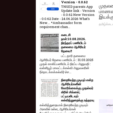
Version - 0.0.62
முதலம
TNSED parents App
மாணவர
Update link - Version
- 0.0.62 New Version
இயக்கு
- 0.0.62 Date - 24.06.2026 What's
New.... *Ambassador form
தமிழ்க்கட
requirement chan...
கடைசி
நாள்:10.08.2026.
நிரந்தரப் பணியிடம்
தலைமை ஆசிரியர்
தேவை!!
பட்டதாரி தலைமை
ஆசிரியர் தேவை பணியிடம் : 31.03.2025
முதல் காலிப்பணியிடம் நிரப்ப அனுமதி :
வள்ளியூர் மாவட்டக்கல்வி அலுவலரின்
(தொடக்கக்கல்வி) செ...
நிறைவேற்ற முடியும் என்ற
ஆசிரியர்களின்
கோரிக்கைக்கு முதல்வர்
கிரீன் சிக்னல்;
பட்டியலிடவும்
கல்வித்துறைக்கு உத்தரவு
கல்வித்துறையால் நிறைவேற்ற முடியும்
அளவில் உள்ள, ஆசிரியர்கள்
கோரிக்கைகளை பட்டியலிட்டு அவற்றின்