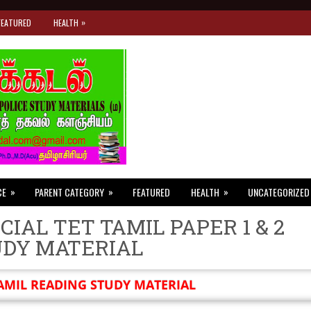
»
FEATURED
HEALTH
»
»
»
CE
PARENT CATEGORY
FEATURED
HEALTH
UNCATEGORIZED
CIAL TET TAMIL PAPER 1 & 2
UDY MATERIAL
AMIL READING STUDY MATERIAL