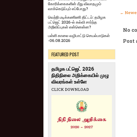
கோரிக்கைகளின் மீது விவாதமும்
வாக்கெடுப்பும் எப்போது?
← Newer
வெற்றி மடிக்கணிணி திட்டம்: தமிழக
பட்ஜெட் 2026-ல் கல்வி சார்ந்த
அறிவிப்புகள் என்னென்ன?
No c
பள்ளி காலை வழிபாட்டு செயல்பாடுகள்
Post
-06.08.2026
FEATURED POST
தமிழக பட்ஜெட் 2026
நிதிநிலை அறிக்கையில் முழு
விவரங்கள் உள்ளே
CLICK DOWNLOAD