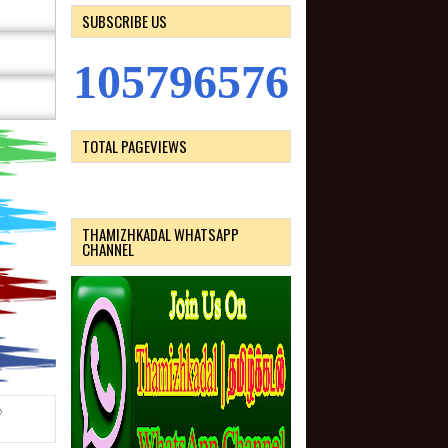
SUBSCRIBE US
1
0
5
7
9
6
5
7
6
TOTAL PAGEVIEWS
THAMIZHKADAL WHATSAPP
CHANNEL
்