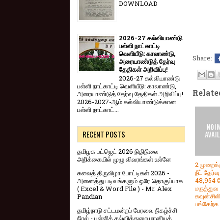
DOWNLOAD
2026-27 கல்வியாண்டு
பள்ளி நாட்காட்டி
வெளியீடு: காலாண்டு,
Share:
அரையாண்டுத் தேர்வு
தேதிகள் அறிவிப்பு!
2026-27 கல்வியாண்டு
பள்ளி நாட்காட்டி வெளியீடு: காலாண்டு,
Relate
அரையாண்டுத் தேர்வு தேதிகள் அறிவிப்பு!
2026-2027-ஆம் கல்வியாண்டுக்கான
பள்ளி நாட்காட்...
RECENT POSTS
தமிழக பட்ஜெட் 2026 நிதிநிலை
அறிக்கையில் முழு விவரங்கள் உள்ளே
2 முறைக்
நீட் தேர்
கலைத் திருவிழா போட்டிகள் 2026 -
48,954 பே
அனைத்து படிவங்களும் ஒரே தொகுப்பாக
மருத்துவ
( Excel & Word File ) - Mr. Alex
கவுன்சிலி
Pandian
பங்கேற்க 
தமிழ்நாடு சட்டமன்றப் பேரவை நிகழ்ச்சி
நிரல் - பள்ளிக் கல்வித்துறை மானியக்