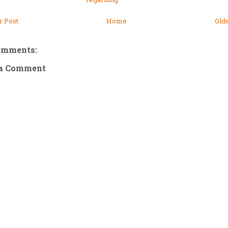
 Post
Home
Old
omments:
 a Comment