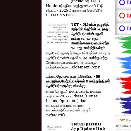
(Including TAPS
⭕ T
Holders) புதிய மருத்துவக் காப்பீட்டு
திட்டம் - 2026 அரசாணை வெளியீடு!
⭕ T
G.O.Ms.No.123 -...
TET - ஆசிரியர் தகுதித்
⭕ T
தேர்வில் தேர்ச்சி பெறாத
ஆசிரியர்களின் பதவி
உயர்வு சார்ந்த எந்த
கோரிக்கைகளையும் ஏற்க
கூடாது-உயர்நீதிமன்றம்
ஆசிரியர் தகுதித் தேர்வில் தேர்ச்சி பெறாத
ஆசிரியர்களின் பதவி உயர்வு சார்ந்த எந்த
கோரிக்கைகளையும் ஏற்க கூடாது-
உயர்நீதிமன்றம் Judgement Copy ...
மக்கள்தொகை கணக்கெடுப்பு - 55
வயதுக்கு மேற்பட்டவர்கள் & மாற்றுத்திறன்
ஆசிரியர்களுக்கு விலக்கு
கன்னியாகுமரி மாவட்டத்தில் மக்கள்
தொகை -2027- Phase (House
Listing Operation) dann
களப்பயிற்சியாளர்களாக-
கணக்கெடுப்பாளர்கள் மற்றும்
கண்காணிப்...
Home
TNSED parents
மாணவர்க
App Update link -