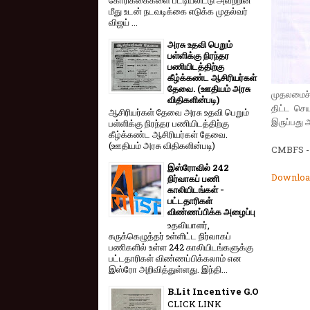
மீது உடன் நடவடிக்கை எடுக்க முதல்வர்
விஜய் ...
அரசு உதவி பெறும்
பள்ளிக்கு நிரந்தர
பணியிடத்திற்கு
கீழ்க்கண்ட ஆசிரியர்கள்
தேவை. (ஊதியம் அரசு
முதலமைச்ச
விதிகளின்படி)
திட்ட செ
ஆசிரியர்கள் தேவை அரசு உதவி பெறும்
இருப்பது 
பள்ளிக்கு நிரந்தர பணியிடத்திற்கு
கீழ்க்கண்ட ஆசிரியர்கள் தேவை.
(ஊதியம் அரசு விதிகளின்படி)
CMBFS -
இஸ்ரோவில் 242
Downloa
நிர்வாகப் பணி
காலியிடங்கள் -
பட்டதாரிகள்
விண்ணப்பிக்க அழைப்பு
உதவியாளர்,
சுருக்கெழுத்தர் உள்ளிட்ட நிர்வாகப்
பணிகளில் உள்ள 242 காலியிடங்களுக்கு
பட்டதாரிகள் விண்ணப்பிக்கலாம் என
இஸ்ரோ அறிவித்துள்ளது. இந்தி...
B.Lit Incentive G.O
CLICK LINK