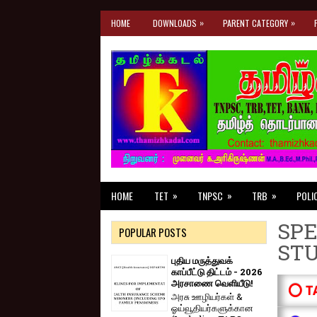
»
»
HOME
DOWNLOADS
PARENT CATEGORY
»
»
»
HOME
TET
TNPSC
TRB
POLI
SPE
POPULAR POSTS
ST
புதிய மருத்துவக்
காப்பீட்டு திட்டம் - 2026
அரசாணை வெளியீடு!
⭕ T
அரசு ஊழியர்கள் &
ஓய்வூதியர்களுக்கான