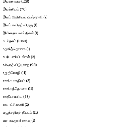
இலக்கணம்
(128)
இலக்கியம்
(70)
இளம் அறிவியல் விஞ்ஞானி
(2)
இளம் கவிஞர் விருது
(1)
இன்றைய செய்திகள்
(1)
உடல்நலம்
(1863)
உதவித்தொகை
(1)
உபரி பணியிடங்கள்
(2)
உள்ளூர் விடுமுறை
(98)
உறுதிமொழி
(11)
ஊக்க ஊதியம்
(2)
ஊக்கத்தொகை
(11)
ஊதிய உயர்வு
(73)
ஊராட்சி மணி
(2)
எழுத்தறிவுத் திட்டம்
(11)
என் கல்லூரி கனவு
(1)