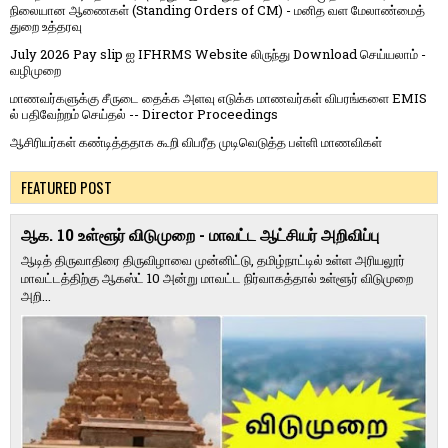
நிலையான ஆணைகள் (Standing Orders of CM) - மனித வள மேலாண்மைத்
துறை உத்தரவு
July 2026 Pay slip ஐ IFHRMS Website லிருந்து Download செய்யலாம் -
வழிமுறை
மாணவர்களுக்கு சீருடை தைக்க அளவு எடுக்க மாணவர்கள் விபரங்களை EMIS
ல் பதிவேற்றம் செய்தல் -- Director Proceedings
ஆசிரியர்கள் கண்டித்ததாக கூறி விபரீத முடிவெடுத்த பள்ளி மாணவிகள்
FEATURED POST
ஆக. 10 உள்ளூர் விடுமுறை - மாவட்ட ஆட்சியர் அறிவிப்பு
ஆடித் திருவாதிரை திருவிழாவை முன்னிட்டு, தமிழ்நாட்டில் உள்ள அரியலூர்
மாவட்டத்திற்கு ஆகஸ்ட் 10 அன்று மாவட்ட நிர்வாகத்தால் உள்ளூர் விடுமுறை
அறி...