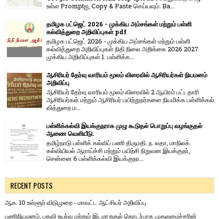
உள்ள Promptஐ, Copy & Paste செய்யவும். Ba...
தமிழக பட்ஜெட் 2026 - முக்கிய அம்சங்கள் மற்றும் பள்ளி
கல்வித்துறை அறிவிப்புகள் pdf
தமிழக பட்ஜெட் 2026 - முக்கிய அம்சங்கள் மற்றும் பள்ளி
கல்வித்துறை அறிவிப்புகள் நிதி நிலை அறிக்கை 2026 2027
முக்கிய அறிவிப்புகள் 1. பள்ளிக்க...
ஆசிரியர் தேர்வு வாரியம் மூலம் விரைவில் ஆசிரியர்கள் நியமனம்
அறிவிப்பு
ஆசிரியர் தேர்வு வாரி​யம் மூலம் விரை​வில் 2 ஆயிரம் பட்​ட​தாரி
ஆசிரியர்​கள் மற்​றும் ஆசிரியர் பயிற்றுநர்​களை நியமிக்க பள்​ளிக்​கல்​
வித்​துறை ம...
பள்ளிக்கல்வி இயக்குநராக முழு கூடுதல் பொறுப்பு வழங்குதல்
ஆணை வெளியீடு.
தமிழ்நாடு பள்ளிக் கல்விப் பணி திருமதி. ந. லதா, மாநிலக்
கல்வியியல் ஆராய்ச்சி மற்றும் பயிற்சி நிறுவன இயக்குநர்,
சென்னை 6 பள்ளிக்கல்வி இயக்குநர...
RECENT POSTS
ஆக. 10 உள்ளூர் விடுமுறை - மாவட்ட ஆட்சியர் அறிவிப்பு
பணிநியமனம், பதவி உயர்வு மற்றும் இடமாறுதல் தொடர்பாக முதலமைச்சரின்