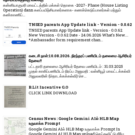
கன்னியாகுமரி மாவட்டத்தில் மக்கள் தொகை -2027- Phase (House Listing
Operation) dann களப்பயிற்சியாளர்களாக- கணக்கெடுப்பாளர்கள் மற்றும்
கண்காணிப்...
TNSED parents App Update link - Version - 0.0.62
TNSED parents App Update link - Version - 0.0.62
New Version - 0.0.62 Date - 24.06.2026 What's New....
*Ambassador form requirement chan...
கடைசி நாள்:10.08.2026. நிரந்தரப் பணியிடம் தலைமை ஆசிரியர்
தேவை!!
பட்டதாரி தலைமை ஆசிரியர் தேவை பணியிடம் : 31.03.2025
முதல் காலிப்பணியிடம் நிரப்ப அனுமதி : வள்ளியூர் மாவட்டக்கல்வி
அலுவலரின் (தொடக்கக்கல்வி) செ...
B.Lit Incentive G.O
CLICK LINK DOWNLOAD
Census News : Google Gemini AIல் HLB Map
உருவாக்க Prompt
Google Gemini AIல் HLB Map உருவாக்க Prompt In
Google Gemini AI HLB Map upload செய்துவிட்டு கீழே