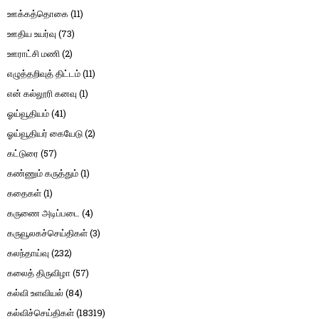
ஊக்கத்தொகை
(11)
ஊதிய உயர்வு
(73)
ஊராட்சி மணி
(2)
எழுத்தறிவுத் திட்டம்
(11)
என் கல்லூரி கனவு
(1)
ஓய்வூதியம்
(41)
ஓய்வூதியர் கையேடு
(2)
கட்டுரை
(57)
கண்ணும் கருத்தும்
(1)
கதைகள்
(1)
கருணை அடிப்படை
(4)
கருவூலகச்செய்திகள்
(3)
கலந்தாய்வு
(232)
கலைத் திருவிழா
(57)
கல்வி உளவியல்
(84)
கல்விச்செய்திகள்
(18319)