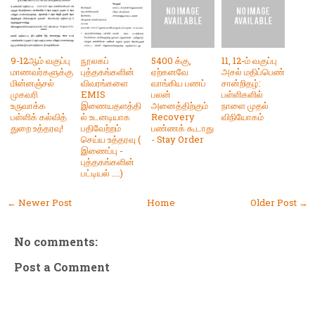
9-12ஆம் வகுப்பு
நூலகப்
5400 க்கு,
11, 12-ம் வகுப்பு
மாணவர்களுக்கு
புத்தகங்களின்
ஏற்கனவே
அசல் மதிப்பெண்
மின்னஞ்சல்
விவரங்களை
வாங்கிய பணப்
சான்றிதழ்:
முகவரி
EMIS
பலன்
பள்ளிகளில்
உருவாக்க
இணையதளத்தி
அனைத்திற்கும்
நாளை முதல்
பள்ளிக் கல்வித்
ல் உடனடியாக
Recovery
விநியோகம்
துறை உத்தரவு!
பதிவேற்றம்
பண்ணக் கூடாது
செய்ய உத்தரவு (
- Stay Order
இணைப்பு -
புத்தகங்களின்
பட்டியல் ....)
← Newer Post
Home
Older Post →
No comments:
Post a Comment