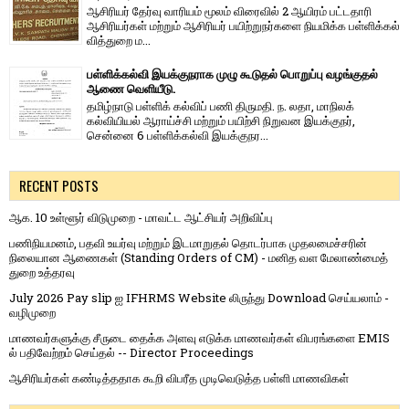
ஆசிரியர் தேர்வு வாரி​யம் மூலம் விரை​வில் 2 ஆயிரம் பட்​ட​தாரி
ஆசிரியர்​கள் மற்​றும் ஆசிரியர் பயிற்றுநர்​களை நியமிக்க பள்​ளிக்​கல்​
வித்​துறை ம...
பள்ளிக்கல்வி இயக்குநராக முழு கூடுதல் பொறுப்பு வழங்குதல்
ஆணை வெளியீடு.
தமிழ்நாடு பள்ளிக் கல்விப் பணி திருமதி. ந. லதா, மாநிலக்
கல்வியியல் ஆராய்ச்சி மற்றும் பயிற்சி நிறுவன இயக்குநர்,
சென்னை 6 பள்ளிக்கல்வி இயக்குநர...
RECENT POSTS
ஆக. 10 உள்ளூர் விடுமுறை - மாவட்ட ஆட்சியர் அறிவிப்பு
பணிநியமனம், பதவி உயர்வு மற்றும் இடமாறுதல் தொடர்பாக முதலமைச்சரின்
நிலையான ஆணைகள் (Standing Orders of CM) - மனித வள மேலாண்மைத்
துறை உத்தரவு
July 2026 Pay slip ஐ IFHRMS Website லிருந்து Download செய்யலாம் -
வழிமுறை
மாணவர்களுக்கு சீருடை தைக்க அளவு எடுக்க மாணவர்கள் விபரங்களை EMIS
ல் பதிவேற்றம் செய்தல் -- Director Proceedings
ஆசிரியர்கள் கண்டித்ததாக கூறி விபரீத முடிவெடுத்த பள்ளி மாணவிகள்