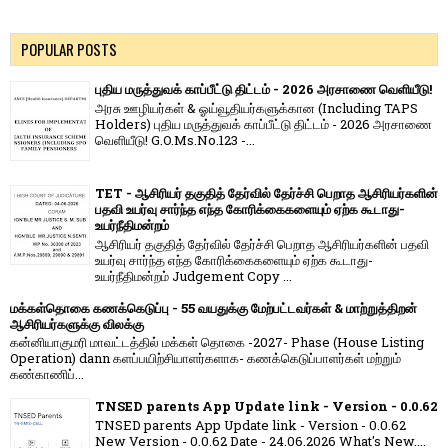
POPULAR POSTS
புதிய மருத்துவக் காப்பீட்டு திட்டம் - 2026 அரசாணை வெளியீடு!
அரசு ஊழியர்கள் & ஓய்வூதியர்களுக்கான (Including TAPS
Holders) புதிய மருத்துவக் காப்பீட்டு திட்டம் - 2026 அரசாணை
வெளியீடு! G.O.Ms.No.123 -...
TET - ஆசிரியர் தகுதித் தேர்வில் தேர்ச்சி பெறாத ஆசிரியர்களின்
பதவி உயர்வு சார்ந்த எந்த கோரிக்கைகளையும் ஏற்க கூடாது-
உயர்நீதிமன்றம்
ஆசிரியர் தகுதித் தேர்வில் தேர்ச்சி பெறாத ஆசிரியர்களின் பதவி
உயர்வு சார்ந்த எந்த கோரிக்கைகளையும் ஏற்க கூடாது-
உயர்நீதிமன்றம் Judgement Copy ...
மக்கள்தொகை கணக்கெடுப்பு - 55 வயதுக்கு மேற்பட்டவர்கள் & மாற்றுத்திறன்
ஆசிரியர்களுக்கு விலக்கு
கன்னியாகுமரி மாவட்டத்தில் மக்கள் தொகை -2027- Phase (House Listing
Operation) dann களப்பயிற்சியாளர்களாக- கணக்கெடுப்பாளர்கள் மற்றும்
கண்காணிப்...
TNSED parents App Update link - Version - 0.0.62
TNSED parents App Update link - Version - 0.0.62
New Version - 0.0.62 Date - 24.06.2026 What's New....