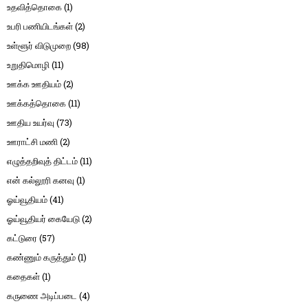
உதவித்தொகை
(1)
உபரி பணியிடங்கள்
(2)
உள்ளூர் விடுமுறை
(98)
உறுதிமொழி
(11)
ஊக்க ஊதியம்
(2)
ஊக்கத்தொகை
(11)
ஊதிய உயர்வு
(73)
ஊராட்சி மணி
(2)
எழுத்தறிவுத் திட்டம்
(11)
என் கல்லூரி கனவு
(1)
ஓய்வூதியம்
(41)
ஓய்வூதியர் கையேடு
(2)
கட்டுரை
(57)
கண்ணும் கருத்தும்
(1)
கதைகள்
(1)
கருணை அடிப்படை
(4)