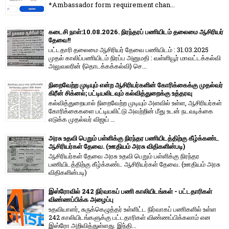
*Ambassador form requirement chan...
கடைசி நாள்:10.08.2026. நிரந்தரப் பணியிடம் தலைமை ஆசிரியர்
தேவை!!
பட்டதாரி தலைமை ஆசிரியர் தேவை பணியிடம் : 31.03.2025
முதல் காலிப்பணியிடம் நிரப்ப அனுமதி : வள்ளியூர் மாவட்டக்கல்வி
அலுவலரின் (தொடக்கக்கல்வி) செ...
நிறைவேற்ற முடியும் என்ற ஆசிரியர்களின் கோரிக்கைக்கு முதல்வர்
கிரீன் சிக்னல்; பட்டியலிடவும் கல்வித்துறைக்கு உத்தரவு
கல்வித்துறையால் நிறைவேற்ற முடியும் அளவில் உள்ள, ஆசிரியர்கள்
கோரிக்கைகளை பட்டியலிட்டு அவற்றின் மீது உடன் நடவடிக்கை
எடுக்க முதல்வர் விஜய் ...
அரசு உதவி பெறும் பள்ளிக்கு நிரந்தர பணியிடத்திற்கு கீழ்க்கண்ட
ஆசிரியர்கள் தேவை. (ஊதியம் அரசு விதிகளின்படி)
ஆசிரியர்கள் தேவை அரசு உதவி பெறும் பள்ளிக்கு நிரந்தர
பணியிடத்திற்கு கீழ்க்கண்ட ஆசிரியர்கள் தேவை. (ஊதியம் அரசு
விதிகளின்படி)
இஸ்ரோவில் 242 நிர்வாகப் பணி காலியிடங்கள் - பட்டதாரிகள்
விண்ணப்பிக்க அழைப்பு
உதவியாளர், சுருக்கெழுத்தர் உள்ளிட்ட நிர்வாகப் பணிகளில் உள்ள
242 காலியிடங்களுக்கு பட்டதாரிகள் விண்ணப்பிக்கலாம் என
இஸ்ரோ அறிவித்துள்ளது. இந்தி...