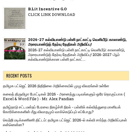
B.Lit Incentive G.O
CLICK LINK DOWNLOAD
2026-27 கல்வியாண்டு பள்ளி நாட்காட்டி வெளியீடு: காலாண்டு,
அரையாண்டுத் தேர்வு தேதிகள் அறிவிப்பு!
2026-27 கல்வியாண்டு பள்ளி நாட்காட்டி வெளியீடு: காலாண்டு,
அரையாண்டுத் தேர்வு தேதிகள் அறிவிப்பு! 2026-2027-ஆம்
கல்வியாண்டுக்கான பள்ளி நாட்காட்...
RECENT POSTS
தமிழக பட்ஜெட் 2026 நிதிநிலை அறிக்கையில் முழு விவரங்கள் உள்ளே
கலைத் திருவிழா போட்டிகள் 2026 - அனைத்து படிவங்களும் ஒரே தொகுப்பாக (
Excel & Word File ) - Mr. Alex Pandian
தமிழ்நாடு சட்டமன்றப் பேரவை நிகழ்ச்சி நிரல் - பள்ளிக் கல்வித்துறை மானியக்
கோரிக்கைகளின் மீது விவாதமும் வாக்கெடுப்பும் எப்போது?
வெற்றி மடிக்கணிணி திட்டம்: தமிழக பட்ஜெட் 2026-ல் கல்வி சார்ந்த அறிவிப்புகள்
என்னென்ன?