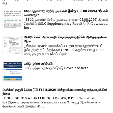
அற...
SSLC துணைத் தேர்வு முடிவுகள் இன்று (05.08.2026) பிற்பகல்
வெளியீடு!!!
SSLC துணைத் தேர்வு முடிவுகள் நாளை (05.08.2026) பிற்பகல்
வெளியீடு! SSLC Supplementary Result 👇👇👇 Download
here
ஆசிரியர்கள், அரசு ஊழியர்களுக்கு பேரதிர்ச்சி அளித்த தவெக
அரசு
முந்தைய அரசால் அறிவிக்கப்பட்ட தமிழ்நாடு உறுதிளிக்கப்பட்ட
ஓய்வூதியத் திட்டத்திற்கான (TNGPS) ஒதுக்கீடான ரூ.11,000
கோடி முழுமையாக நீக்கப்பட்டுள...
மகிழ் முற்றம் பதிவேடு
மகிழ் முற்றம் பதிவேடு 👇👇👇👇 Download here
ஆசிரியர் தகுதி தேர்வு (TET) 3.8.2026 அன்று விசாரணைக்கு வந்த வழக்கின்
நிலை
HIGH COURT MADURAI BENCH ORDER, DATE:03-08-2026
உயர்நீதிமன்ற மதுரை கிளையில், மதுரை மாவட்டம் பேரையூர் அரசு பெண்கள்
மேனிலைப்பள்ளி ஆசிரியர் திர...