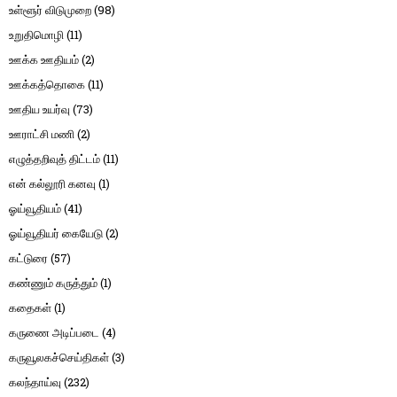
உள்ளூர் விடுமுறை
(98)
உறுதிமொழி
(11)
ஊக்க ஊதியம்
(2)
ஊக்கத்தொகை
(11)
ஊதிய உயர்வு
(73)
ஊராட்சி மணி
(2)
எழுத்தறிவுத் திட்டம்
(11)
என் கல்லூரி கனவு
(1)
ஓய்வூதியம்
(41)
ஓய்வூதியர் கையேடு
(2)
கட்டுரை
(57)
கண்ணும் கருத்தும்
(1)
கதைகள்
(1)
கருணை அடிப்படை
(4)
கருவூலகச்செய்திகள்
(3)
கலந்தாய்வு
(232)