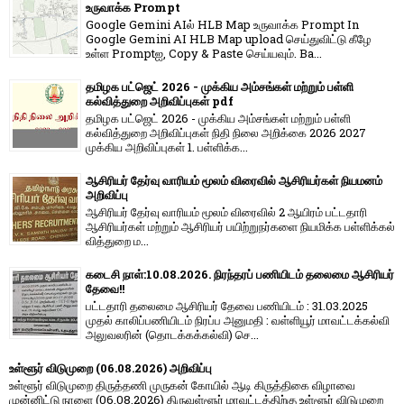
உருவாக்க Prompt
Google Gemini AIல் HLB Map உருவாக்க Prompt In
Google Gemini AI HLB Map upload செய்துவிட்டு கீழே
உள்ள Promptஐ, Copy & Paste செய்யவும். Ba...
தமிழக பட்ஜெட் 2026 - முக்கிய அம்சங்கள் மற்றும் பள்ளி
கல்வித்துறை அறிவிப்புகள் pdf
தமிழக பட்ஜெட் 2026 - முக்கிய அம்சங்கள் மற்றும் பள்ளி
கல்வித்துறை அறிவிப்புகள் நிதி நிலை அறிக்கை 2026 2027
முக்கிய அறிவிப்புகள் 1. பள்ளிக்க...
ஆசிரியர் தேர்வு வாரியம் மூலம் விரைவில் ஆசிரியர்கள் நியமனம்
அறிவிப்பு
ஆசிரியர் தேர்வு வாரி​யம் மூலம் விரை​வில் 2 ஆயிரம் பட்​ட​தாரி
ஆசிரியர்​கள் மற்​றும் ஆசிரியர் பயிற்றுநர்​களை நியமிக்க பள்​ளிக்​கல்​
வித்​துறை ம...
கடைசி நாள்:10.08.2026. நிரந்தரப் பணியிடம் தலைமை ஆசிரியர்
தேவை!!
பட்டதாரி தலைமை ஆசிரியர் தேவை பணியிடம் : 31.03.2025
முதல் காலிப்பணியிடம் நிரப்ப அனுமதி : வள்ளியூர் மாவட்டக்கல்வி
அலுவலரின் (தொடக்கக்கல்வி) செ...
உள்ளூர் விடுமுறை (06.08.2026) அறிவிப்பு
உள்ளூர் விடுமுறை திருத்தணி முருகன் கோயில் ஆடி கிருத்திகை விழாவை
முன்னிட்டு நாளை (06.08.2026) திருவள்ளூர் மாவட்டத்திற்கு உள்ளூர் விடுமுறை