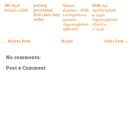
28ம் தேதி
polling
தேர்தல்
2026 ஆம்
தேர்தல் பயிற்சி!
personnel
திருவிழா - 2026
ஆண்டு தேர்தல்
first class duty
| வாக்குச்சாவடி
நடத்தும்
order
தலைமை
அலுவலருக்கான
அலுவலருக்கான
சரிபார்ப்பு
குறிப்புகள்
பட்டியல்
← Newer Post
Home
Older Post →
No comments:
Post a Comment