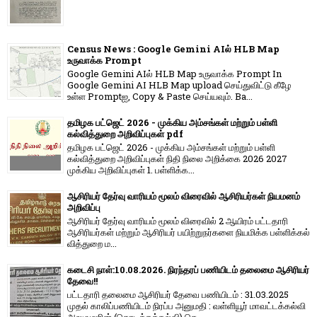
Census News : Google Gemini AIல் HLB Map
உருவாக்க Prompt
Google Gemini AIல் HLB Map உருவாக்க Prompt In
Google Gemini AI HLB Map upload செய்துவிட்டு கீழே
உள்ள Promptஐ, Copy & Paste செய்யவும். Ba...
தமிழக பட்ஜெட் 2026 - முக்கிய அம்சங்கள் மற்றும் பள்ளி
கல்வித்துறை அறிவிப்புகள் pdf
தமிழக பட்ஜெட் 2026 - முக்கிய அம்சங்கள் மற்றும் பள்ளி
கல்வித்துறை அறிவிப்புகள் நிதி நிலை அறிக்கை 2026 2027
முக்கிய அறிவிப்புகள் 1. பள்ளிக்க...
ஆசிரியர் தேர்வு வாரியம் மூலம் விரைவில் ஆசிரியர்கள் நியமனம்
அறிவிப்பு
ஆசிரியர் தேர்வு வாரி​யம் மூலம் விரை​வில் 2 ஆயிரம் பட்​ட​தாரி
ஆசிரியர்​கள் மற்​றும் ஆசிரியர் பயிற்றுநர்​களை நியமிக்க பள்​ளிக்​கல்​
வித்​துறை ம...
கடைசி நாள்:10.08.2026. நிரந்தரப் பணியிடம் தலைமை ஆசிரியர்
தேவை!!
பட்டதாரி தலைமை ஆசிரியர் தேவை பணியிடம் : 31.03.2025
முதல் காலிப்பணியிடம் நிரப்ப அனுமதி : வள்ளியூர் மாவட்டக்கல்வி
அலுவலரின் (தொடக்கக்கல்வி) செ...