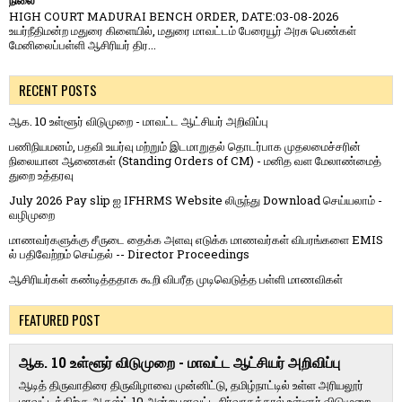
HIGH COURT MADURAI BENCH ORDER, DATE:03-08-2026
உயர்நீதிமன்ற மதுரை கிளையில், மதுரை மாவட்டம் பேரையூர் அரசு பெண்கள்
மேனிலைப்பள்ளி ஆசிரியர் திர...
RECENT POSTS
ஆக. 10 உள்ளூர் விடுமுறை - மாவட்ட ஆட்சியர் அறிவிப்பு
பணிநியமனம், பதவி உயர்வு மற்றும் இடமாறுதல் தொடர்பாக முதலமைச்சரின்
நிலையான ஆணைகள் (Standing Orders of CM) - மனித வள மேலாண்மைத்
துறை உத்தரவு
July 2026 Pay slip ஐ IFHRMS Website லிருந்து Download செய்யலாம் -
வழிமுறை
மாணவர்களுக்கு சீருடை தைக்க அளவு எடுக்க மாணவர்கள் விபரங்களை EMIS
ல் பதிவேற்றம் செய்தல் -- Director Proceedings
ஆசிரியர்கள் கண்டித்ததாக கூறி விபரீத முடிவெடுத்த பள்ளி மாணவிகள்
FEATURED POST
ஆக. 10 உள்ளூர் விடுமுறை - மாவட்ட ஆட்சியர் அறிவிப்பு
ஆடித் திருவாதிரை திருவிழாவை முன்னிட்டு, தமிழ்நாட்டில் உள்ள அரியலூர்
மாவட்டத்திற்கு ஆகஸ்ட் 10 அன்று மாவட்ட நிர்வாகத்தால் உள்ளூர் விடுமுறை