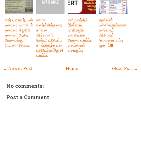
கார் டிரைவர், பஸ்
ஊரக
தமிழகத்தில்
தனியார்
டிரைவர், டிராக்டர்
வளர்ச்சித்துறை
இன்றைய
பள்ளிகளுக்கான
டிரைவர், ஜேசிபி
சாலை
நாளிதழில்
மாபெரும்
டிரைவர் ஆகிய
ஆய்வாளர்
வெளியான
ஆசிரியர்
வேலைக்கு
தேர்வு: விடுபட்ட
வேலை வாய்ப்பு
வேலைவாய்ப்பு
ஆட்கள் தேவை
சான்றிதழ்களை
செய்திகள்
முகாம்!!!
பதிவேற்ற இறுதி
தொகுப்பு
வாய்ப்பு
← Newer Post
Home
Older Post →
No comments:
Post a Comment