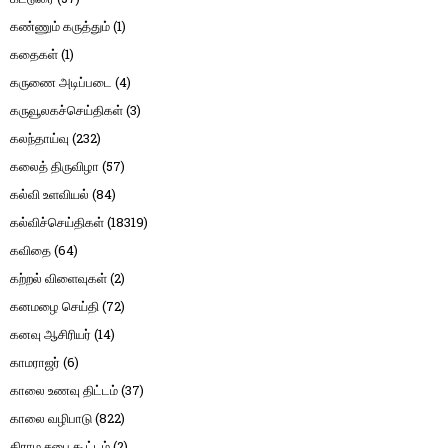
கண்ணும் கருத்தும்
(1)
கதைகள்
(1)
கருணை அடிப்படை
(4)
கருவூலகச்செய்திகள்
(3)
கலந்தாய்வு
(232)
கலைத் திருவிழா
(57)
கல்வி உளவியல்
(84)
கல்விச்செய்திகள்
(18319)
கவிதை
(64)
கற்றல் விளைவுகள்
(2)
கனமழை செய்தி
(72)
கனவு ஆசிரியர்
(14)
காமராஜர்
(6)
காலை உணவு திட்டம்
(37)
காலை வழிபாடு
(822)
கிராம சபை கூட்டம்
(2)