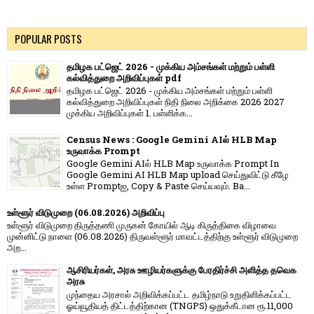
POPULAR POSTS
தமிழக பட்ஜெட் 2026 - முக்கிய அம்சங்கள் மற்றும் பள்ளி
கல்வித்துறை அறிவிப்புகள் pdf
தமிழக பட்ஜெட் 2026 - முக்கிய அம்சங்கள் மற்றும் பள்ளி
கல்வித்துறை அறிவிப்புகள் நிதி நிலை அறிக்கை 2026 2027
முக்கிய அறிவிப்புகள் 1. பள்ளிக்க...
Census News : Google Gemini AIல் HLB Map
உருவாக்க Prompt
Google Gemini AIல் HLB Map உருவாக்க Prompt In
Google Gemini AI HLB Map upload செய்துவிட்டு கீழே
உள்ள Promptஐ, Copy & Paste செய்யவும். Ba...
உள்ளூர் விடுமுறை (06.08.2026) அறிவிப்பு
உள்ளூர் விடுமுறை திருத்தணி முருகன் கோயில் ஆடி கிருத்திகை விழாவை
முன்னிட்டு நாளை (06.08.2026) திருவள்ளூர் மாவட்டத்திற்கு உள்ளூர் விடுமுறை
அற...
ஆசிரியர்கள், அரசு ஊழியர்களுக்கு பேரதிர்ச்சி அளித்த தவெக
அரசு
முந்தைய அரசால் அறிவிக்கப்பட்ட தமிழ்நாடு உறுதிளிக்கப்பட்ட
ஓய்வூதியத் திட்டத்திற்கான (TNGPS) ஒதுக்கீடான ரூ.11,000