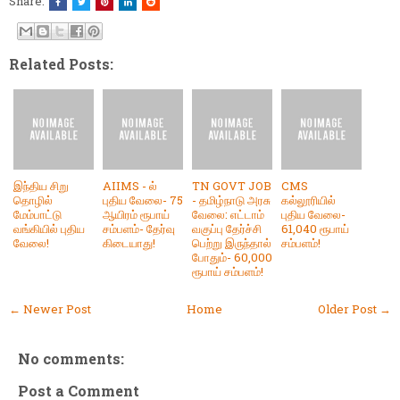
Share:
Related Posts:
இந்திய சிறு
AIIMS - ல்
TN GOVT JOB
CMS
தொழில்
புதிய வேலை- 75
- தமிழ்நாடு அரசு
கல்லூரியில்
மேம்பாட்டு
ஆயிரம் ரூபாய்
வேலை: எட்டாம்
புதிய வேலை-
வங்கியில் புதிய
சம்பளம்- தேர்வு
வகுப்பு தேர்ச்சி
61,040 ரூபாய்
வேலை!
கிடையாது!
பெற்று இருந்தால்
சம்பளம்!
போதும்- 60,000
ரூபாய் சம்பளம்!
← Newer Post
Home
Older Post →
No comments:
Post a Comment