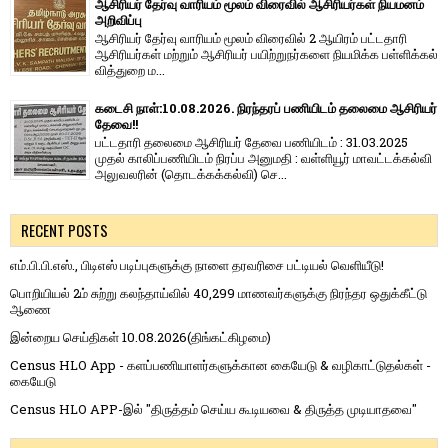
ஆசிரியர் தேர்வு வாரியம் மூலம் விரைவில் ஆசிரியர்கள் நியமனம்
அறிவிப்பு
ஆசிரியர் தேர்வு வாரி​யம் மூலம் விரை​வில் 2 ஆயிரம் பட்​ட​தாரி
ஆசிரியர்​கள் மற்​றும் ஆசிரியர் பயிற்றுநர்​களை நியமிக்க பள்​ளிக்​கல்​
வித்​துறை ம...
கடைசி நாள்:10.08.2026. நிரந்தரப் பணியிடம் தலைமை ஆசிரியர்
தேவை!!
பட்டதாரி தலைமை ஆசிரியர் தேவை பணியிடம் : 31.03.2025
முதல் காலிப்பணியிடம் நிரப்ப அனுமதி : வள்ளியூர் மாவட்டக்கல்வி
அலுவலரின் (தொடக்கக்கல்வி) செ...
RECENT POSTS
எம்.பி.பி.எஸ்., பிடிஎஸ் படிப்புகளுக்கு நாளை தரவரிசை பட்டியல் வெளியீடு!
பொறியியல் 2ம் சுற்று கலந்தாய்வில் 40,299 மாணவர்களுக்கு நிரந்தர ஒதுக்கீட்டு
ஆணை
இன்றைய செய்திகள் 10.08.2026(திங்கட்கிழமை)
Census HLO App - களப்பணியாளர்களுக்கான கையேடு & வழிகாட்டுதல்கள் -
கையேடு
Census HLO APP-இல் "திருத்தம் செய்ய கூடியவை & திருத்த முடியாதவை"