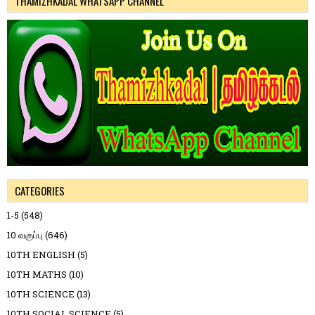
THAMIZHKADAL WHATSAPP CHANNEL
CATEGORIES
1-5
(548)
10 வகுப்பு
(646)
10TH ENGLISH
(5)
10TH MATHS
(10)
10TH SCIENCE
(13)
10TH SOCIAL SCIENCE
(5)