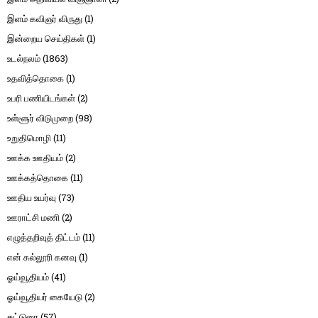
இளம் கவிஞர் விருது
(1)
இன்றைய செய்திகள்
(1)
உடல்நலம்
(1863)
உதவித்தொகை
(1)
உபரி பணியிடங்கள்
(2)
உள்ளூர் விடுமுறை
(98)
உறுதிமொழி
(11)
ஊக்க ஊதியம்
(2)
ஊக்கத்தொகை
(11)
ஊதிய உயர்வு
(73)
ஊராட்சி மணி
(2)
எழுத்தறிவுத் திட்டம்
(11)
என் கல்லூரி கனவு
(1)
ஓய்வூதியம்
(41)
ஓய்வூதியர் கையேடு
(2)
கட்டுரை
(57)