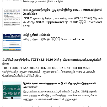
கோடி முழுமையாக நீக்கப்பட்டுள...
SSLC துணைத் தேர்வு முடிவுகள் இன்று (05.08.2026) பிற்பகல்
வெளியீடு!!!
SSLC துணைத் தேர்வு முடிவுகள் நாளை (05.08.2026) பிற்பகல்
வெளியீடு! SSLC Supplementary Result 👇👇👇 Download
here
மகிழ் முற்றம் பதிவேடு
மகிழ் முற்றம் பதிவேடு 👇👇👇👇 Download here
ஆசிரியர் தகுதி தேர்வு (TET) 3.8.2026 அன்று விசாரணைக்கு வந்த வழக்கின்
நிலை
HIGH COURT MADURAI BENCH ORDER, DATE:03-08-2026
உயர்நீதிமன்ற மதுரை கிளையில், மதுரை மாவட்டம் பேரையூர் அரசு பெண்கள்
மேனிலைப்பள்ளி ஆசிரியர் திர...
ஆசிரியர்கள் கண்டித்ததாக கூறி விபரீத முடிவெடுத்த பள்ளி
மாணவிகள்
திருவண்ணாமலை மாவட்டம், செங்கம் அருகே, ஆசிரியர்கள்
கண்டித்ததால் விபரீத முடிவெடுத்த பள்ளி மாணவிகள், அரசு
மருத்துவமனைகளில் சிகிச்சை பெற்று வருக...