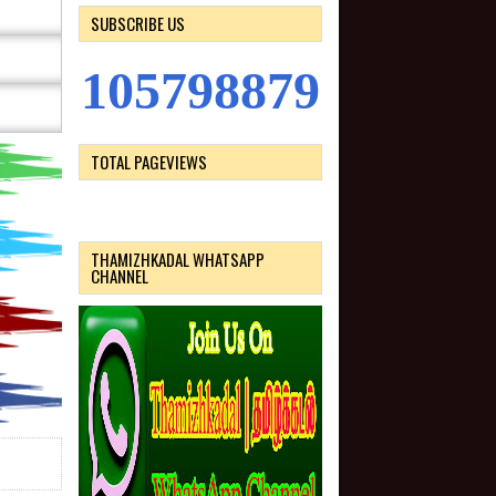
SUBSCRIBE US
1
0
5
7
9
8
8
7
9
TOTAL PAGEVIEWS
THAMIZHKADAL WHATSAPP
CHANNEL