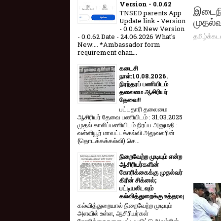
Version - 0.0.62
இடைநி
TNSED parents App
முதல்வ
Update link - Version
- 0.0.62 New Version
தமிழ்க்கட
- 0.0.62 Date - 24.06.2026 What's
New.... *Ambassador form
requirement chan...
கடைசி
நாள்:10.08.2026.
நிரந்தரப் பணியிடம்
தலைமை ஆசிரியர்
தேவை!!
பட்டதாரி தலைமை
ஆசிரியர் தேவை பணியிடம் : 31.03.2025
முதல் காலிப்பணியிடம் நிரப்ப அனுமதி :
வள்ளியூர் மாவட்டக்கல்வி அலுவலரின்
(தொடக்கக்கல்வி) செ...
நிறைவேற்ற முடியும் என்ற
ஆசிரியர்களின்
கோரிக்கைக்கு முதல்வர்
கிரீன் சிக்னல்;
பட்டியலிடவும்
கல்வித்துறைக்கு உத்தரவு
கல்வித்துறையால் நிறைவேற்ற முடியும்
அளவில் உள்ள, ஆசிரியர்கள்
கோரிக்கைகளை பட்டியலிட்டு அவற்றின்