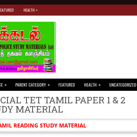
»
FEATURED
HEALTH
»
»
»
CE
PARENT CATEGORY
FEATURED
HEALTH
UNCATEGORIZED
CIAL TET TAMIL PAPER 1 & 2
UDY MATERIAL
AMIL READING STUDY MATERIAL