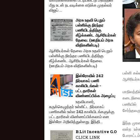
மீது உடன் நடவடிக்கை எடுக்க முதல்வர்
விஜய் ...
அரசு உதவி பெறும்
பள்ளிக்கு நிரந்தர
பணியிடத்திற்கு
கீழ்க்கண்ட ஆசிரியர்கள்
தேவை. (ஊதியம் அரசு
விதிகளின்படி)
ஆசிரியர்கள் தேவை அரசு உதவி பெறும்
பள்ளிக்கு நிரந்தர பணியிடத்திற்கு
கீழ்க்கண்ட ஆசிரியர்கள் தேவை.
(ஊதியம் அரசு விதிகளின்படி)
பள்ளி கல
இஸ்ரோவில் 242
ஆசிரியர்கள
நிர்வாகப் பணி
காலியிடங்கள் -
பட்டதாரிகள்
மாநிலத்த
விண்ணப்பிக்க அழைப்பு
கடைநிலை 
உதவியாளர்,
பணியில் 
சுருக்கெழுத்தர் உள்ளிட்ட நிர்வாகப்
சேர்ந்தவரு
பணிகளில் உள்ள 242 காலியிடங்களுக்கு
பட்டதாரிகள் விண்ணப்பிக்கலாம் என
இஸ்ரோ அறிவித்துள்ளது. இந்தி...
இந்த முரண
என்ற உச்ச
B.Lit Incentive G.O
போராட்டம்
CLICK LINK