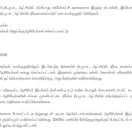
.தி.மு.க., ஆட்சியில் அப்போது எதிர்க்கட்சி தலைவராக இருந்த ஸ்டாலின், இப்போர
'தி.மு.க., ஆட்சியில் தீர்வுகாணப்படும்' என வாக்குறுதி அளித்தார்.
டிங்க
ல்வர் விஜய்க்குஆசிரியர்கள் சங்கம் பாராட்டு
2026
 தேர்தல் வாக்குறுதியிலும் இடம்பெற்ற நிலையில் தி.மு.க., ஆட்சியில் தீர்வு காணப
ஆசிரியர்கள் கைது செய்யப்பட்டனர். இதனால் முந்தைய கல்வி அமைச்சர் மகேஷூக்
கள் ஒட்டுமொத்தமாக கொதித்தெழ, அது தேர்தலில் எதிரொலித்தது.
திவுமூப்பு ஆசிரியர் இயக்கம் (எஸ்.எஸ்.டி.ஏ.,) மாநில பொதுச் செயலாளர் ராபர்ட் க
சிரியர்களின் சம்பள முரண்பாட்டை தீர்க்க தி.மு.க., ஆட்சியில் ஏற்படுத்தப்பட்ட ம
ரை அறிக்கை சமர்ப்பிக்கவில்லை.
களாக போராட்டம் நடத்துவதுடன் ரூ.பல ஆயிரம் சம்பளத்தையும் ஆசிரியர்கள் இழந்
குடும்பமும் பாதிக்கப்பட்டுள்ளது. 2009ல் பணியில் சேர்ந்தநுாற்றுக்கும் மேற்பட்டோர் 
ஓய்வு பெற்று விட்டனர்.