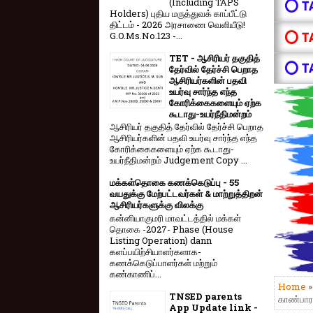
(Including TAPS
⭕ T
Holders) புதிய மருத்துவக் காப்பீட்டு
திட்டம் - 2026 அரசாணை வெளியீடு!
⭕ T
G.O.Ms.No.123 -...
TET - ஆசிரியர் தகுதித்
⭕ T
தேர்வில் தேர்ச்சி பெறாத
ஆசிரியர்களின் பதவி
உயர்வு சார்ந்த எந்த
கோரிக்கைகளையும் ஏற்க
கூடாது-உயர்நீதிமன்றம்
ஆசிரியர் தகுதித் தேர்வில் தேர்ச்சி பெறாத
ஆசிரியர்களின் பதவி உயர்வு சார்ந்த எந்த
கோரிக்கைகளையும் ஏற்க கூடாது-
உயர்நீதிமன்றம் Judgement Copy ...
மக்கள்தொகை கணக்கெடுப்பு - 55
வயதுக்கு மேற்பட்டவர்கள் & மாற்றுத்திறன்
ஆசிரியர்களுக்கு விலக்கு
கன்னியாகுமரி மாவட்டத்தில் மக்கள்
தொகை -2027- Phase (House
Listing Operation) dann
களப்பயிற்சியாளர்களாக-
கணக்கெடுப்பாளர்கள் மற்றும்
கண்காணிப்...
Home
TNSED parents
காண்பாரா
App Update link -