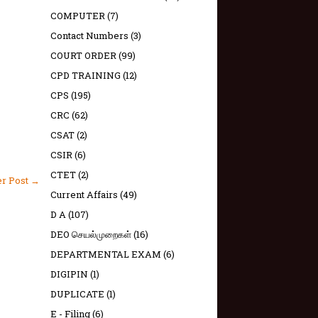
COMPUTER
(7)
Contact Numbers
(3)
COURT ORDER
(99)
CPD TRAINING
(12)
CPS
(195)
CRC
(62)
CSAT
(2)
CSIR
(6)
CTET
(2)
er Post →
Current Affairs
(49)
D A
(107)
DEO செயல்முறைகள்
(16)
DEPARTMENTAL EXAM
(6)
DIGIPIN
(1)
DUPLICATE
(1)
E - Filing
(6)