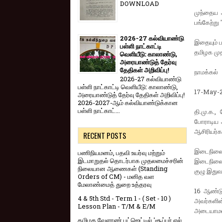
DOWNLOAD
முந்தைய அ
பங்கேற்று 
2026-27 கல்வியாண்டு
இதையும் ப
பள்ளி நாட்காட்டி
தமிழக முத
வெளியீடு: காலாண்டு,
அரையாண்டுத் தேர்வு
தேதிகள் அறிவிப்பு!
நாமக்கல்
2026-27 கல்வியாண்டு
பள்ளி நாட்காட்டி வெளியீடு: காலாண்டு,
17-May-
அரையாண்டுத் தேர்வு தேதிகள் அறிவிப்பு!
2026-2027-ஆம் கல்வியாண்டுக்கான
பள்ளி நாட்காட்...
தி.மு.க.,
போராடிய 
ஆசிரியர்
RECENT POSTS
இடைநிலை ப
பணிநியமனம், பதவி உயர்வு மற்றும்
இடமாறுதல் தொடர்பாக முதலமைச்சரின்
இடைநிலை ஆ
நிலையான ஆணைகள் (Standing
குழு இதுவ
Orders of CM) - மனித வள
மேலாண்மைத் துறை உத்தரவு
16 ஆண்டு
4 & 5th Std - Term 1 - ( Set - 10 )
அவர்களின் 
Lesson Plan - T/M & E/M
அடையாமல் 
தமிழக வேளாண் பட்ஜெட்டில் 'சூப்பர் எல்