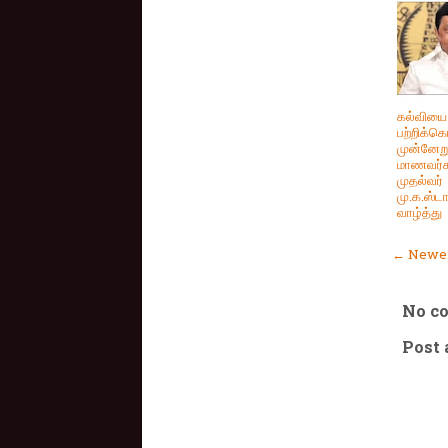
கல்வியை
பற்றிக்க
முன்னேறு
மாணவர்க
முதல்வர்
மு.க.ஸ்ட
வாழ்த்து
← Newer
No c
Post