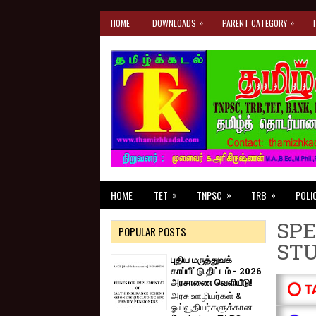
»
»
HOME
DOWNLOADS
PARENT CATEGORY
»
»
»
HOME
TET
TNPSC
TRB
POLI
SPE
POPULAR POSTS
ST
புதிய மருத்துவக்
காப்பீட்டு திட்டம் - 2026
அரசாணை வெளியீடு!
⭕ T
அரசு ஊழியர்கள் &
ஓய்வூதியர்களுக்கான