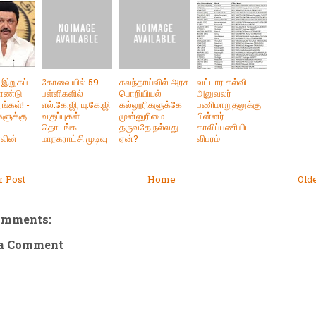
 இறுகப்
கோவையில் 59
கலந்தாய்வில் அரசு
வட்டார கல்வி
ொண்டு
பள்ளிகளில்
பொறியியல்
அலுவலர்
ங்கள்! -
எல்.கே.ஜி, யு.கே.ஜி
கல்லூரிகளுக்கே
பணிமாறுதலுக்கு
ளுக்கு
வகுப்புகள்
முன்னுரிமை
பின்னர்
தொடங்க
தருவதே நல்லது...
காலிப்பணியிட
ாலின்
மாநகராட்சி முடிவு
ஏன்?
விபரம்
 Post
Home
Old
omments:
 a Comment