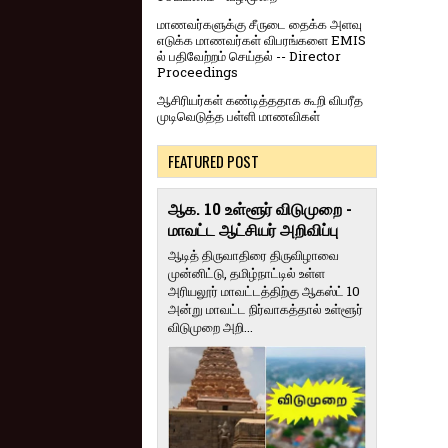
மாணவர்களுக்கு சீருடை தைக்க அளவு
எடுக்க மாணவர்கள் விபரங்களை EMIS
ல் பதிவேற்றம் செய்தல் -- Director
Proceedings
ஆசிரியர்கள் கண்டித்ததாக கூறி விபரீத
முடிவெடுத்த பள்ளி மாணவிகள்
FEATURED POST
ஆக. 10 உள்ளூர் விடுமுறை -
மாவட்ட ஆட்சியர் அறிவிப்பு
ஆடித் திருவாதிரை திருவிழாவை
முன்னிட்டு, தமிழ்நாட்டில் உள்ள
அரியலூர் மாவட்டத்திற்கு ஆகஸ்ட் 10
அன்று மாவட்ட நிர்வாகத்தால் உள்ளூர்
விடுமுறை அறி...