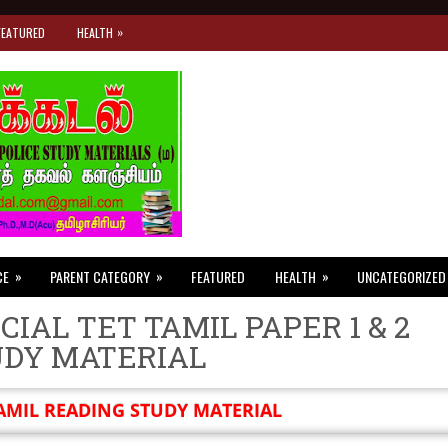
»
FEATURED
HEALTH
»
»
»
CE
PARENT CATEGORY
FEATURED
HEALTH
UNCATEGORIZED
CIAL TET TAMIL PAPER 1 & 2
UDY MATERIAL
AMIL READING STUDY MATERIAL