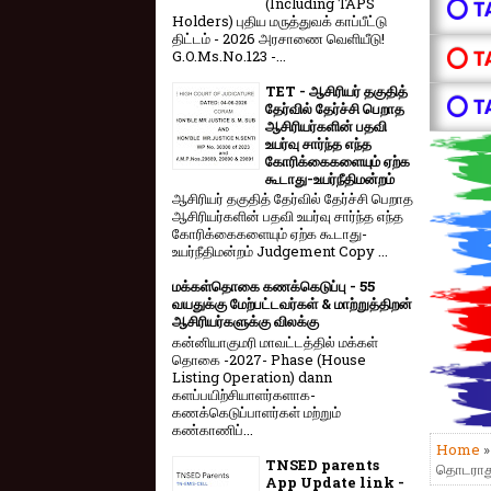
(Including TAPS
⭕ T
Holders) புதிய மருத்துவக் காப்பீட்டு
திட்டம் - 2026 அரசாணை வெளியீடு!
⭕ T
G.O.Ms.No.123 -...
TET - ஆசிரியர் தகுதித்
⭕ T
தேர்வில் தேர்ச்சி பெறாத
ஆசிரியர்களின் பதவி
உயர்வு சார்ந்த எந்த
கோரிக்கைகளையும் ஏற்க
கூடாது-உயர்நீதிமன்றம்
ஆசிரியர் தகுதித் தேர்வில் தேர்ச்சி பெறாத
ஆசிரியர்களின் பதவி உயர்வு சார்ந்த எந்த
கோரிக்கைகளையும் ஏற்க கூடாது-
உயர்நீதிமன்றம் Judgement Copy ...
மக்கள்தொகை கணக்கெடுப்பு - 55
வயதுக்கு மேற்பட்டவர்கள் & மாற்றுத்திறன்
ஆசிரியர்களுக்கு விலக்கு
கன்னியாகுமரி மாவட்டத்தில் மக்கள்
தொகை -2027- Phase (House
Listing Operation) dann
களப்பயிற்சியாளர்களாக-
கணக்கெடுப்பாளர்கள் மற்றும்
கண்காணிப்...
Home
TNSED parents
தொடராது
App Update link -