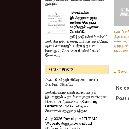
துறை ம...
பள்ளிக்கல்வி
இயக்குநராக முழு
கூடுதல் பொறுப்பு
வழங்குதல் ஆணை
வெளியீடு.
படைப்பாக
திறன் உள
தமிழ்நாடு பள்ளிக் கல்விப்
மாணவர்க
பணி திருமதி. ந. லதா, மாநிலக் கல்வியியல்
ஏற்ற டிச
ஆராய்ச்சி மற்றும் பயிற்சி நிறுவன
படிப்புகள்
இயக்குநர், சென்னை 6 பள்ளிக்கல்வி
இயக்குநர...
RECENT POSTS
← Newer
ஆக. 10 உள்ளூர் விடுமுறை - மாவட்ட
ஆட்சியர் அறிவிப்பு
No c
பணிநியமனம், பதவி உயர்வு மற்றும்
இடமாறுதல் தொடர்பாக முதலமைச்சரின்
Post
நிலையான ஆணைகள் (Standing
Orders of CM) - மனித வள
மேலாண்மைத் துறை உத்தரவு
July 2026 Pay slip ஐ IFHRMS
Website லிருந்து Download
செய்யலாம் - வழிமுறை