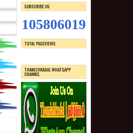
SUBSCRIBE US
1
0
5
8
0
6
0
1
9
TOTAL PAGEVIEWS
THAMIZHKADAL WHATSAPP
CHANNEL