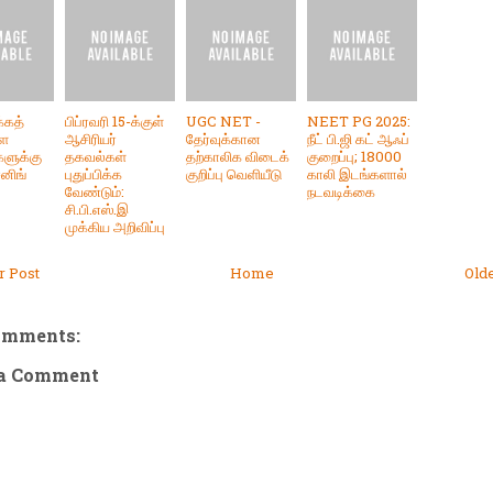
்கத்
பிப்ரவரி 15-க்குள்
UGC NET -
NEET PG 2025:
்ள
ஆசிரியர்
தேர்வுக்கான
நீட் பி.ஜி கட் ஆஃப்
ளுக்கு
தகவல்கள்
தற்காலிக விடைக்
குறைப்பு; 18000
ைனிங்
புதுப்பிக்க
குறிப்பு வெளியீடு
காலி இடங்களால்
வேண்டும்:
நடவடிக்கை
சி.பி.எஸ்.இ
முக்கிய அறிவிப்பு
 Post
Home
Old
omments:
 a Comment