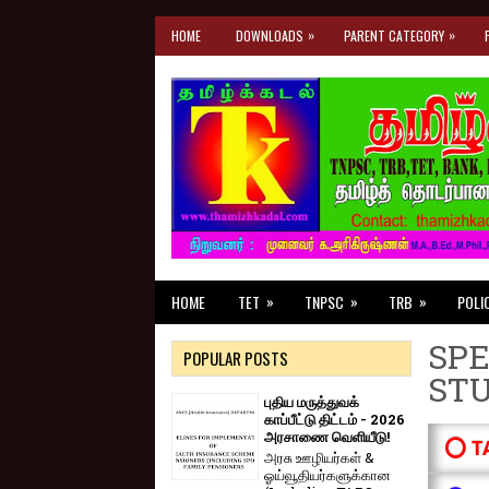
»
»
HOME
DOWNLOADS
PARENT CATEGORY
»
»
»
HOME
TET
TNPSC
TRB
POLI
SPE
POPULAR POSTS
ST
புதிய மருத்துவக்
காப்பீட்டு திட்டம் - 2026
அரசாணை வெளியீடு!
⭕ T
அரசு ஊழியர்கள் &
ஓய்வூதியர்களுக்கான