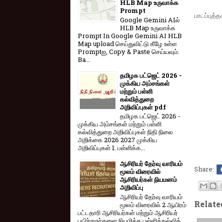
HLB Map உருவாக்க
Prompt
பாடப்புத்த
Google Gemini AIல்
HLB Map உருவாக்க
Prompt In Google Gemini AI HLB
Map upload செய்துவிட்டு கீழே உள்ள
Promptஐ, Copy & Paste செய்யவும்.
Ba...
தமிழக பட்ஜெட் 2026 -
முக்கிய அம்சங்கள்
மற்றும் பள்ளி
கல்வித்துறை
அறிவிப்புகள் pdf
தமிழக பட்ஜெட் 2026 -
முக்கிய அம்சங்கள் மற்றும் பள்ளி
கல்வித்துறை அறிவிப்புகள் நிதி நிலை
அறிக்கை 2026 2027 முக்கிய
அறிவிப்புகள் 1. பள்ளிக்க...
ஆசிரியர் தேர்வு வாரியம்
Share:
மூலம் விரைவில்
ஆசிரியர்கள் நியமனம்
அறிவிப்பு
ஆசிரியர் தேர்வு வாரி​யம்
Relate
மூலம் விரை​வில் 2 ஆயிரம்
பட்​ட​தாரி ஆசிரியர்​கள் மற்​றும் ஆசிரியர்
பயிற்றுநர்​களை நியமிக்க பள்​ளிக்​கல்​வித்​