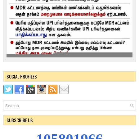
SOCIAL PROFILES
SUBSCRIBE US
1
0
5
8
0
1
9
6
6