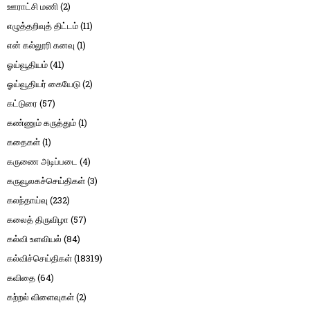
ஊராட்சி மணி
(2)
எழுத்தறிவுத் திட்டம்
(11)
என் கல்லூரி கனவு
(1)
ஓய்வூதியம்
(41)
ஓய்வூதியர் கையேடு
(2)
கட்டுரை
(57)
கண்ணும் கருத்தும்
(1)
கதைகள்
(1)
கருணை அடிப்படை
(4)
கருவூலகச்செய்திகள்
(3)
கலந்தாய்வு
(232)
கலைத் திருவிழா
(57)
கல்வி உளவியல்
(84)
கல்விச்செய்திகள்
(18319)
கவிதை
(64)
கற்றல் விளைவுகள்
(2)