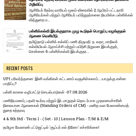
அறிவிப்பு
ஆசிரியர் தேர்வு வாரி​யம் மூலம் விரை​வில் 2 ஆயிரம் பட்​ட​தாரி
ஆசிரியர்​கள் மற்​றும் ஆசிரியர் பயிற்றுநர்​களை நியமிக்க பள்​ளிக்​கல்​
வித்​துறை ம...
பள்ளிக்கல்வி இயக்குநராக முழு கூடுதல் பொறுப்பு வழங்குதல்
ஆணை வெளியீடு.
தமிழ்நாடு பள்ளிக் கல்விப் பணி திருமதி. ந. லதா, மாநிலக்
கல்வியியல் ஆராய்ச்சி மற்றும் பயிற்சி நிறுவன இயக்குநர்,
சென்னை 6 பள்ளிக்கல்வி இயக்குநர...
RECENT POSTS
UPI பரிவர்த்தனை: இனி வங்கிகள் கட்டணம் வசூலிக்கலாம்... யாருக்கு என்ன
பாதிப்பு?
பள்ளி காலை வழிபாட்டு செயல்பாடுகள் -07.08.2026
பணிநியமனம், பதவி உயர்வு மற்றும் இடமாறுதல் தொடர்பாக முதலமைச்சரின்
நிலையான ஆணைகள் (Standing Orders of CM) - மனித வள மேலாண்மைத்
துறை உத்தரவு
4 & 5th Std - Term 1 - ( Set - 10 ) Lesson Plan - T/M & E/M
தமிழக வேளாண் பட்ஜெட்டில் 'சூப்பர் எல் நினோ' எச்சரிக்கை!