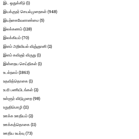
இட ஒதுக்கீடு
(1)
இயக்குநர் செயல்முறைகள்
(948)
இயற்கைவேளாண்மை
(5)
இலக்கணம்
(128)
இலக்கியம்
(70)
இளம் அறிவியல் விஞ்ஞானி
(2)
இளம் கவிஞர் விருது
(1)
இன்றைய செய்திகள்
(1)
உடல்நலம்
(1863)
உதவித்தொகை
(1)
உபரி பணியிடங்கள்
(2)
உள்ளூர் விடுமுறை
(98)
உறுதிமொழி
(11)
ஊக்க ஊதியம்
(2)
ஊக்கத்தொகை
(11)
ஊதிய உயர்வு
(73)