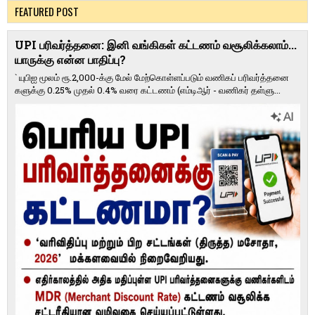
FEATURED POST
UPI பரிவர்த்தனை: இனி வங்கிகள் கட்டணம் வசூலிக்கலாம்...
யாருக்கு என்ன பாதிப்பு?
` யுபிஐ மூலம் ரூ.2,000-க்கு மேல் மேற்​கொள்​ளப்​படும் வணி​கப் பரிவர்த்​தனை​
களுக்கு 0.25% முதல் 0.4% வரை கட்​ட​ணம் (எம்​டிஆர் - வணி​கர் தள்​ளு...