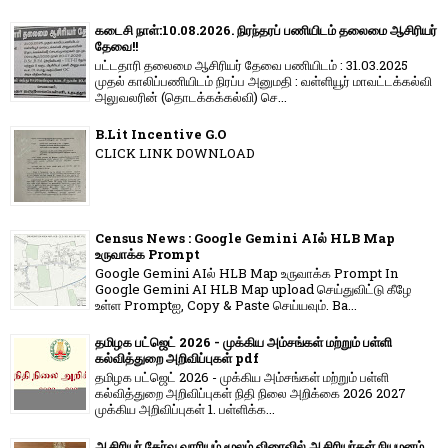
கடைசி நாள்:10.08.2026. நிரந்தரப் பணியிடம் தலைமை ஆசிரியர்
தேவை!!
பட்டதாரி தலைமை ஆசிரியர் தேவை பணியிடம் : 31.03.2025
முதல் காலிப்பணியிடம் நிரப்ப அனுமதி : வள்ளியூர் மாவட்டக்கல்வி
அலுவலரின் (தொடக்கக்கல்வி) செ...
B.Lit Incentive G.O
CLICK LINK DOWNLOAD
Census News : Google Gemini AIல் HLB Map
உருவாக்க Prompt
Google Gemini AIல் HLB Map உருவாக்க Prompt In
Google Gemini AI HLB Map upload செய்துவிட்டு கீழே
உள்ள Promptஐ, Copy & Paste செய்யவும். Ba...
தமிழக பட்ஜெட் 2026 - முக்கிய அம்சங்கள் மற்றும் பள்ளி
கல்வித்துறை அறிவிப்புகள் pdf
தமிழக பட்ஜெட் 2026 - முக்கிய அம்சங்கள் மற்றும் பள்ளி
கல்வித்துறை அறிவிப்புகள் நிதி நிலை அறிக்கை 2026 2027
முக்கிய அறிவிப்புகள் 1. பள்ளிக்க...
ஆசிரியர் தேர்வு வாரியம் மூலம் விரைவில் ஆசிரியர்கள் நியமனம்