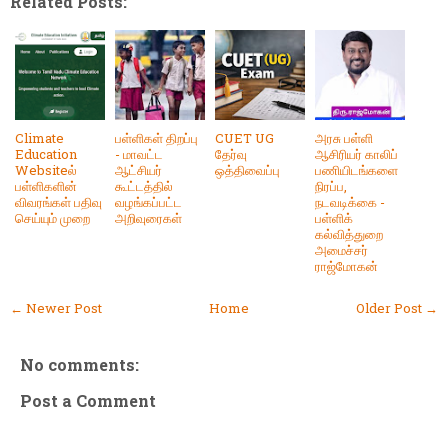
Related Posts:
Climate
பள்ளிகள் திறப்பு
CUET UG
அரசு பள்ளி
Education
- மாவட்ட
தேர்வு
ஆசிரியர் காலிப்
Websiteல்
ஆட்சியர்
ஒத்திவைப்பு
பணியிடங்களை
பள்ளிகளின்
கூட்டத்தில்
நிரப்ப,
விவரங்கள் பதிவு
வழங்கப்பட்ட
நடவடிக்கை -
செய்யும் முறை
அறிவுரைகள்
பள்ளிக்
கல்வித்துறை
அமைச்சர்
ராஜ்மோகன்
← Newer Post
Home
Older Post →
No comments:
Post a Comment