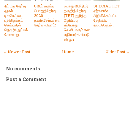
நீட் மறு தேர்வு
8ஆம் வகுப்பு
பொது ஆசிரியர்
SPECIAL TET
ஹால்
பொதுத்தேர்வு
தகுதித் தேர்வு
ஏற்கனவே
டிக்கெட்டை
2026 -
(TET) குறித்த
அறிவிக்கப்பட்ட
பதிவிறக்கம்
தனித்தேர்வர்கள்
அறிவிப்பு
தேதியில்
செய்வதில்
தேர்வு விவரம்:
எப்போது
நடைபெறும்...
தொழில்நுட்பக்
வெளியாகும் என
கோளாறு.
எதிர்பார்க்கப்படு
கிறது?
← Newer Post
Home
Older Post →
No comments:
Post a Comment