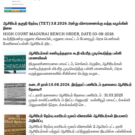
ஆசிரியர் தகுதி தேர்வு (TET) 3.8.2026 அன்று விசாரணைக்கு வந்த வழக்கின்
நிலை
HIGH COURT MADURAI BENCH ORDER, DATE:03-08-2026
உயர்நீதிமன்ற மதுரை கிளையில், மதுரை மாவட்டம் பேரையூர் அரசு பெண்கள்
மேனிலைப்பள்ளி ஆசிரியர் திர...
ஆசிரியர்கள் கண்டித்ததாக கூறி விபரீத முடிவெடுத்த பள்ளி
மாணவிகள்
திருவண்ணாமலை மாவட்டம், செங்கம் அருகே, ஆசிரியர்கள்
கண்டித்ததால் விபரீத முடிவெடுத்த பள்ளி மாணவிகள், அரசு
மருத்துவமனைகளில் சிகிச்சை பெற்று வருக...
கடைசி நாள்:10.08.2026. நிரந்தரப் பணியிடம் தலைமை ஆசிரியர்
தேவை!!
பட்டதாரி தலைமை ஆசிரியர் தேவை பணியிடம் : 31.03.2025
முதல் காலிப்பணியிடம் நிரப்ப அனுமதி : வள்ளியூர் மாவட்டக்கல்வி
அலுவலரின் (தொடக்கக்கல்வி) செ...
ஆசிரியர் தேர்வு வாரியம் மூலம் விரைவில் ஆசிரியர்கள் நியமனம்
அறிவிப்பு
ஆசிரியர் தேர்வு வாரி​யம் மூலம் விரை​வில் 2 ஆயிரம் பட்​ட​தாரி
ஆசிரியர்​கள் மற்​றும் ஆசிரியர் பயிற்றுநர்​களை நியமிக்க பள்​ளிக்​கல்​