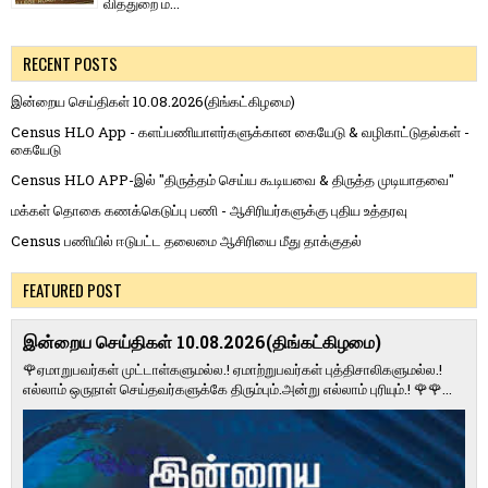
வித்​துறை ம...
RECENT POSTS
இன்றைய செய்திகள் 10.08.2026(திங்கட்கிழமை)
Census HLO App - களப்பணியாளர்களுக்கான கையேடு & வழிகாட்டுதல்கள் -
கையேடு
Census HLO APP-இல் "திருத்தம் செய்ய கூடியவை & திருத்த முடியாதவை"
மக்கள் தொகை கணக்கெடுப்பு பணி - ஆசிரியர்களுக்கு புதிய உத்தரவு
Census பணியில் ஈடுபட்ட தலைமை ஆசிரியை மீது தாக்குதல்
FEATURED POST
இன்றைய செய்திகள் 10.08.2026(திங்கட்கிழமை)
🌹ஏமாறுபவர்கள் முட்டாள்களுமல்ல.! ஏமாற்றுபவர்கள் புத்திசாலிகளுமல்ல.!
எல்லாம் ஒருநாள் செய்தவர்களுக்கே திரும்பும்.அன்று எல்லாம் புரியும்.! 🌹🌹...