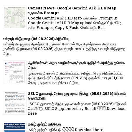
Census News : Google Gemini AIல் HLB Map
உருவாக்க Prompt
Google Gemini AIல் HLB Map உருவாக்க Prompt In
Google Gemini AI HLB Map upload செய்துவிட்டு கீழே
உள்ள Promptஐ, Copy & Paste செய்யவும். Ba...
உள்ளூர் விடுமுறை (06.08.2026) அறிவிப்பு
உள்ளூர் விடுமுறை திருத்தணி முருகன் கோயில் ஆடி கிருத்திகை விழாவை
முன்னிட்டு நாளை (06.08.2026) திருவள்ளூர் மாவட்டத்திற்கு உள்ளூர் விடுமுறை
அற...
ஆசிரியர்கள், அரசு ஊழியர்களுக்கு பேரதிர்ச்சி அளித்த தவெக
அரசு
முந்தைய அரசால் அறிவிக்கப்பட்ட தமிழ்நாடு உறுதிளிக்கப்பட்ட
ஓய்வூதியத் திட்டத்திற்கான (TNGPS) ஒதுக்கீடான ரூ.11,000
கோடி முழுமையாக நீக்கப்பட்டுள...
SSLC துணைத் தேர்வு முடிவுகள் இன்று (05.08.2026) பிற்பகல்
வெளியீடு!!!
SSLC துணைத் தேர்வு முடிவுகள் நாளை (05.08.2026) பிற்பகல்
வெளியீடு! SSLC Supplementary Result 👇👇👇 Download
here
மகிழ் முற்றம் பதிவேடு
மகிழ் முற்றம் பதிவேடு 👇👇👇👇 Download here