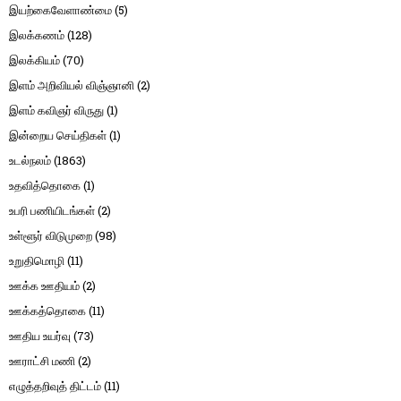
இயற்கைவேளாண்மை
(5)
இலக்கணம்
(128)
இலக்கியம்
(70)
இளம் அறிவியல் விஞ்ஞானி
(2)
இளம் கவிஞர் விருது
(1)
இன்றைய செய்திகள்
(1)
உடல்நலம்
(1863)
உதவித்தொகை
(1)
உபரி பணியிடங்கள்
(2)
உள்ளூர் விடுமுறை
(98)
உறுதிமொழி
(11)
ஊக்க ஊதியம்
(2)
ஊக்கத்தொகை
(11)
ஊதிய உயர்வு
(73)
ஊராட்சி மணி
(2)
எழுத்தறிவுத் திட்டம்
(11)