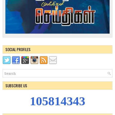
SOCIAL PROFILES
SUBSCRIBE US
1
0
5
8
1
4
3
4
3