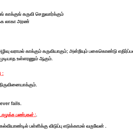
் காக்குங் கருவி செறுவார்க்கும்
க்க லாகா அரண்
:
ழிவு வராமல்‌ காக்கும்‌ கருவியாகும்‌; அன்றியும்‌ பகைகொண்டு எதிர்ப்பவர
முடியாத உள்ளரணும்‌ ஆகும்‌.
 :
 திருவினையாக்கும்.
ever fails.
ழுக்க பண்புகள் :
.
கல்வியாண்டில் பள்ளிக்கு விடுப்பு எடுக்காமல் வருவேன் .