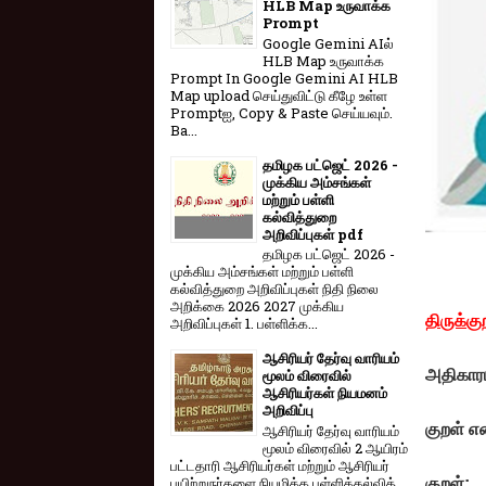
HLB Map உருவாக்க
Prompt
Google Gemini AIல்
HLB Map உருவாக்க
Prompt In Google Gemini AI HLB
Map upload செய்துவிட்டு கீழே உள்ள
Promptஐ, Copy & Paste செய்யவும்.
Ba...
தமிழக பட்ஜெட் 2026 -
முக்கிய அம்சங்கள்
மற்றும் பள்ளி
கல்வித்துறை
அறிவிப்புகள் pdf
தமிழக பட்ஜெட் 2026 -
முக்கிய அம்சங்கள் மற்றும் பள்ளி
கல்வித்துறை அறிவிப்புகள் நிதி நிலை
அறிக்கை 2026 2027 முக்கிய
திருக்கு
அறிவிப்புகள் 1. பள்ளிக்க...
ஆசிரியர் தேர்வு வாரியம்
அதிகார
மூலம் விரைவில்
ஆசிரியர்கள் நியமனம்
அறிவிப்பு
குறள் எ
ஆசிரியர் தேர்வு வாரி​யம்
மூலம் விரை​வில் 2 ஆயிரம்
பட்​ட​தாரி ஆசிரியர்​கள் மற்​றும் ஆசிரியர்
பயிற்றுநர்​களை நியமிக்க பள்​ளிக்​கல்​வித்​
குறள்: