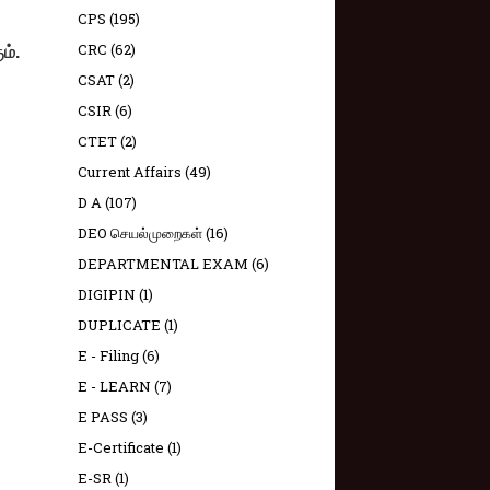
CPS
(195)
CRC
(62)
ம்.
CSAT
(2)
CSIR
(6)
CTET
(2)
Current Affairs
(49)
D A
(107)
DEO செயல்முறைகள்
(16)
DEPARTMENTAL EXAM
(6)
DIGIPIN
(1)
DUPLICATE
(1)
E - Filing
(6)
E - LEARN
(7)
E PASS
(3)
E-Certificate
(1)
E-SR
(1)