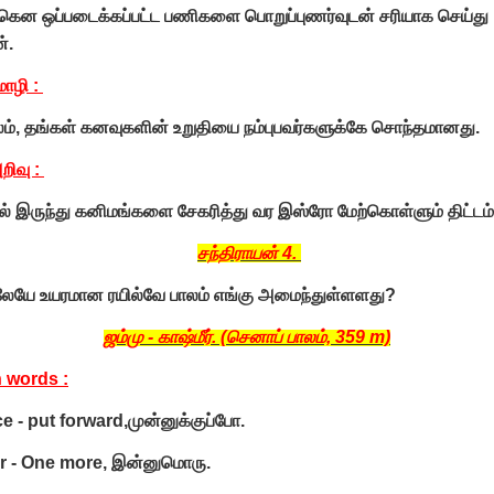
கென ஒப்படைக்கப்பட்ட பணிகளை பொறுப்புணர்வுடன் சரியாக செய்து
்.
ொழி :
லம், தங்கள் கனவுகளின் உறுதியை நம்புபவர்களுக்கே சொந்தமானது.
ிவு :
ில் இருந்து கனிமங்களை சேகரித்து வர இஸ்ரோ மேற்கொள்ளும் திட்டம
சந்திராயன் 4.
லேயே உயரமான ரயில்வே பாலம் எங்கு அமைந்துள்ளளது?
ஜம்மு - காஷ்மீர். (செனாப் பாலம், 359 m)
 words :
 - put forward,முன்னுக்குப்போ.
r - One more, இன்னுமொரு.