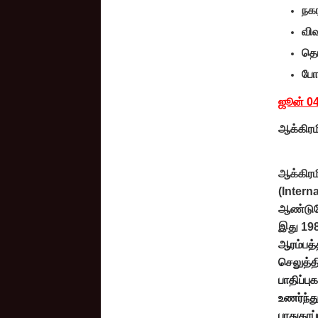
நக
வி
தொ
போக
ஜூன் 0
ஆக்கிரமி
ஆக்கிரமி
(Intern
ஆண்டுதோ
இது 198
ஆரம்பத்
செலுத்த
பாதிப்ப
உணர்ந்த
பாதுகாப