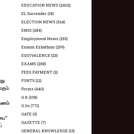
EDUCATION NEWS
(2402)
EL Surrender
(18)
ELECTION NEWS
(324)
EMIS
(284)
Employment News
(253)
Ennum Ezhuthum
(259)
EQUIVALENCE
(23)
EXAMS
(258)
FEES PAYMENT
(2)
FONTS
(12)
பது
கும்.
Forms
(440)
G K
(108)
கவனம்
G.Os
(771)
GATE
(3)
ியை"
GAZETTE
(7)
்
GENERAL KNOWLEDGE
(13)