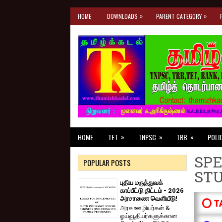
»
»
HOME
DOWNLOADS
PARENT CATEGORY
»
»
»
HOME
TET
TNPSC
TRB
POLI
SPE
POPULAR POSTS
ST
புதிய மருத்துவக்
காப்பீட்டு திட்டம் - 2026
அரசாணை வெளியீடு!
⭕ T
அரசு ஊழியர்கள் &
ஓய்வூதியர்களுக்கான