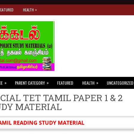
»
FEATURED
HEALTH
»
»
»
CE
PARENT CATEGORY
FEATURED
HEALTH
UNCATEGORIZED
CIAL TET TAMIL PAPER 1 & 2
UDY MATERIAL
AMIL READING STUDY MATERIAL