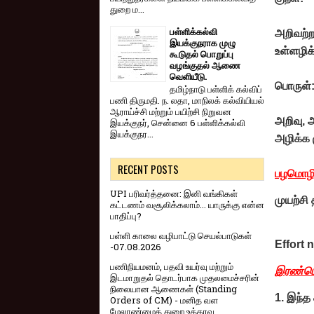
துறை ம...
பள்ளிக்கல்வி
அறிவற்றங
இயக்குநராக முழு
உள்ளழி
கூடுதல் பொறுப்பு
வழங்குதல் ஆணை
வெளியீடு.
பொருள்
தமிழ்நாடு பள்ளிக் கல்விப்
பணி திருமதி. ந. லதா, மாநிலக் கல்வியியல்
ஆராய்ச்சி மற்றும் பயிற்சி நிறுவன
அறிவு, அ
இயக்குநர், சென்னை 6 பள்ளிக்கல்வி
இயக்குநர...
அழிக்க 
RECENT POSTS
பழமொழி
UPI பரிவர்த்தனை: இனி வங்கிகள்
முயற்சி
கட்டணம் வசூலிக்கலாம்... யாருக்கு என்ன
பாதிப்பு?
பள்ளி காலை வழிபாட்டு செயல்பாடுகள்
Effort n
-07.08.2026
பணிநியமனம், பதவி உயர்வு மற்றும்
இரண்டொ
இடமாறுதல் தொடர்பாக முதலமைச்சரின்
நிலையான ஆணைகள் (Standing
1. இந்த 
Orders of CM) - மனித வள
மேலாண்மைத் துறை உத்தரவு