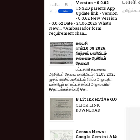
பள்ளி 
Version - 0.0.62
TNSED parents App
தமிழ்க்கட
Update link - Version
- 0.0.62 New Version
- 0.0.62 Date - 24.06.2026 What's
New.... *Ambassador form
requirement chan...
கடைசி
நாள்:10.08.2026.
நிரந்தரப் பணியிடம்
தலைமை ஆசிரியர்
தேவை!!
பட்டதாரி தலைமை
ஆசிரியர் தேவை பணியிடம் : 31.03.2025
முதல் காலிப்பணியிடம் நிரப்ப அனுமதி :
வள்ளியூர் மாவட்டக்கல்வி அலுவலரின்
(தொடக்கக்கல்வி) செ...
B.Lit Incentive G.O
CLICK LINK
DOWNLOAD
Census News :
Google Gemini AIல்