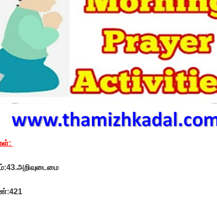
றள்:
ம்:43.அறிவுடைமை
ண்:421