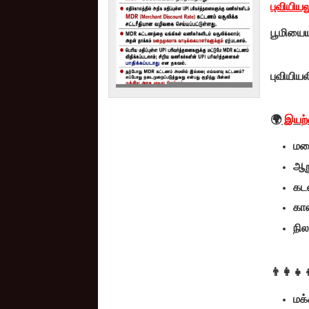
புவியியல
பூமியையு
புவியியல
🌍
இயற்க
மல
ஆற
கட
கா
நில
👨‍👩‍👧‍
மக