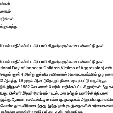
ரங்கள்
வசாயம்
ழில்கள்
்குவரத்து
4
ப்பால் பாதிக்கப்பட்ட அப்பாவி சிறுவர்களுக்கான பன்னாட்டு நாள்
ப்பால் பாதிக்கப்பட்ட அப்பாவி சிறுவர்களுக்கான பன்னாட்டு நாள்
ational Day of Innocent Children Victims of Aggression) என்
றும் சூன் 4 அன்று ஐக்கிய நாடுகளால் நினைவுகூரப்படும் ஒரு நாளா
2 ஆகத்து 19 முதல் ஆண்டுதோறும் நினைவுகூரப்பட்டு வருகிறது.
தில் இந்நாள் 1982 லெபனான் போரில் பாதிக்கப்பட்ட சிறுவர்கள் மீது 
ியது, பின்னர் இதன் நோக்கம் "உடல், மன மற்றும் உணர்ச்சி ரீதியான
ுகளுக்கு ஆளான உலகெங்கிலும் உள்ள குழந்தைகள் அனுபவிக்கும் வல
ுகொள்வதாக விரிவடைந்தது. இந்த நாள்
குழந்தைகளின் உரிமைகளைப
்பதற்கான
ஐநாவின்
உறுதிப்பாட்டை வலியுறுத்துகிறது