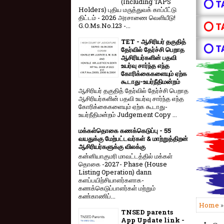
(Including TAPS
⭕ T
Holders) புதிய மருத்துவக் காப்பீட்டு
திட்டம் - 2026 அரசாணை வெளியீடு!
⭕ T
G.O.Ms.No.123 -...
TET - ஆசிரியர் தகுதித்
⭕ T
தேர்வில் தேர்ச்சி பெறாத
ஆசிரியர்களின் பதவி
உயர்வு சார்ந்த எந்த
கோரிக்கைகளையும் ஏற்க
கூடாது-உயர்நீதிமன்றம்
ஆசிரியர் தகுதித் தேர்வில் தேர்ச்சி பெறாத
ஆசிரியர்களின் பதவி உயர்வு சார்ந்த எந்த
கோரிக்கைகளையும் ஏற்க கூடாது-
உயர்நீதிமன்றம் Judgement Copy ...
மக்கள்தொகை கணக்கெடுப்பு - 55
வயதுக்கு மேற்பட்டவர்கள் & மாற்றுத்திறன்
ஆசிரியர்களுக்கு விலக்கு
கன்னியாகுமரி மாவட்டத்தில் மக்கள்
தொகை -2027- Phase (House
Listing Operation) dann
களப்பயிற்சியாளர்களாக-
கணக்கெடுப்பாளர்கள் மற்றும்
கண்காணிப்...
Home
TNSED parents
App Update link -