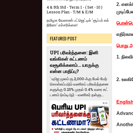
2. எனக்
4 & 5th Std - Term 1 - ( Set - 10 )
முடிப்பேன
Lesson Plan - T/M & E/M
தமிழக வேளாண் பட்ஜெட்டில் 'சூப்பர் எல்
பொன்ம
நினோ' எச்சரிக்கை!
எதிர்கா
FEATURED POST
பொது அற
UPI பரிவர்த்தனை: இனி
1. நிலவ
வங்கிகள் கட்டணம்
வசூலிக்கலாம்... யாருக்கு
என்ன பாதிப்பு?
` யுபிஐ மூலம் ரூ.2,000-க்கு மேல் மேற்​
2. உலகி
கொள்​ளப்​படும் வணி​கப் பரிவர்த்​தனை​
களுக்கு 0.25% முதல் 0.4% வரை கட்​
ட​ணம் (எம்​டிஆர் - வணி​கர் தள்​ளு...
English
Advance
Anothe