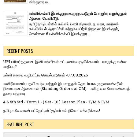
வித்​துறை ம...
பள்ளிக்கல்வி இயக்குநராக முழு கூடுதல் பொறுப்பு வழங்குதல்
ஆணை வெளியீடு.
தமிழ்நாடு பள்ளிக் கல்விப் பணி திருமதி. ந. லதா, மாநிலக்
கல்வியியல் ஆராய்ச்சி மற்றும் பயிற்சி நிறுவன இயக்குநர்,
சென்னை 6 பள்ளிக்கல்வி இயக்குநர...
RECENT POSTS
UPI பரிவர்த்தனை: இனி வங்கிகள் கட்டணம் வசூலிக்கலாம்... யாருக்கு என்ன
பாதிப்பு?
பள்ளி காலை வழிபாட்டு செயல்பாடுகள் -07.08.2026
பணிநியமனம், பதவி உயர்வு மற்றும் இடமாறுதல் தொடர்பாக முதலமைச்சரின்
நிலையான ஆணைகள் (Standing Orders of CM) - மனித வள மேலாண்மைத்
துறை உத்தரவு
4 & 5th Std - Term 1 - ( Set - 10 ) Lesson Plan - T/M & E/M
தமிழக வேளாண் பட்ஜெட்டில் 'சூப்பர் எல் நினோ' எச்சரிக்கை!
FEATURED POST