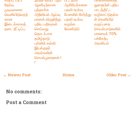
சிறப்பு TET
2026-2027 ஆம்
பட்டதாரி
பள்ளிக்கல்வித்
தேர்வு
ஆண்டிற்கான
ஆசிரியர்களை
துறையின் புதிய
முடிவுகளை
புத்தாக்க
பதவி உயர்வு
பாடத்திட்ட
வெளியிடுவதற்
அறிவியல் ஆய்வு
பேனலில் சேர்த்து
வழிகாட்டுதல்க
கான
மானக் விருதிற்கு
பதவி உயர்வு
ள் வெளியீடு:
இடைக்காலத்
புதிய பதிவுகள்
வழங்க
வகுப்பறை
தடை நீட்டிப்பு.
செய்வது
வேண்டும்
செயல்பாடுகளில்
தொடர்பாக
மாணவர் 70%
தமிழ்நாடு
பங்கேற்பு
பள்ளிக் கல்வி
அவசியம்
இயக்குநர்
அவர்களின்
செயல்முறைகள்.!
!
← Newer Post
Home
Older Post →
No comments:
Post a Comment