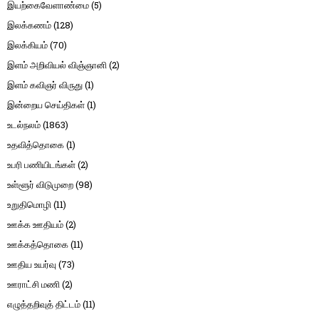
இயற்கைவேளாண்மை
(5)
இலக்கணம்
(128)
இலக்கியம்
(70)
இளம் அறிவியல் விஞ்ஞானி
(2)
இளம் கவிஞர் விருது
(1)
இன்றைய செய்திகள்
(1)
உடல்நலம்
(1863)
உதவித்தொகை
(1)
உபரி பணியிடங்கள்
(2)
உள்ளூர் விடுமுறை
(98)
உறுதிமொழி
(11)
ஊக்க ஊதியம்
(2)
ஊக்கத்தொகை
(11)
ஊதிய உயர்வு
(73)
ஊராட்சி மணி
(2)
எழுத்தறிவுத் திட்டம்
(11)