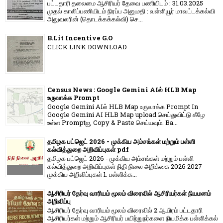
பட்டதாரி தலைமை ஆசிரியர் தேவை பணியிடம் : 31.03.2025
முதல் காலிப்பணியிடம் நிரப்ப அனுமதி : வள்ளியூர் மாவட்டக்கல்வி
அலுவலரின் (தொடக்கக்கல்வி) செ...
B.Lit Incentive G.O
CLICK LINK DOWNLOAD
Census News : Google Gemini AIல் HLB Map
உருவாக்க Prompt
Google Gemini AIல் HLB Map உருவாக்க Prompt In
Google Gemini AI HLB Map upload செய்துவிட்டு கீழே
உள்ள Promptஐ, Copy & Paste செய்யவும். Ba...
தமிழக பட்ஜெட் 2026 - முக்கிய அம்சங்கள் மற்றும் பள்ளி
கல்வித்துறை அறிவிப்புகள் pdf
தமிழக பட்ஜெட் 2026 - முக்கிய அம்சங்கள் மற்றும் பள்ளி
கல்வித்துறை அறிவிப்புகள் நிதி நிலை அறிக்கை 2026 2027
முக்கிய அறிவிப்புகள் 1. பள்ளிக்க...
ஆசிரியர் தேர்வு வாரியம் மூலம் விரைவில் ஆசிரியர்கள் நியமனம்
அறிவிப்பு
ஆசிரியர் தேர்வு வாரி​யம் மூலம் விரை​வில் 2 ஆயிரம் பட்​ட​தாரி
ஆசிரியர்​கள் மற்​றும் ஆசிரியர் பயிற்றுநர்​களை நியமிக்க பள்​ளிக்​கல்​