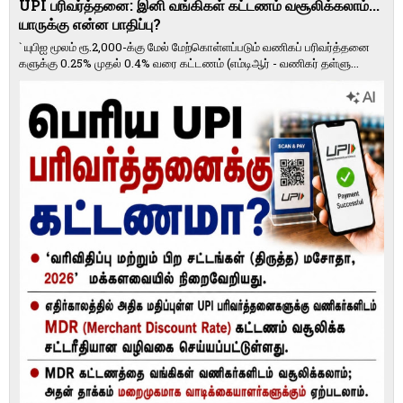
UPI பரிவர்த்தனை: இனி வங்கிகள் கட்டணம் வசூலிக்கலாம்...
யாருக்கு என்ன பாதிப்பு?
` யுபிஐ மூலம் ரூ.2,000-க்கு மேல் மேற்​கொள்​ளப்​படும் வணி​கப் பரிவர்த்​தனை​
களுக்கு 0.25% முதல் 0.4% வரை கட்​ட​ணம் (எம்​டிஆர் - வணி​கர் தள்​ளு...