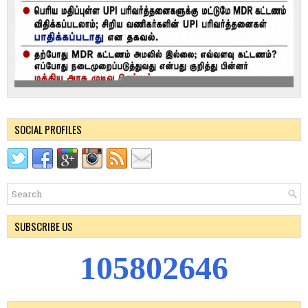
SOCIAL PROFILES
SUBSCRIBE US
1
0
5
8
0
2
6
4
6