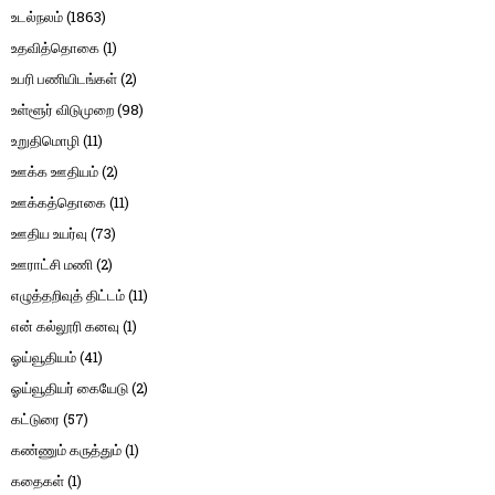
உடல்நலம்
(1863)
உதவித்தொகை
(1)
உபரி பணியிடங்கள்
(2)
உள்ளூர் விடுமுறை
(98)
உறுதிமொழி
(11)
ஊக்க ஊதியம்
(2)
ஊக்கத்தொகை
(11)
ஊதிய உயர்வு
(73)
ஊராட்சி மணி
(2)
எழுத்தறிவுத் திட்டம்
(11)
என் கல்லூரி கனவு
(1)
ஓய்வூதியம்
(41)
ஓய்வூதியர் கையேடு
(2)
கட்டுரை
(57)
கண்ணும் கருத்தும்
(1)
கதைகள்
(1)