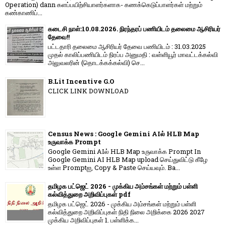
Operation) dann களப்பயிற்சியாளர்களாக- கணக்கெடுப்பாளர்கள் மற்றும்
கண்காணிப்...
கடைசி நாள்:10.08.2026. நிரந்தரப் பணியிடம் தலைமை ஆசிரியர்
தேவை!!
பட்டதாரி தலைமை ஆசிரியர் தேவை பணியிடம் : 31.03.2025
முதல் காலிப்பணியிடம் நிரப்ப அனுமதி : வள்ளியூர் மாவட்டக்கல்வி
அலுவலரின் (தொடக்கக்கல்வி) செ...
B.Lit Incentive G.O
CLICK LINK DOWNLOAD
Census News : Google Gemini AIல் HLB Map
உருவாக்க Prompt
Google Gemini AIல் HLB Map உருவாக்க Prompt In
Google Gemini AI HLB Map upload செய்துவிட்டு கீழே
உள்ள Promptஐ, Copy & Paste செய்யவும். Ba...
தமிழக பட்ஜெட் 2026 - முக்கிய அம்சங்கள் மற்றும் பள்ளி
கல்வித்துறை அறிவிப்புகள் pdf
தமிழக பட்ஜெட் 2026 - முக்கிய அம்சங்கள் மற்றும் பள்ளி
கல்வித்துறை அறிவிப்புகள் நிதி நிலை அறிக்கை 2026 2027
முக்கிய அறிவிப்புகள் 1. பள்ளிக்க...