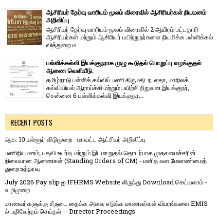
ஆசிரியர் தேர்வு வாரியம் மூலம் விரைவில் ஆசிரியர்கள் நியமனம்
அறிவிப்பு
ஆசிரியர் தேர்வு வாரி​யம் மூலம் விரை​வில் 2 ஆயிரம் பட்​ட​தாரி
ஆசிரியர்​கள் மற்​றும் ஆசிரியர் பயிற்றுநர்​களை நியமிக்க பள்​ளிக்​கல்​
வித்​துறை ம...
பள்ளிக்கல்வி இயக்குநராக முழு கூடுதல் பொறுப்பு வழங்குதல்
ஆணை வெளியீடு.
தமிழ்நாடு பள்ளிக் கல்விப் பணி திருமதி. ந. லதா, மாநிலக்
கல்வியியல் ஆராய்ச்சி மற்றும் பயிற்சி நிறுவன இயக்குநர்,
சென்னை 6 பள்ளிக்கல்வி இயக்குநர...
RECENT POSTS
ஆக. 10 உள்ளூர் விடுமுறை - மாவட்ட ஆட்சியர் அறிவிப்பு
பணிநியமனம், பதவி உயர்வு மற்றும் இடமாறுதல் தொடர்பாக முதலமைச்சரின்
நிலையான ஆணைகள் (Standing Orders of CM) - மனித வள மேலாண்மைத்
துறை உத்தரவு
July 2026 Pay slip ஐ IFHRMS Website லிருந்து Download செய்யலாம் -
வழிமுறை
மாணவர்களுக்கு சீருடை தைக்க அளவு எடுக்க மாணவர்கள் விபரங்களை EMIS
ல் பதிவேற்றம் செய்தல் -- Director Proceedings