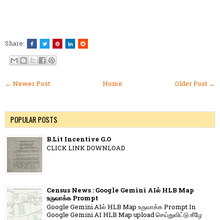
Share:
← Newer Post
Home
Older Post →
POPULAR POSTS
B.Lit Incentive G.O
CLICK LINK DOWNLOAD
Census News : Google Gemini AIல் HLB Map
உருவாக்க Prompt
Google Gemini AIல் HLB Map உருவாக்க Prompt In
Google Gemini AI HLB Map upload செய்துவிட்டு கீழே