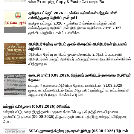
உள்ள Promptஐ, Copy & Paste செய்யவும். Ba...
தமிழக பட்ஜெட் 2026 - முக்கிய அம்சங்கள் மற்றும் பள்ளி
கல்வித்துறை அறிவிப்புகள் pdf
தமிழக பட்ஜெட் 2026 - முக்கிய அம்சங்கள் மற்றும் பள்ளி
கல்வித்துறை அறிவிப்புகள் நிதி நிலை அறிக்கை 2026 2027
முக்கிய அறிவிப்புகள் 1. பள்ளிக்க...
ஆசிரியர் தேர்வு வாரியம் மூலம் விரைவில் ஆசிரியர்கள் நியமனம்
அறிவிப்பு
ஆசிரியர் தேர்வு வாரி​யம் மூலம் விரை​வில் 2 ஆயிரம் பட்​ட​தாரி
ஆசிரியர்​கள் மற்​றும் ஆசிரியர் பயிற்றுநர்​களை நியமிக்க பள்​ளிக்​கல்​
வித்​துறை ம...
கடைசி நாள்:10.08.2026. நிரந்தரப் பணியிடம் தலைமை ஆசிரியர்
தேவை!!
பட்டதாரி தலைமை ஆசிரியர் தேவை பணியிடம் : 31.03.2025
முதல் காலிப்பணியிடம் நிரப்ப அனுமதி : வள்ளியூர் மாவட்டக்கல்வி
அலுவலரின் (தொடக்கக்கல்வி) செ...
உள்ளூர் விடுமுறை (06.08.2026) அறிவிப்பு
உள்ளூர் விடுமுறை திருத்தணி முருகன் கோயில் ஆடி கிருத்திகை விழாவை
முன்னிட்டு நாளை (06.08.2026) திருவள்ளூர் மாவட்டத்திற்கு உள்ளூர் விடுமுறை
அற...
SSLC துணைத் தேர்வு முடிவுகள் இன்று (05.08.2026) பிற்பகல்