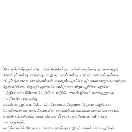
''பொதுத் தேர்வுகள் தொடங்கப் போகின்றன. உங்கள் குழந்தை நன்றாக எழுத
வேண்டும் என்று பதற்றத்துடன் இருப்பீர்கள் என்று தெரியும். எனினும் ஒன்றை
மட்டும் நினைவில் கொள்ளுங்கள். கலைஞர் ஆகப்போகும் மாணவனுக்கு கணிதம்
தேவையில்லை. தொழில்முனைவோருக்கு வரலாறோ ஆங்கில அறிவோ
அத்தியாவசியமில்லை. வேதியியல் மதிப்பெண்கள் இசைக் கலைஞனுக்கு
அவசியமில்லாத ஒன்று.
உங்களின் குழந்தை அதிக மதிப்பெண்கள் பெற்றால், அருமை. ஒருவேளை
பெறவில்லை என்றால், அவர்களின் தன்னம்பிக்கையையும் கண்ணியத்தையும்
பிடுங்கி விடாதீர்கள். ''பரவாயில்லை, இது வெறும் தேர்வுதான்!'' என்று
சொல்லுங்கள்.
வாழ்க்கையில் இதை விடப் பெரிய நிகழ்வுகள் இருப்பதாகச் சொல்லுங்கள்.