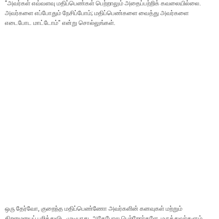
''அவர்கள் எவ்வளவு மதிப்பெண்கள் பெற்றாலும் அதைப்பற்றிக் கவலையில்லை.
அவர்களை எப்போதும் நேசிப்போம்; மதிப்பெண்களை வைத்து அவர்களை
எடைபோட மாட்டோம்'' என்று சொல்லுங்கள்.
ஒரு தேர்வோ, குறைந்த மதிப்பெண்ணோ அவர்களின் கனவுகள் மற்றும்
திறமையைப் பறித்துவிட முடியாது. அதேபோல பெற்றோர்களே, மருத்துவர்களும்