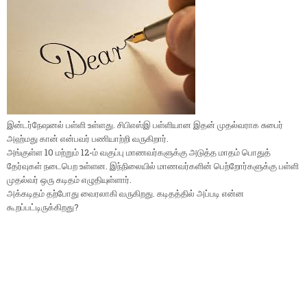
இன்டர்நேஷனல் பள்ளி உள்ளது. சிபிஎஸ்இ பள்ளியான இதன் முதல்வராக சுபைர்
அஹ்மது கான் என்பவர் பணியாற்றி வருகிறார்.
அங்குள்ள 10 மற்றும் 12-ம் வகுப்பு மாணவர்களுக்கு அடுத்த மாதம் பொதுத்
தேர்வுகள் நடைபெற உள்ளன. இந்நிலையில் மாணவர்களின் பெற்றோர்களுக்கு பள்ளி
முதல்வர் ஒரு கடிதம் எழுதியுள்ளார்.
அக்கடிதம் தற்போது வைரலாகி வருகிறது. கடிதத்தில் அப்படி என்ன
கூறப்பட்டிருக்கிறது?