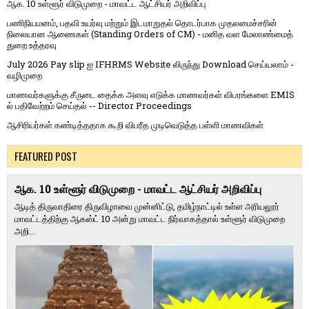
ஆக. 10 உள்ளூர் விடுமுறை - மாவட்ட ஆட்சியர் அறிவிப்பு
பணிநியமனம், பதவி உயர்வு மற்றும் இடமாறுதல் தொடர்பாக முதலமைச்சரின்
நிலையான ஆணைகள் (Standing Orders of CM) - மனித வள மேலாண்மைத்
துறை உத்தரவு
July 2026 Pay slip ஐ IFHRMS Website லிருந்து Download செய்யலாம் -
வழிமுறை
மாணவர்களுக்கு சீருடை தைக்க அளவு எடுக்க மாணவர்கள் விபரங்களை EMIS
ல் பதிவேற்றம் செய்தல் -- Director Proceedings
ஆசிரியர்கள் கண்டித்ததாக கூறி விபரீத முடிவெடுத்த பள்ளி மாணவிகள்
FEATURED POST
ஆக. 10 உள்ளூர் விடுமுறை - மாவட்ட ஆட்சியர் அறிவிப்பு
ஆடித் திருவாதிரை திருவிழாவை முன்னிட்டு, தமிழ்நாட்டில் உள்ள அரியலூர்
மாவட்டத்திற்கு ஆகஸ்ட் 10 அன்று மாவட்ட நிர்வாகத்தால் உள்ளூர் விடுமுறை
அறி...