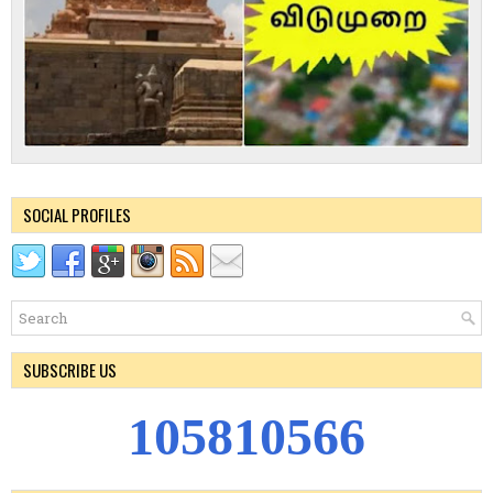
SOCIAL PROFILES
SUBSCRIBE US
1
0
5
8
1
0
5
6
6