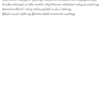
பொறியாளர்களும் மட்டுமே உலகில் மகிழ்ச்சியான மனிதர்கள் என்று தயவுசெய்து
நினைக்காதீர்கள்'' என்று அக்கடிதத்தில் கூறப்பட்டுள்ளது.
இந்தக் கடிதம் தற்போது இணையத்தில் வைரலாகி வருகிறது.