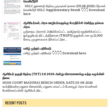
வெளியீடு!!!
SSLC துணைத் தேர்வு முடிவுகள் நாளை (05.08.2026) பிற்பகல்
வெளியீடு! SSLC Supplementary Result 👇👇👇 Download
here
ஆசிரியர்கள், அரசு ஊழியர்களுக்கு பேரதிர்ச்சி அளித்த தவெக
அரசு
முந்தைய அரசால் அறிவிக்கப்பட்ட தமிழ்நாடு உறுதிளிக்கப்பட்ட
ஓய்வூதியத் திட்டத்திற்கான (TNGPS) ஒதுக்கீடான ரூ.11,000
கோடி முழுமையாக நீக்கப்பட்டுள...
மகிழ் முற்றம் பதிவேடு
மகிழ் முற்றம் பதிவேடு 👇👇👇👇 Download here
ஆசிரியர் தகுதி தேர்வு (TET) 3.8.2026 அன்று விசாரணைக்கு வந்த வழக்கின்
நிலை
HIGH COURT MADURAI BENCH ORDER, DATE:03-08-2026
உயர்நீதிமன்ற மதுரை கிளையில், மதுரை மாவட்டம் பேரையூர் அரசு பெண்கள்
மேனிலைப்பள்ளி ஆசிரியர் திர...
RECENT POSTS