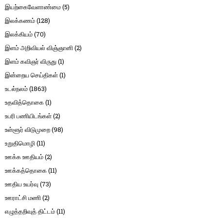
இயற்கைவேளாண்மை
(5)
இலக்கணம்
(128)
இலக்கியம்
(70)
இளம் அறிவியல் விஞ்ஞானி
(2)
இளம் கவிஞர் விருது
(1)
இன்றைய செய்திகள்
(1)
உடல்நலம்
(1863)
உதவித்தொகை
(1)
உபரி பணியிடங்கள்
(2)
உள்ளூர் விடுமுறை
(98)
உறுதிமொழி
(11)
ஊக்க ஊதியம்
(2)
ஊக்கத்தொகை
(11)
ஊதிய உயர்வு
(73)
ஊராட்சி மணி
(2)
எழுத்தறிவுத் திட்டம்
(11)