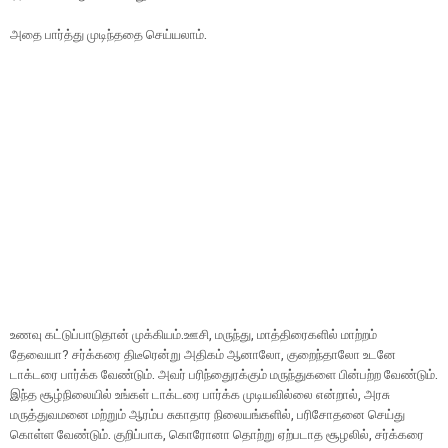
அதை பார்த்து முடிந்ததை செய்யலாம்.
உணவு கட்டுப்பாடுதான் முக்கியம்.ஊசி, மருந்து, மாத்திரைகளில் மாற்றம்
தேவையா? சர்க்கரை திடீரென்று அதிகம் ஆனாலோ, குறைந்தாலோ உடனே
டாக்டரை பார்க்க வேண்டும். அவர் பரிந்துைரக்கும் மருந்துகளை பின்பற்ற வேண்டும்.
இந்த சூழ்நிலையில் உங்கள் டாக்டரை பார்க்க முடியவில்லை என்றால், அரசு
மருத்துவமனை மற்றும் ஆரம்ப சுகாதார நிலையங்களில், பரிசோதனை செய்து
கொள்ள வேண்டும். குறிப்பாக, கொரோனா தொற்று ஏற்படாத சூழலில், சர்க்கரை