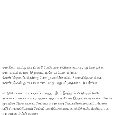
மாத்திரை, மருந்து மற்றும் ஊசி போடுவதை தவிர்க்க கூடாது. வழக்கத்துக்கு
மாறாக உடல் உபாதை இருந்தால், உடனே டாக்டரை பார்க்க
வேண்டும்.நடைப்பயிற்சிக்கு போக முடிவதில்லையே...? வாக்கிங்தான் போக
வேண்டும் என்பது கட்டாயம் கிடையாது. அது மட்டும்தான் உடற்பயிற்சியா...
வீட்டு மொட்டை மாடி, வராண்டா மற்றும் இடம் இருந்தால் வீட்டுக்குள்ளேயே
நடக்கலாம். மாடிப்படி ஏற முடிந்தால் ஏறலாம். தனியாக இருந்து எதை எல்லாம் செய்ய
முடியுமோ அதை எல்லாம் செய்யலாம்.சர்க்கரை நோயாளிகள், குறிப்பிட்ட யோகா
பயிற்சியை மட்டும்தான் செய்யவேண்டும். இணைய தளத்தில் உடற்பயிற்சிக்கு என,
ஏராளமான 'ஆப்ஸ்' உள்ளது.