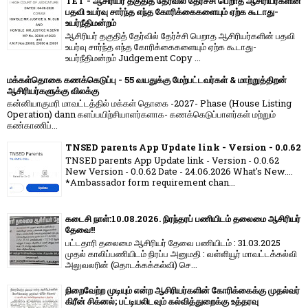
TET - ஆசிரியர் தகுதித் தேர்வில் தேர்ச்சி பெறாத ஆசிரியர்களின்
பதவி உயர்வு சார்ந்த எந்த கோரிக்கைகளையும் ஏற்க கூடாது-
உயர்நீதிமன்றம்
ஆசிரியர் தகுதித் தேர்வில் தேர்ச்சி பெறாத ஆசிரியர்களின் பதவி
உயர்வு சார்ந்த எந்த கோரிக்கைகளையும் ஏற்க கூடாது-
உயர்நீதிமன்றம் Judgement Copy ...
மக்கள்தொகை கணக்கெடுப்பு - 55 வயதுக்கு மேற்பட்டவர்கள் & மாற்றுத்திறன்
ஆசிரியர்களுக்கு விலக்கு
கன்னியாகுமரி மாவட்டத்தில் மக்கள் தொகை -2027- Phase (House Listing
Operation) dann களப்பயிற்சியாளர்களாக- கணக்கெடுப்பாளர்கள் மற்றும்
கண்காணிப்...
TNSED parents App Update link - Version - 0.0.62
TNSED parents App Update link - Version - 0.0.62
New Version - 0.0.62 Date - 24.06.2026 What's New....
*Ambassador form requirement chan...
கடைசி நாள்:10.08.2026. நிரந்தரப் பணியிடம் தலைமை ஆசிரியர்
தேவை!!
பட்டதாரி தலைமை ஆசிரியர் தேவை பணியிடம் : 31.03.2025
முதல் காலிப்பணியிடம் நிரப்ப அனுமதி : வள்ளியூர் மாவட்டக்கல்வி
அலுவலரின் (தொடக்கக்கல்வி) செ...
நிறைவேற்ற முடியும் என்ற ஆசிரியர்களின் கோரிக்கைக்கு முதல்வர்
கிரீன் சிக்னல்; பட்டியலிடவும் கல்வித்துறைக்கு உத்தரவு