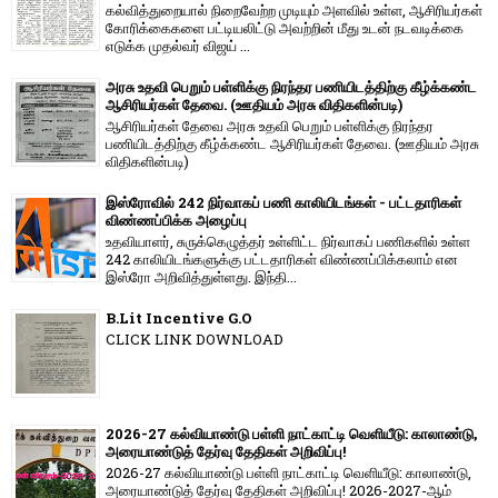
கல்வித்துறையால் நிறைவேற்ற முடியும் அளவில் உள்ள, ஆசிரியர்கள்
கோரிக்கைகளை பட்டியலிட்டு அவற்றின் மீது உடன் நடவடிக்கை
எடுக்க முதல்வர் விஜய் ...
அரசு உதவி பெறும் பள்ளிக்கு நிரந்தர பணியிடத்திற்கு கீழ்க்கண்ட
ஆசிரியர்கள் தேவை. (ஊதியம் அரசு விதிகளின்படி)
ஆசிரியர்கள் தேவை அரசு உதவி பெறும் பள்ளிக்கு நிரந்தர
பணியிடத்திற்கு கீழ்க்கண்ட ஆசிரியர்கள் தேவை. (ஊதியம் அரசு
விதிகளின்படி)
இஸ்ரோவில் 242 நிர்வாகப் பணி காலியிடங்கள் - பட்டதாரிகள்
விண்ணப்பிக்க அழைப்பு
உதவியாளர், சுருக்கெழுத்தர் உள்ளிட்ட நிர்வாகப் பணிகளில் உள்ள
242 காலியிடங்களுக்கு பட்டதாரிகள் விண்ணப்பிக்கலாம் என
இஸ்ரோ அறிவித்துள்ளது. இந்தி...
B.Lit Incentive G.O
CLICK LINK DOWNLOAD
2026-27 கல்வியாண்டு பள்ளி நாட்காட்டி வெளியீடு: காலாண்டு,
அரையாண்டுத் தேர்வு தேதிகள் அறிவிப்பு!
2026-27 கல்வியாண்டு பள்ளி நாட்காட்டி வெளியீடு: காலாண்டு,
அரையாண்டுத் தேர்வு தேதிகள் அறிவிப்பு! 2026-2027-ஆம்