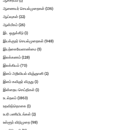
ஆச்சர்யம்
(1)
ஆணையர் செயல்முறைகள்
(136)
ஆய்வுகள்
(22)
ஆன்மீகம்
(26)
இட ஒதுக்கீடு
(1)
இயக்குநர் செயல்முறைகள்
(948)
இயற்கைவேளாண்மை
(5)
இலக்கணம்
(128)
இலக்கியம்
(70)
இளம் அறிவியல் விஞ்ஞானி
(2)
இளம் கவிஞர் விருது
(1)
இன்றைய செய்திகள்
(1)
உடல்நலம்
(1863)
உதவித்தொகை
(1)
உபரி பணியிடங்கள்
(2)
உள்ளூர் விடுமுறை
(98)