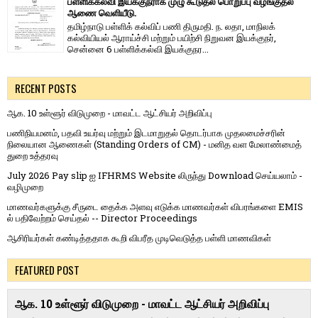
பள்ளிக்கல்வி இயக்குநராக முழு கூடுதல் பொறுப்பு வழங்குதல்
ஆணை வெளியீடு.
தமிழ்நாடு பள்ளிக் கல்விப் பணி திருமதி. ந. லதா, மாநிலக்
கல்வியியல் ஆராய்ச்சி மற்றும் பயிற்சி நிறுவன இயக்குநர்,
சென்னை 6 பள்ளிக்கல்வி இயக்குநர...
RECENT POSTS
ஆக. 10 உள்ளூர் விடுமுறை - மாவட்ட ஆட்சியர் அறிவிப்பு
பணிநியமனம், பதவி உயர்வு மற்றும் இடமாறுதல் தொடர்பாக முதலமைச்சரின்
நிலையான ஆணைகள் (Standing Orders of CM) - மனித வள மேலாண்மைத்
துறை உத்தரவு
July 2026 Pay slip ஐ IFHRMS Website லிருந்து Download செய்யலாம் -
வழிமுறை
மாணவர்களுக்கு சீருடை தைக்க அளவு எடுக்க மாணவர்கள் விபரங்களை EMIS
ல் பதிவேற்றம் செய்தல் -- Director Proceedings
ஆசிரியர்கள் கண்டித்ததாக கூறி விபரீத முடிவெடுத்த பள்ளி மாணவிகள்
FEATURED POST
ஆக. 10 உள்ளூர் விடுமுறை - மாவட்ட ஆட்சியர் அறிவிப்பு