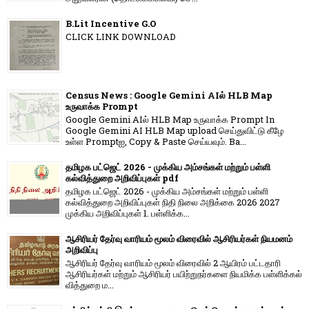
B.Lit Incentive G.O
CLICK LINK DOWNLOAD
Census News : Google Gemini AIல் HLB Map
உருவாக்க Prompt
Google Gemini AIல் HLB Map உருவாக்க Prompt In
Google Gemini AI HLB Map upload செய்துவிட்டு கீழே
உள்ள Promptஐ, Copy & Paste செய்யவும். Ba...
தமிழக பட்ஜெட் 2026 - முக்கிய அம்சங்கள் மற்றும் பள்ளி
கல்வித்துறை அறிவிப்புகள் pdf
தமிழக பட்ஜெட் 2026 - முக்கிய அம்சங்கள் மற்றும் பள்ளி
கல்வித்துறை அறிவிப்புகள் நிதி நிலை அறிக்கை 2026 2027
முக்கிய அறிவிப்புகள் 1. பள்ளிக்க...
ஆசிரியர் தேர்வு வாரியம் மூலம் விரைவில் ஆசிரியர்கள் நியமனம்
அறிவிப்பு
ஆசிரியர் தேர்வு வாரி​யம் மூலம் விரை​வில் 2 ஆயிரம் பட்​ட​தாரி
ஆசிரியர்​கள் மற்​றும் ஆசிரியர் பயிற்றுநர்​களை நியமிக்க பள்​ளிக்​கல்​
வித்​துறை ம...