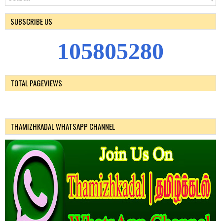
SUBSCRIBE US
1
0
5
8
0
5
2
8
0
TOTAL PAGEVIEWS
THAMIZHKADAL WHATSAPP CHANNEL