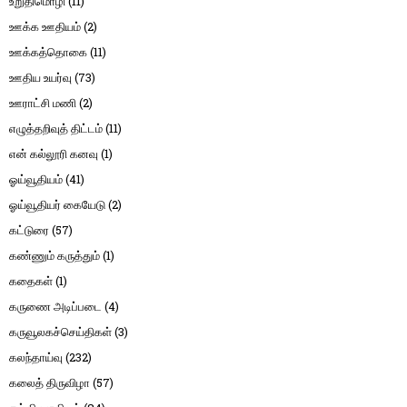
உறுதிமொழி
(11)
ஊக்க ஊதியம்
(2)
ஊக்கத்தொகை
(11)
ஊதிய உயர்வு
(73)
ஊராட்சி மணி
(2)
எழுத்தறிவுத் திட்டம்
(11)
என் கல்லூரி கனவு
(1)
ஓய்வூதியம்
(41)
ஓய்வூதியர் கையேடு
(2)
கட்டுரை
(57)
கண்ணும் கருத்தும்
(1)
கதைகள்
(1)
கருணை அடிப்படை
(4)
கருவூலகச்செய்திகள்
(3)
கலந்தாய்வு
(232)
கலைத் திருவிழா
(57)