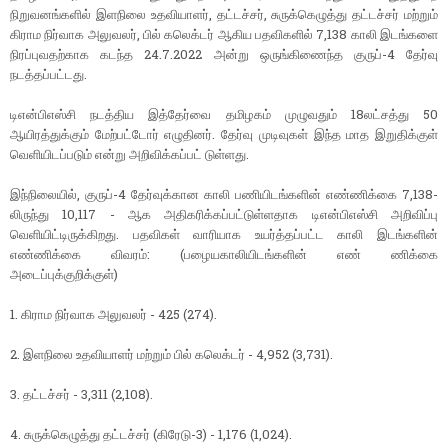
நிறுவனங்களில் இளநிலை உதவியாளர், தட்டச்சர், சுருக்கெழுத்து தட்டச்சர் மற்றும்
கிராம நிர்வாக அலுவலர், பில் கலெக்டர் ஆகிய பதவிகளில் 7,138 காலி இடங்களை
நிரப்புவதற்காக கடந்த 24.7.2022 அன்று ஒருங்கிணைந்த குருப்-4 தேர்வு
நடத்தப்பட்டது.
டிஎன்பிஎஸ்சி நடத்திய இத்தேர்வை தமிழகம் முழுவதும் 18லட்சத்து 50
ஆயிரத்துக்கும் மேற்பட்டோர் எழுதினர். தேர்வு முடிவுகள் இந்த மாத இறுதிக்குள்
வெளியிடப்படும் என்று அறிவிக்கப்பட் டுள்ளது.
இந்நிலையில், குருப்-4 தேர்வுக்கான காலி பணியிடங்களின் எண்ணிக்கை 7,138-
லிருந்து 10,117 - ஆக அதிகரிக்கப்பட்டுள்ளதாக டிஎன்பிஎஸ்சி அறிவிப்பு
வெளியிட்டிருக்கிறது. பதவிகள் வாரியாக உயர்த்தப்பட்ட காலி இடங்களின்
எண்ணிக்கை விவரம்: (பழையகாலியிடங்களின் எண் ணிக்கை
அடைப்புக்குறிக்குள்)
1. கிராம நிர்வாக அலுவலர் - 425 (274).
2. இளநிலை உதவியாளர் மற்றும் பில் கலெக்டர் - 4,952 (3,731).
3. தட்டச்சர் - 3,311 (2,108).
4. சுருக்கெழுத்து தட்டச்சர் (கிரேடு-3) - 1,176 (1,024).