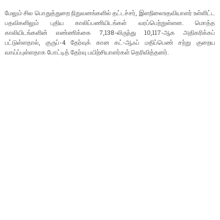
மேலும் சில பொதுத்துறை நிறுவனங்களில் தட்டச்சர், இளநிலைஉதவியாளர் உள்ளிட்ட
பதவிகளிலும் புதிய காலிப்பணியிடங்கள் வரப்பெற்றுள்ளன. மொத்த
காலியிடங்களின் எண்ணிக்கை 7,138-லிருந்து 10,117-ஆக அதிகரிக்கப்
பட்டுள்ளதால், குருப்-4 தேர்வுக் கான கட்-ஆஃப் மதிப்பெண் சற்று குறைய
வாய்ப்புள்ளதாக போட்டித் தேர்வு பயிற்சியாளர்கள் தெரிவித்தனர்.