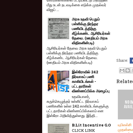
மீது உடன் நடவடிக்கை எடுக்க முதல்வர்
விஜய் ...
அரசு உதவி பெறும்
பள்ளிக்கு நிரந்தர
பணியிடத்திற்கு
கீழ்க்கண்ட ஆசிரியர்கள்
தேவை. (ஊதியம் அரசு
விதிகளின்படி)
ஆசிரியர்கள் தேவை அரசு உதவி பெறும்
பள்ளிக்கு நிரந்தர பணியிடத்திற்கு
கீழ்க்கண்ட ஆசிரியர்கள் தேவை.
Share:
(ஊதியம் அரசு விதிகளின்படி)
இஸ்ரோவில் 242
நிர்வாகப் பணி
Relate
காலியிடங்கள் -
பட்டதாரிகள்
விண்ணப்பிக்க அழைப்பு
உதவியாளர்,
சுருக்கெழுத்தர் உள்ளிட்ட நிர்வாகப்
பணிகளில் உள்ள 242 காலியிடங்களுக்கு
பட்டதாரிகள் விண்ணப்பிக்கலாம் என
இஸ்ரோ அறிவித்துள்ளது. இந்தி...
யுபிஎஸ்சி
B.Lit Incentive G.O
முதன்மைத
CLICK LINK