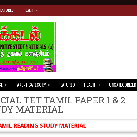
»
FEATURED
HEALTH
»
»
»
CE
PARENT CATEGORY
FEATURED
HEALTH
UNCATEGORIZED
CIAL TET TAMIL PAPER 1 & 2
UDY MATERIAL
AMIL READING STUDY MATERIAL