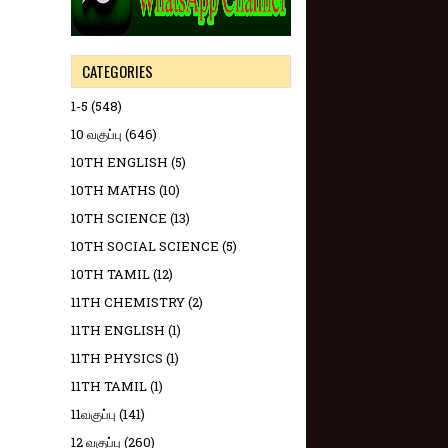
CATEGORIES
1-5
(548)
10 வகுப்பு
(646)
10TH ENGLISH
(5)
10TH MATHS
(10)
10TH SCIENCE
(13)
10TH SOCIAL SCIENCE
(5)
10TH TAMIL
(12)
11TH CHEMISTRY
(2)
11TH ENGLISH
(1)
11TH PHYSICS
(1)
11TH TAMIL
(1)
11வகுப்பு
(141)
12 வகுப்பு
(260)