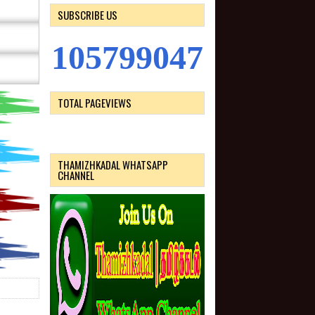
SUBSCRIBE US
1
0
5
7
9
9
0
4
7
TOTAL PAGEVIEWS
THAMIZHKADAL WHATSAPP
CHANNEL