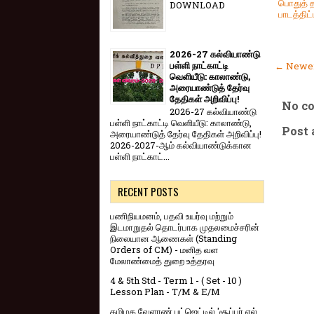
பொதுத் த
DOWNLOAD
பாடத்திட்
2026-27 கல்வியாண்டு
பள்ளி நாட்காட்டி
← Newer
வெளியீடு: காலாண்டு,
அரையாண்டுத் தேர்வு
தேதிகள் அறிவிப்பு!
No c
2026-27 கல்வியாண்டு
பள்ளி நாட்காட்டி வெளியீடு: காலாண்டு,
Post
அரையாண்டுத் தேர்வு தேதிகள் அறிவிப்பு!
2026-2027-ஆம் கல்வியாண்டுக்கான
பள்ளி நாட்காட்...
RECENT POSTS
பணிநியமனம், பதவி உயர்வு மற்றும்
இடமாறுதல் தொடர்பாக முதலமைச்சரின்
நிலையான ஆணைகள் (Standing
Orders of CM) - மனித வள
மேலாண்மைத் துறை உத்தரவு
4 & 5th Std - Term 1 - ( Set - 10 )
Lesson Plan - T/M & E/M
தமிழக வேளாண் பட்ஜெட்டில் 'சூப்பர் எல்