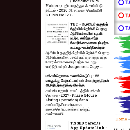
(Including TAPS
⭕ T
Holders) புதிய மருத்துவக் காப்பீட்டு
திட்டம் - 2026 அரசாணை வெளியீடு!
⭕ T
G.O.Ms.No.123 -...
TET - ஆசிரியர் தகுதித்
⭕ T
தேர்வில் தேர்ச்சி பெறாத
ஆசிரியர்களின் பதவி
உயர்வு சார்ந்த எந்த
கோரிக்கைகளையும் ஏற்க
கூடாது-உயர்நீதிமன்றம்
ஆசிரியர் தகுதித் தேர்வில் தேர்ச்சி பெறாத
ஆசிரியர்களின் பதவி உயர்வு சார்ந்த எந்த
கோரிக்கைகளையும் ஏற்க கூடாது-
உயர்நீதிமன்றம் Judgement Copy ...
மக்கள்தொகை கணக்கெடுப்பு - 55
வயதுக்கு மேற்பட்டவர்கள் & மாற்றுத்திறன்
ஆசிரியர்களுக்கு விலக்கு
கன்னியாகுமரி மாவட்டத்தில் மக்கள்
தொகை -2027- Phase (House
Listing Operation) dann
களப்பயிற்சியாளர்களாக-
கணக்கெடுப்பாளர்கள் மற்றும்
கண்காணிப்...
Home
TNSED parents
App Update link -