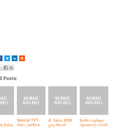
d Posts:
Special TET -
நீட் தேர்வு 2026
தேசிய மருத்துவ
் தேர்வு:
சிறப்பு ஆசிரியர்
முழு சிலபஸ்
ஆணையம் சார்பில்