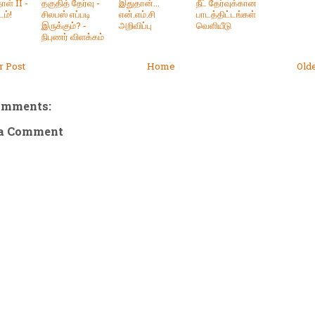
ாள் II -
தகுதித் தேர்வு -
இதுதான்...
நீட் தேர்வுக்கான
டம்!
சிலபஸ் எப்படி
என்.எம்.சி
பாடத்திட்டங்கள்
இருக்கும்? -
அறிவிப்பு
வெளியீடு
நிபுணர் விளக்கம்
 Post
Home
Old
omments:
 a Comment