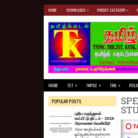
»
»
HOME
DOWNLOADS
PARENT CATEGORY
»
»
»
HOME
TET
TNPSC
TRB
POLI
SPE
POPULAR POSTS
ST
புதிய மருத்துவக்
காப்பீட்டு திட்டம் - 2026
அரசாணை வெளியீடு!
⭕ T
அரசு ஊழியர்கள் &
ஓய்வூதியர்களுக்கான