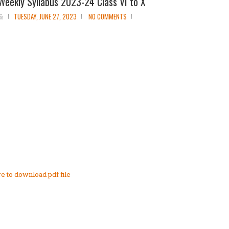
eekly Syllabus 2023-24 Class VI to X
ல்
TUESDAY, JUNE 27, 2023
NO COMMENTS
re to download pdf file