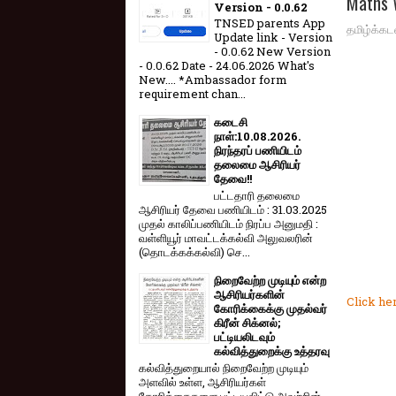
Maths W
Version - 0.0.62
TNSED parents App
தமிழ்க்கட
Update link - Version
- 0.0.62 New Version
- 0.0.62 Date - 24.06.2026 What's
New.... *Ambassador form
requirement chan...
கடைசி
நாள்:10.08.2026.
நிரந்தரப் பணியிடம்
தலைமை ஆசிரியர்
தேவை!!
பட்டதாரி தலைமை
ஆசிரியர் தேவை பணியிடம் : 31.03.2025
முதல் காலிப்பணியிடம் நிரப்ப அனுமதி :
வள்ளியூர் மாவட்டக்கல்வி அலுவலரின்
(தொடக்கக்கல்வி) செ...
நிறைவேற்ற முடியும் என்ற
ஆசிரியர்களின்
Click he
கோரிக்கைக்கு முதல்வர்
கிரீன் சிக்னல்;
பட்டியலிடவும்
கல்வித்துறைக்கு உத்தரவு
கல்வித்துறையால் நிறைவேற்ற முடியும்
அளவில் உள்ள, ஆசிரியர்கள்
கோரிக்கைகளை பட்டியலிட்டு அவற்றின்