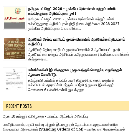
தமிழக பட்ஜெட் 2026 - முக்கிய அம்சங்கள் மற்றும் பள்ளி
கல்வித்துறை அறிவிப்புகள் pdf
தமிழக பட்ஜெட் 2026 - முக்கிய அம்சங்கள் மற்றும் பள்ளி
கல்வித்துறை அறிவிப்புகள் நிதி நிலை அறிக்கை 2026 2027
முக்கிய அறிவிப்புகள் 1. பள்ளிக்க...
ஆசிரியர் தேர்வு வாரியம் மூலம் விரைவில் ஆசிரியர்கள் நியமனம்
அறிவிப்பு
ஆசிரியர் தேர்வு வாரி​யம் மூலம் விரை​வில் 2 ஆயிரம் பட்​ட​தாரி
ஆசிரியர்​கள் மற்​றும் ஆசிரியர் பயிற்றுநர்​களை நியமிக்க பள்​ளிக்​கல்​
வித்​துறை ம...
பள்ளிக்கல்வி இயக்குநராக முழு கூடுதல் பொறுப்பு வழங்குதல்
ஆணை வெளியீடு.
தமிழ்நாடு பள்ளிக் கல்விப் பணி திருமதி. ந. லதா, மாநிலக்
கல்வியியல் ஆராய்ச்சி மற்றும் பயிற்சி நிறுவன இயக்குநர்,
சென்னை 6 பள்ளிக்கல்வி இயக்குநர...
RECENT POSTS
ஆக. 10 உள்ளூர் விடுமுறை - மாவட்ட ஆட்சியர் அறிவிப்பு
பணிநியமனம், பதவி உயர்வு மற்றும் இடமாறுதல் தொடர்பாக முதலமைச்சரின்
நிலையான ஆணைகள் (Standing Orders of CM) - மனித வள மேலாண்மைத்