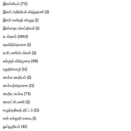
இலக்கியம்
(70)
இளம் அறிவியல் விஞ்ஞானி
(2)
இளம் கவிஞர் விருது
(1)
இன்றைய செய்திகள்
(1)
உடல்நலம்
(1863)
உதவித்தொகை
(1)
உபரி பணியிடங்கள்
(2)
உள்ளூர் விடுமுறை
(98)
உறுதிமொழி
(11)
ஊக்க ஊதியம்
(2)
ஊக்கத்தொகை
(11)
ஊதிய உயர்வு
(73)
ஊராட்சி மணி
(2)
எழுத்தறிவுத் திட்டம்
(11)
என் கல்லூரி கனவு
(1)
ஓய்வூதியம்
(41)