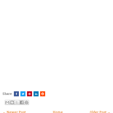
Share:
← Newer Post
Home
Older Post →