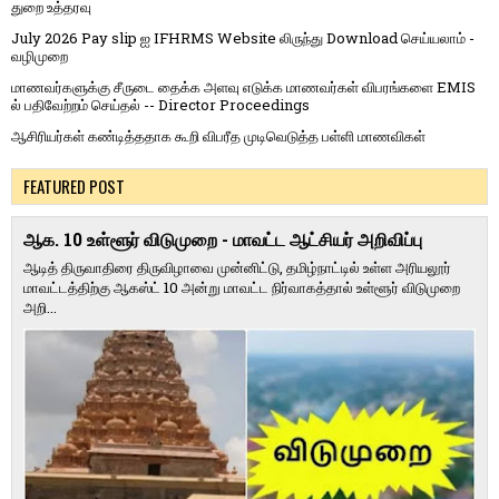
துறை உத்தரவு
July 2026 Pay slip ஐ IFHRMS Website லிருந்து Download செய்யலாம் -
வழிமுறை
மாணவர்களுக்கு சீருடை தைக்க அளவு எடுக்க மாணவர்கள் விபரங்களை EMIS
ல் பதிவேற்றம் செய்தல் -- Director Proceedings
ஆசிரியர்கள் கண்டித்ததாக கூறி விபரீத முடிவெடுத்த பள்ளி மாணவிகள்
FEATURED POST
ஆக. 10 உள்ளூர் விடுமுறை - மாவட்ட ஆட்சியர் அறிவிப்பு
ஆடித் திருவாதிரை திருவிழாவை முன்னிட்டு, தமிழ்நாட்டில் உள்ள அரியலூர்
மாவட்டத்திற்கு ஆகஸ்ட் 10 அன்று மாவட்ட நிர்வாகத்தால் உள்ளூர் விடுமுறை
அறி...