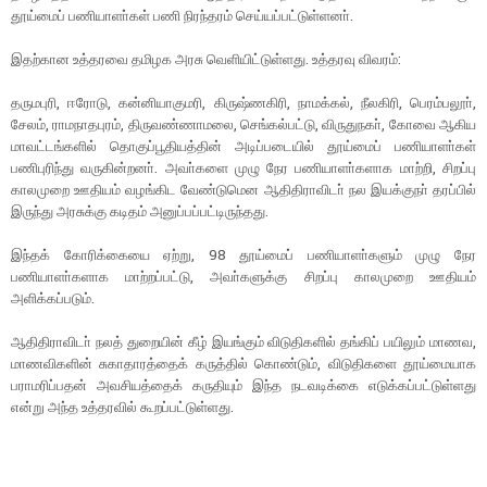
தூய்மைப் பணியாளா்கள் பணி நிரந்தரம் செய்யப்பட்டுள்ளனா்.
இதற்கான உத்தரவை தமிழக அரசு வெளியிட்டுள்ளது. உத்தரவு விவரம்:
தருமபுரி, ஈரோடு, கன்னியாகுமரி, கிருஷ்ணகிரி, நாமக்கல், நீலகிரி, பெரம்பலூா்,
சேலம், ராமநாதபுரம், திருவண்ணாமலை, செங்கல்பட்டு, விருதுநகா், கோவை ஆகிய
மாவட்டங்களில் தொகுப்பூதியத்தின் அடிப்படையில் தூய்மைப் பணியாளா்கள்
பணிபுரிந்து வருகின்றனா். அவா்களை முழு நேர பணியாளா்களாக மாற்றி, சிறப்பு
காலமுறை ஊதியம் வழங்கிட வேண்டுமென ஆதிதிராவிடா் நல இயக்குநா் தரப்பில்
இருந்து அரசுக்கு கடிதம் அனுப்பப்பட்டிருந்தது.
இந்தக் கோரிக்கையை ஏற்று, 98 தூய்மைப் பணியாளா்களும் முழு நேர
பணியாளா்களாக மாற்றப்பட்டு, அவா்களுக்கு சிறப்பு காலமுறை ஊதியம்
அளிக்கப்படும்.
ஆதிதிராவிடா் நலத் துறையின் கீழ் இயங்கும் விடுதிகளில் தங்கிப் பயிலும் மாணவ,
மாணவிகளின் சுகாதாரத்தைக் கருத்தில் கொண்டும், விடுதிகளை தூய்மையாக
பராமரிப்பதன் அவசியத்தைக் கருதியும் இந்த நடவடிக்கை எடுக்கப்பட்டுள்ளது
என்று அந்த உத்தரவில் கூறப்பட்டுள்ளது.