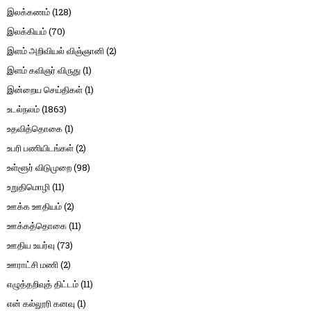
இலக்கணம்
(128)
இலக்கியம்
(70)
இளம் அறிவியல் விஞ்ஞானி
(2)
இளம் கவிஞர் விருது
(1)
இன்றைய செய்திகள்
(1)
உடல்நலம்
(1863)
உதவித்தொகை
(1)
உபரி பணியிடங்கள்
(2)
உள்ளூர் விடுமுறை
(98)
உறுதிமொழி
(11)
ஊக்க ஊதியம்
(2)
ஊக்கத்தொகை
(11)
ஊதிய உயர்வு
(73)
ஊராட்சி மணி
(2)
எழுத்தறிவுத் திட்டம்
(11)
என் கல்லூரி கனவு
(1)