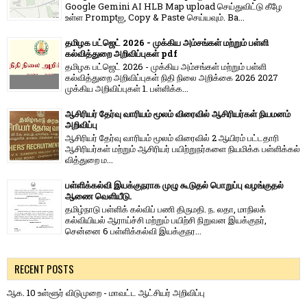
Google Gemini AI HLB Map upload செய்துவிட்டு கீழே
உள்ள Promptஐ, Copy & Paste செய்யவும். Ba...
தமிழக பட்ஜெட் 2026 - முக்கிய அம்சங்கள் மற்றும் பள்ளி
கல்வித்துறை அறிவிப்புகள் pdf
தமிழக பட்ஜெட் 2026 - முக்கிய அம்சங்கள் மற்றும் பள்ளி
கல்வித்துறை அறிவிப்புகள் நிதி நிலை அறிக்கை 2026 2027
முக்கிய அறிவிப்புகள் 1. பள்ளிக்க...
ஆசிரியர் தேர்வு வாரியம் மூலம் விரைவில் ஆசிரியர்கள் நியமனம்
அறிவிப்பு
ஆசிரியர் தேர்வு வாரி​யம் மூலம் விரை​வில் 2 ஆயிரம் பட்​ட​தாரி
ஆசிரியர்​கள் மற்​றும் ஆசிரியர் பயிற்றுநர்​களை நியமிக்க பள்​ளிக்​கல்​
வித்​துறை ம...
பள்ளிக்கல்வி இயக்குநராக முழு கூடுதல் பொறுப்பு வழங்குதல்
ஆணை வெளியீடு.
தமிழ்நாடு பள்ளிக் கல்விப் பணி திருமதி. ந. லதா, மாநிலக்
கல்வியியல் ஆராய்ச்சி மற்றும் பயிற்சி நிறுவன இயக்குநர்,
சென்னை 6 பள்ளிக்கல்வி இயக்குநர...
RECENT POSTS
ஆக. 10 உள்ளூர் விடுமுறை - மாவட்ட ஆட்சியர் அறிவிப்பு