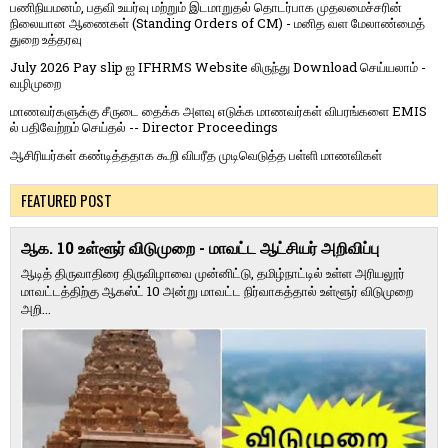
பணிநியமனம், பதவி உயர்வு மற்றும் இடமாறுதல் தொடர்பாக முதலமைச்சரின்
நிலையான ஆணைகள் (Standing Orders of CM) - மனித வள மேலாண்மைத்
துறை உத்தரவு
July 2026 Pay slip ஐ IFHRMS Website லிருந்து Download செய்யலாம் -
வழிமுறை
மாணவர்களுக்கு சீருடை தைக்க அளவு எடுக்க மாணவர்கள் விபரங்களை EMIS
ல் பதிவேற்றம் செய்தல் -- Director Proceedings
ஆசிரியர்கள் கண்டித்ததாக கூறி விபரீத முடிவெடுத்த பள்ளி மாணவிகள்
FEATURED POST
ஆக. 10 உள்ளூர் விடுமுறை - மாவட்ட ஆட்சியர் அறிவிப்பு
ஆடித் திருவாதிரை திருவிழாவை முன்னிட்டு, தமிழ்நாட்டில் உள்ள அரியலூர்
மாவட்டத்திற்கு ஆகஸ்ட் 10 அன்று மாவட்ட நிர்வாகத்தால் உள்ளூர் விடுமுறை
அறி...