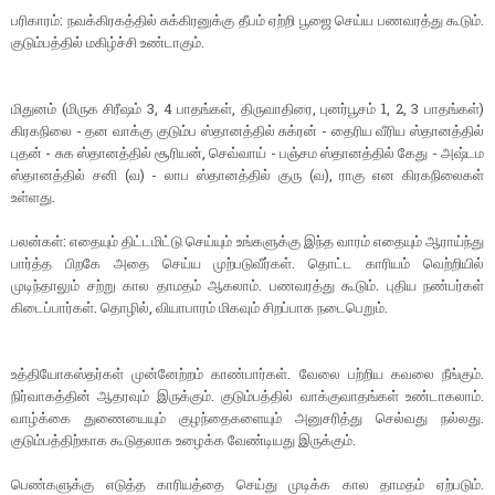
பரிகாரம்: நவக்கிரகத்தில் சுக்கிரனுக்கு தீபம் ஏற்றி பூஜை செய்ய பணவரத்து கூடும்.
குடும்பத்தில் மகிழ்ச்சி உண்டாகும்.
மிதுனம் (மிருக சிரீஷம் 3, 4 பாதங்கள், திருவாதிரை, புனர்பூசம் 1, 2, 3 பாதங்கள்)
கிரகநிலை - தன வாக்கு குடும்ப ஸ்தானத்தில் சுக்ரன் - தைரிய வீரிய ஸ்தானத்தில்
புதன் - சுக ஸ்தானத்தில் சூரியன், செவ்வாய் - பஞ்சம ஸ்தானத்தில் கேது - அஷ்டம
ஸ்தானத்தில் சனி (வ) - லாப ஸ்தானத்தில் குரு (வ), ராகு என கிரகநிலைகள்
உள்ளது.
பலன்கள்: எதையும் திட்டமிட்டு செய்யும் உங்களுக்கு இந்த வாரம் எதையும் ஆராய்ந்து
பார்த்த பிறகே அதை செய்ய முற்படுவீர்கள். தொட்ட காரியம் வெற்றியில்
முடிந்தாலும் சற்று கால தாமதம் ஆகலாம். பணவரத்து கூடும். புதிய நண்பர்கள்
கிடைப்பார்கள். தொழில், வியாபாரம் மிகவும் சிறப்பாக நடைபெறும்.
உத்தியோகஸ்தர்கள் முன்னேற்றம் காண்பார்கள். வேலை பற்றிய கவலை நீங்கும்.
நிர்வாகத்தின் ஆதரவும் இருக்கும். குடும்பத்தில் வாக்குவாதங்கள் உண்டாகலாம்.
வாழ்க்கை துணையையும் குழந்தைகளையும் அனுசரித்து செல்வது நல்லது.
குடும்பத்திற்காக கூடுதலாக உழைக்க வேண்டியது இருக்கும்.
பெண்களுக்கு எடுத்த காரியத்தை செய்து முடிக்க கால தாமதம் ஏற்படும்.