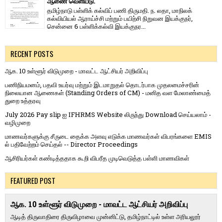
ஆணை வெளியீடு.
தமிழ்நாடு பள்ளிக் கல்விப் பணி திருமதி. ந. லதா, மாநிலக்
கல்வியியல் ஆராய்ச்சி மற்றும் பயிற்சி நிறுவன இயக்குநர்,
சென்னை 6 பள்ளிக்கல்வி இயக்குநர...
RECENT POSTS
ஆக. 10 உள்ளூர் விடுமுறை - மாவட்ட ஆட்சியர் அறிவிப்பு
பணிநியமனம், பதவி உயர்வு மற்றும் இடமாறுதல் தொடர்பாக முதலமைச்சரின்
நிலையான ஆணைகள் (Standing Orders of CM) - மனித வள மேலாண்மைத்
துறை உத்தரவு
July 2026 Pay slip ஐ IFHRMS Website லிருந்து Download செய்யலாம் -
வழிமுறை
மாணவர்களுக்கு சீருடை தைக்க அளவு எடுக்க மாணவர்கள் விபரங்களை EMIS
ல் பதிவேற்றம் செய்தல் -- Director Proceedings
ஆசிரியர்கள் கண்டித்ததாக கூறி விபரீத முடிவெடுத்த பள்ளி மாணவிகள்
FEATURED POST
ஆக. 10 உள்ளூர் விடுமுறை - மாவட்ட ஆட்சியர் அறிவிப்பு
ஆடித் திருவாதிரை திருவிழாவை முன்னிட்டு, தமிழ்நாட்டில் உள்ள அரியலூர்