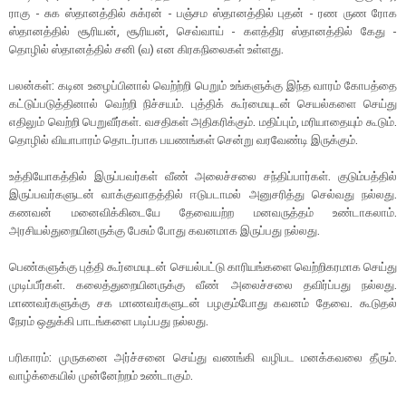
ராகு - சுக ஸ்தானத்தில் சுக்ரன் - பஞ்சம ஸ்தானத்தில் புதன் - ரண ருண ரோக
ஸ்தானத்தில் சூரியன், சூரியன், செவ்வாய் - களத்திர ஸ்தானத்தில் கேது -
தொழில் ஸ்தானத்தில் சனி (வ) என கிரகநிலைகள் உள்ளது.
பலன்கள்: கடின உழைப்பினால் வெற்ற்றி பெறும் உங்களுக்கு இந்த வாரம் கோபத்தை
கட்டுப்படுத்தினால் வெற்றி நிச்சயம். புத்திக் கூர்மையுடன் செயல்களை செய்து
எதிலும் வெற்றி பெறுவீர்கள். வசதிகள் அதிகரிக்கும். மதிப்பும், மரியாதையும் கூடும்.
தொழில் வியாபாரம் தொடர்பாக பயணங்கள் சென்று வரவேண்டி இருக்கும்.
உத்தியோகத்தில் இருப்பவர்கள் வீண் அலைச்சலை சந்திப்பார்கள். குடும்பத்தில்
இருப்பவர்களுடன் வாக்குவாதத்தில் ஈடுபடாமல் அனுசரித்து செல்வது நல்லது.
கணவன் மனைவிக்கிடையே தேவையற்ற மனவருத்தம் உண்டாகலாம்.
அரசியல்துறையினருக்கு பேசும் போது கவனமாக இருப்பது நல்லது.
பெண்களுக்கு புத்தி கூர்மையுடன் செயல்பட்டு காரியங்களை வெற்றிகரமாக செய்து
முடிப்பீர்கள். கலைத்துறையினருக்கு வீண் அலைச்சலை தவிர்ப்பது நல்லது.
மாணவர்களுக்கு சக மாணவர்களுடன் பழகும்போது கவனம் தேவை. கூடுதல்
நேரம் ஒதுக்கி பாடங்களை படிப்பது நல்லது.
பரிகாரம்: முருகனை அர்ச்சனை செய்து வணங்கி வழிபட மனக்கவலை தீரும்.
வாழ்க்கையில் முன்னேற்றம் உண்டாகும்.