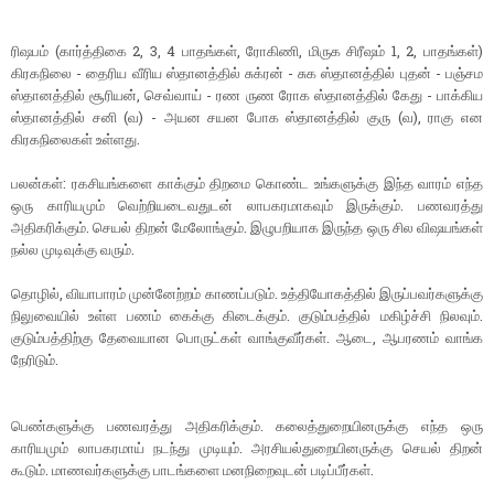
ரிஷபம் (கார்த்திகை 2, 3, 4 பாதங்கள், ரோகிணி, மிருக சிரீஷம் 1, 2, பாதங்கள்)
கிரகநிலை - தைரிய வீரிய ஸ்தானத்தில் சுக்ரன் - சுக ஸ்தானத்தில் புதன் - பஞ்சம
ஸ்தானத்தில் சூரியன், செவ்வாய் - ரண ருண ரோக ஸ்தானத்தில் கேது - பாக்கிய
ஸ்தானத்தில் சனி (வ) - அயன சயன போக ஸ்தானத்தில் குரு (வ), ராகு என
கிரகநிலைகள் உள்ளது.
பலன்கள்: ரகசியங்களை காக்கும் திறமை கொண்ட உங்களுக்கு இந்த வாரம் எந்த
ஒரு காரியமும் வெற்றியடைவதுடன் லாபகரமாகவும் இருக்கும். பணவரத்து
அதிகரிக்கும். செயல் திறன் மேலோங்கும். இழுபறியாக இருந்த ஒரு சில விஷயங்கள்
நல்ல முடிவுக்கு வரும்.
தொழில், வியாபாரம் முன்னேற்றம் காணப்படும். உத்தியோகத்தில் இருப்பவர்களுக்கு
நிலுவையில் உள்ள பணம் கைக்கு கிடைக்கும். குடும்பத்தில் மகிழ்ச்சி நிலவும்.
குடும்பத்திற்கு தேவையான பொருட்கள் வாங்குவீர்கள். ஆடை, ஆபரணம் வாங்க
நேரிடும்.
பெண்களுக்கு பணவரத்து அதிகரிக்கும். கலைத்துறையினருக்கு எந்த ஒரு
காரியமும் லாபகரமாய் நடந்து முடியும். அரசியல்துறையினருக்கு செயல் திறன்
கூடும். மாணவர்களுக்கு பாடங்களை மனநிறைவுடன் படிப்பீர்கள்.