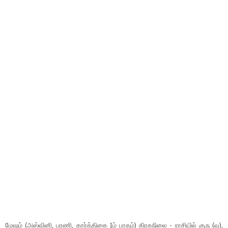
மேஷம் (அஸ்வினி, பரணி, கார்த்திகை 1ம் பாதம்) கிரகநிலை - ராசியில் குரு (வ),