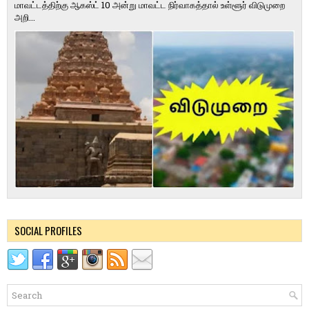
மாவட்டத்திற்கு ஆகஸ்ட் 10 அன்று மாவட்ட நிர்வாகத்தால் உள்ளூர் விடுமுறை
அறி...
SOCIAL PROFILES