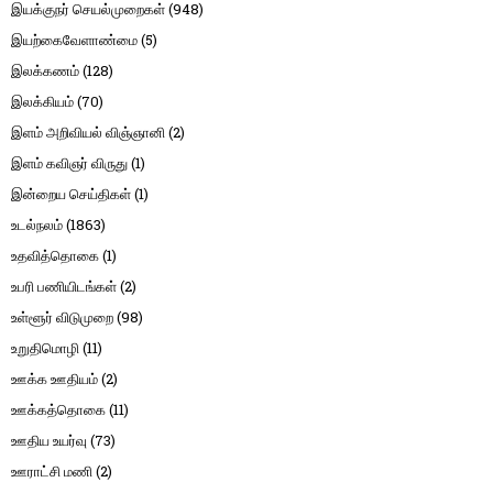
இயக்குநர் செயல்முறைகள்
(948)
இயற்கைவேளாண்மை
(5)
இலக்கணம்
(128)
இலக்கியம்
(70)
இளம் அறிவியல் விஞ்ஞானி
(2)
இளம் கவிஞர் விருது
(1)
இன்றைய செய்திகள்
(1)
உடல்நலம்
(1863)
உதவித்தொகை
(1)
உபரி பணியிடங்கள்
(2)
உள்ளூர் விடுமுறை
(98)
உறுதிமொழி
(11)
ஊக்க ஊதியம்
(2)
ஊக்கத்தொகை
(11)
ஊதிய உயர்வு
(73)
ஊராட்சி மணி
(2)