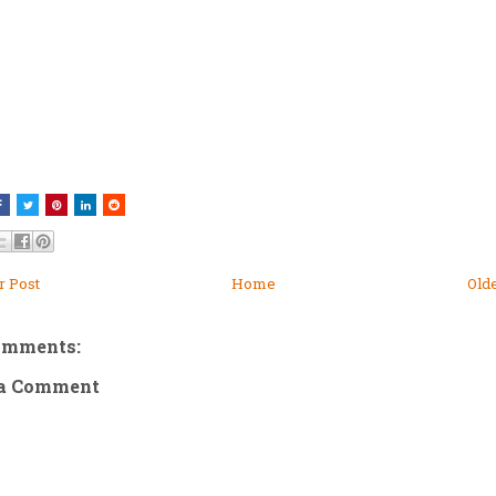
 Post
Home
Old
omments:
 a Comment