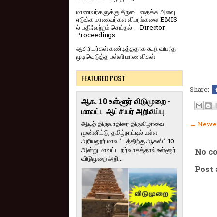
மாணவர்களுக்கு சீருடை தைக்க அளவு
எடுக்க மாணவர்கள் விபரங்களை EMIS
ல் பதிவேற்றம் செய்தல் -- Director
Proceedings
ஆசிரியர்கள் கண்டித்ததாக கூறி விபரீத
முடிவெடுத்த பள்ளி மாணவிகள்
FEATURED POST
Share:
ஆக. 10 உள்ளூர் விடுமுறை -
மாவட்ட ஆட்சியர் அறிவிப்பு
ஆடித் திருவாதிரை திருவிழாவை
← Newer
முன்னிட்டு, தமிழ்நாட்டில் உள்ள
அரியலூர் மாவட்டத்திற்கு ஆகஸ்ட் 10
அன்று மாவட்ட நிர்வாகத்தால் உள்ளூர்
No c
விடுமுறை அறி...
Post