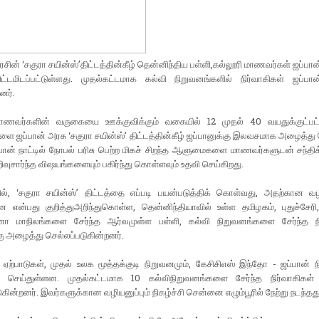
ரசின் ‘சகுரா சயின்ஸ்’திட்டத்தின்கீழ் தென்னிந்திய பள்ளி,கல்லூரி மாணவர்கள் ஜப்ப
ட்டமிடப்பட்டுள்ளது. முதல்கட்டமாக கல்வி நிறுவனங்களில் நிர்வாகிகள் ஜப்ப
னர்.
ாணவர்களின் வருகையை ஊக்குவிக்கும் வகையில் 12 முதல் 40 வயதுக்குட்பட
 ஜப்பான் அரசு ‘சகுரா சயின்ஸ்’ திட்டத்தின்கீழ் ஜப்பானுக்கு இலவசமாக அழைத்து 
பான் நாட்டில் நோபல் பரிசு பெற்ற மிகச் சிறந்த ஆளுமைகளை மாணவர்களுடன் சந்திக
ிவுசார்ந்த விஷயங்களையும் பகிர்ந்து கொள்ளவும் உதவி செய்கிறது.
ில், ‘சகுரா சயின்ஸ்’ திட்டத்தை எப்படி பயன்படுத்திக் கொள்வது, அதற்கான வ
 என்பது குறித்துஅறிந்துகொள்ள, தென்னிந்தியாவில் உள்ள தமிழகம், புதுச்சேரி,
ா மாநிலங்களை சேர்ந்த ஆர்வமுள்ள பள்ளி, கல்வி நிறுவனங்களை சேர்ந்த நி
கு அழைத்து செல்லப்படுகின்றனர்.
ற்பாடுகள், முதல் உலக மூத்தக்குடி நிறுவனமும், கேசிசிஎஸ் இந்தோ - ஜப்பான் ந
செய்துள்ளன. முதல்கட்டமாக 10 கல்விநிறுவனங்களை சேர்ந்த நிர்வாகிகள்
ுகின்றனர். இவர்களுக்கான வழியனுப்பும் நிகழ்ச்சி சென்னை எழும்பூரில் நேற்று நடந்தது