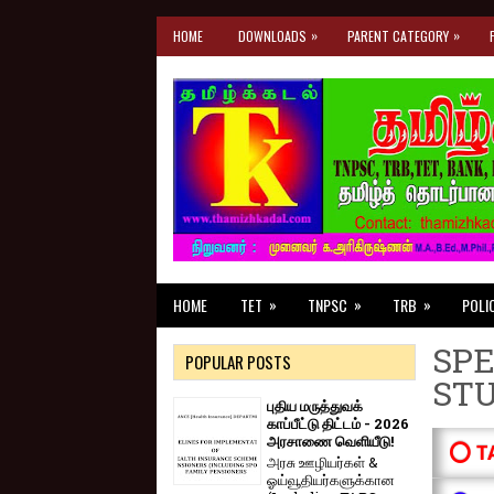
»
»
HOME
DOWNLOADS
PARENT CATEGORY
»
»
»
HOME
TET
TNPSC
TRB
POLI
SPE
POPULAR POSTS
ST
புதிய மருத்துவக்
காப்பீட்டு திட்டம் - 2026
அரசாணை வெளியீடு!
⭕ T
அரசு ஊழியர்கள் &
ஓய்வூதியர்களுக்கான