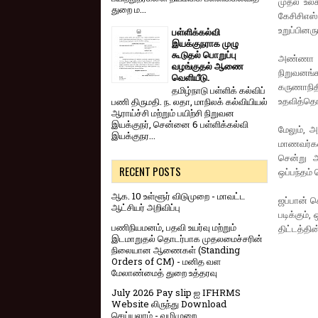
முதல் உலக
துறை ம...
கேசிசிஎஸ
உறுப்பினர
பள்ளிக்கல்வி
இயக்குநராக முழு
கூடுதல் பொறுப்பு
அண்ணா பல
வழங்குதல் ஆணை
நிறுவனங்க
வெளியீடு.
கருணாநிதி
தமிழ்நாடு பள்ளிக் கல்விப்
உதவித்தொக
பணி திருமதி. ந. லதா, மாநிலக் கல்வியியல்
ஆராய்ச்சி மற்றும் பயிற்சி நிறுவன
இயக்குநர், சென்னை 6 பள்ளிக்கல்வி
மேலும், அ
இயக்குநர...
மாணவர்கள
சென்று அங
RECENT POSTS
ஒப்பந்தம் 
ஆக. 10 உள்ளூர் விடுமுறை - மாவட்ட
ஜப்பான் ச
ஆட்சியர் அறிவிப்பு
படிக்கும்
பணிநியமனம், பதவி உயர்வு மற்றும்
திட்டத்தி
இடமாறுதல் தொடர்பாக முதலமைச்சரின்
நிலையான ஆணைகள் (Standing
Orders of CM) - மனித வள
மேலாண்மைத் துறை உத்தரவு
July 2026 Pay slip ஐ IFHRMS
Website லிருந்து Download
செய்யலாம் - வழிமுறை