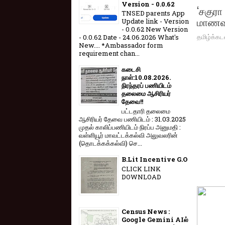
Version - 0.0.62
‘சகுரா
TNSED parents App
மாணவர
Update link - Version
- 0.0.62 New Version
தமிழ்க்கட
- 0.0.62 Date - 24.06.2026 What's
New.... *Ambassador form
requirement chan...
கடைசி
நாள்:10.08.2026.
நிரந்தரப் பணியிடம்
தலைமை ஆசிரியர்
தேவை!!
பட்டதாரி தலைமை
ஆசிரியர் தேவை பணியிடம் : 31.03.2025
முதல் காலிப்பணியிடம் நிரப்ப அனுமதி :
வள்ளியூர் மாவட்டக்கல்வி அலுவலரின்
(தொடக்கக்கல்வி) செ...
B.Lit Incentive G.O
CLICK LINK
DOWNLOAD
Census News :
Google Gemini AIல்