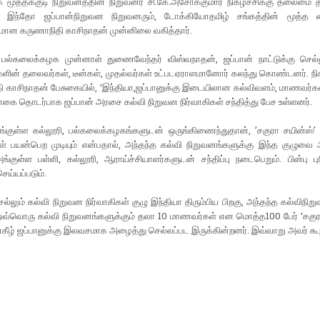
 மூத்தக்குடி நிறுவனத்தின் நிறுவனர் சி.கே.அசோக்குமார் நிகழ்ச்சிக்கு தலைமை த
் இந்தோ ஜப்பான்நிறுவன நிறுவனரும், டோக்கியோதமிழ் சங்கத்தின் மூத்த
ுமான கருணாநிதி காசிநாதன் முன்னிலை வகித்தார்.
்கலைக்கழக முன்னாள் துணைவேந்தர் விஸ்வநாதன், ஜப்பான் நாட்டுக்கு செல்ல
ளின் தலைவர்கள், டீன்கள், முதல்வர்கள் உட்படஏராளமானோர் கலந்து கொண்டனர். நிகழ
 காசிநாதன் பேசுகையில், ‘இந்தியா,ஜப்பானுக்கு இடையிலான கல்விவளம், மாணவர்கள
ை தொடர்பாக ஜப்பான் அரசை கல்வி நிறுவன நிர்வாகிகள் சந்தித்து பேச உள்ளனர்.
ங்குள்ள கல்லூரி, பல்கலைக்கழகங்களுடன் ஒருங்கிணைந்துதான், ’சகுரா சயின்ஸ்’ த
் பயன்பெற முடியும் என்பதால், அந்தந்த கல்வி நிறுவனங்களுக்கு இந்த குழுவை 
்குள்ள பள்ளி, கல்லூரி, ஆராய்ச்சியாளர்களுடன் சந்திப்பு நடைபெறும். பின்பு புர
செய்யப்படும்.
ெல்லும் கல்வி நிறுவன நிர்வாகிகள் குழு இந்தியா திரும்பிய பிறகு, அந்தந்த கல்விநிற
, ஒவ்வொரு கல்வி நிறுவனங்களுக்கும் தலா 10 மாணவர்கள் என மொத்த100 பேர் ‘சகுர
ன்கீழ் ஜப்பானுக்கு இலவசமாக அழைத்து செல்லப்பட இருக்கின்றனர். இவ்வாறு அவர் கூற