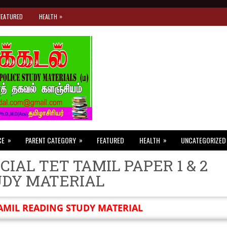
»
FEATURED
HEALTH
»
»
»
CE
PARENT CATEGORY
FEATURED
HEALTH
UNCATEGORIZED
CIAL TET TAMIL PAPER 1 & 2
UDY MATERIAL
AMIL READING STUDY MATERIAL