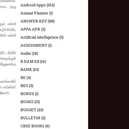
ாங்கினார்.
Android Apps
(162)
 மைய குழு
Annual Planner
(1)
ANSWER KEY
(88)
ும் கல்வி
APPA APK
(2)
்ச்சியில்,
ின் கல்வி
Artificial intelligence
(5)
ASSESSMENT
(1)
ிட்டத்தில்
Audio
(18)
அழைத்துச்
B.Ed M.Ed
(16)
ிந்துணர்வு
BANK
(10)
BE
(4)
ுவனங்களில்
BEO
(5)
ா சயின்ஸ்’
ினார்.
BONUS
(1)
BOOKS
(13)
BUDGET
(23)
BULLETIN
(2)
CBSE BOOKS
(6)