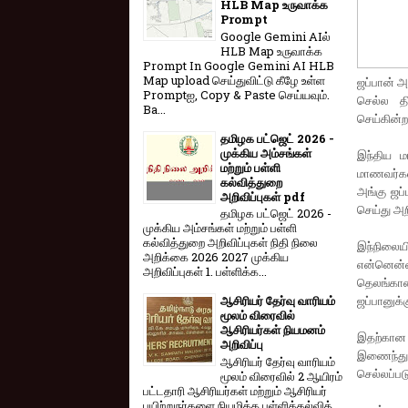
HLB Map உருவாக்க
Prompt
Google Gemini AIல்
HLB Map உருவாக்க
Prompt In Google Gemini AI HLB
Map upload செய்துவிட்டு கீழே உள்ள
ஜப்பான் அ
Promptஐ, Copy & Paste செய்யவும்.
செல்ல தி
Ba...
செய்கின்ற
தமிழக பட்ஜெட் 2026 -
முக்கிய அம்சங்கள்
இந்திய ம
மற்றும் பள்ளி
மாணவர்களை
கல்வித்துறை
அங்கு ஜப்
அறிவிப்புகள் pdf
செய்து அற
தமிழக பட்ஜெட் 2026 -
முக்கிய அம்சங்கள் மற்றும் பள்ளி
கல்வித்துறை அறிவிப்புகள் நிதி நிலை
இந்நிலைய
அறிக்கை 2026 2027 முக்கிய
என்னென்ன
அறிவிப்புகள் 1. பள்ளிக்க...
தெலங்கான
ஜப்பானுக்
ஆசிரியர் தேர்வு வாரியம்
மூலம் விரைவில்
ஆசிரியர்கள் நியமனம்
இதற்கான ஏ
அறிவிப்பு
இணைந்து 
ஆசிரியர் தேர்வு வாரி​யம்
செல்லப்பட
மூலம் விரை​வில் 2 ஆயிரம்
பட்​ட​தாரி ஆசிரியர்​கள் மற்​றும் ஆசிரியர்
பயிற்றுநர்​களை நியமிக்க பள்​ளிக்​கல்​வித்​