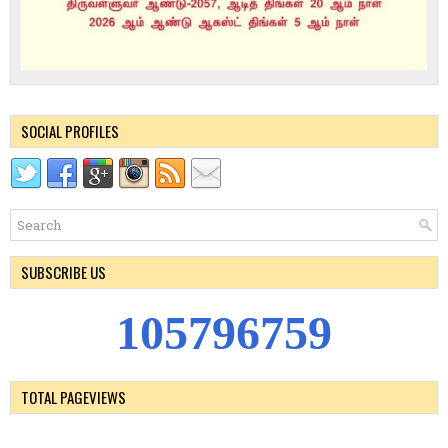
SOCIAL PROFILES
SUBSCRIBE US
1
0
5
7
9
6
7
5
9
TOTAL PAGEVIEWS