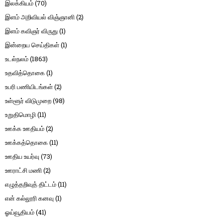
இலக்கியம்
(70)
இளம் அறிவியல் விஞ்ஞானி
(2)
இளம் கவிஞர் விருது
(1)
இன்றைய செய்திகள்
(1)
உடல்நலம்
(1863)
உதவித்தொகை
(1)
உபரி பணியிடங்கள்
(2)
உள்ளூர் விடுமுறை
(98)
உறுதிமொழி
(11)
ஊக்க ஊதியம்
(2)
ஊக்கத்தொகை
(11)
ஊதிய உயர்வு
(73)
ஊராட்சி மணி
(2)
எழுத்தறிவுத் திட்டம்
(11)
என் கல்லூரி கனவு
(1)
ஓய்வூதியம்
(41)