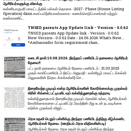
ஆசிரியர்களுக்கு விலக்கு
கன்னியாகுமரி மாவட்டத்தில் மக்கள் தொகை -2027- Phase (House Listing
Operation) dann களப்பயிற்சியாளர்களாக- கணக்கெடுப்பாளர்கள் மற்றும்
கண்காணிப்...
TNSED parents App Update link - Version - 0.0.62
TNSED parents App Update link - Version - 0.0.62
New Version - 0.0.62 Date - 24.06.2026 What's New....
*Ambassador form requirement chan...
கடைசி நாள்:10.08.2026. நிரந்தரப் பணியிடம் தலைமை ஆசிரியர்
தேவை!!
பட்டதாரி தலைமை ஆசிரியர் தேவை பணியிடம் : 31.03.2025
முதல் காலிப்பணியிடம் நிரப்ப அனுமதி : வள்ளியூர் மாவட்டக்கல்வி
அலுவலரின் (தொடக்கக்கல்வி) செ...
நிறைவேற்ற முடியும் என்ற ஆசிரியர்களின் கோரிக்கைக்கு முதல்வர்
கிரீன் சிக்னல்; பட்டியலிடவும் கல்வித்துறைக்கு உத்தரவு
கல்வித்துறையால் நிறைவேற்ற முடியும் அளவில் உள்ள, ஆசிரியர்கள்
கோரிக்கைகளை பட்டியலிட்டு அவற்றின் மீது உடன் நடவடிக்கை
எடுக்க முதல்வர் விஜய் ...
அரசு உதவி பெறும் பள்ளிக்கு நிரந்தர பணியிடத்திற்கு கீழ்க்கண்ட
ஆசிரியர்கள் தேவை. (ஊதியம் அரசு விதிகளின்படி)
ஆசிரியர்கள் தேவை அரசு உதவி பெறும் பள்ளிக்கு நிரந்தர