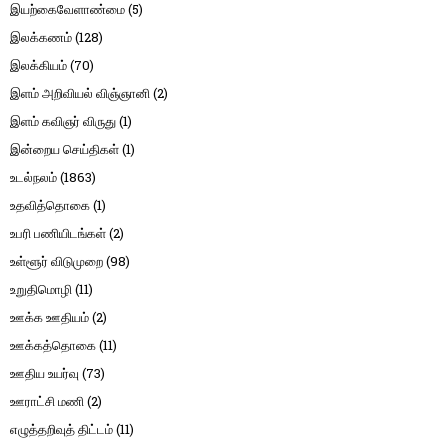
இயற்கைவேளாண்மை
(5)
இலக்கணம்
(128)
இலக்கியம்
(70)
இளம் அறிவியல் விஞ்ஞானி
(2)
இளம் கவிஞர் விருது
(1)
இன்றைய செய்திகள்
(1)
உடல்நலம்
(1863)
உதவித்தொகை
(1)
உபரி பணியிடங்கள்
(2)
உள்ளூர் விடுமுறை
(98)
உறுதிமொழி
(11)
ஊக்க ஊதியம்
(2)
ஊக்கத்தொகை
(11)
ஊதிய உயர்வு
(73)
ஊராட்சி மணி
(2)
எழுத்தறிவுத் திட்டம்
(11)