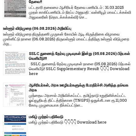
தேவை!!
பட்டதாரி தலைமை ஆசிரியர் தேவை பணியிடம் : 31.03.2025
முதல் காலிப்பணியிடம் நிரப்ப அனுமதி : வள்ளியூர் மாவட்டக்கல்வி
அலுவலரின் (தொடக்கக்கல்வி) செ...
உள்ளூர் விடுமுறை (06.08.2026) அறிவிப்பு
உள்ளூர் விடுமுறை திருத்தணி முருகன் கோயில் ஆடி கிருத்திகை விழாவை
முன்னிட்டு நாளை (06.08.2026) திருவள்ளூர் மாவட்டத்திற்கு உள்ளூர் விடுமுறை
அற...
SSLC துணைத் தேர்வு முடிவுகள் இன்று (05.08.2026) பிற்பகல்
வெளியீடு!!!
SSLC துணைத் தேர்வு முடிவுகள் நாளை (05.08.2026) பிற்பகல்
வெளியீடு! SSLC Supplementary Result 👇👇👇 Download
here
ஆசிரியர்கள், அரசு ஊழியர்களுக்கு பேரதிர்ச்சி அளித்த தவெக
அரசு
முந்தைய அரசால் அறிவிக்கப்பட்ட தமிழ்நாடு உறுதிளிக்கப்பட்ட
ஓய்வூதியத் திட்டத்திற்கான (TNGPS) ஒதுக்கீடான ரூ.11,000
கோடி முழுமையாக நீக்கப்பட்டுள...
மகிழ் முற்றம் பதிவேடு
மகிழ் முற்றம் பதிவேடு 👇👇👇👇 Download here