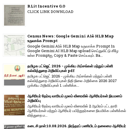
B.Lit Incentive G.O
CLICK LINK DOWNLOAD
Census News : Google Gemini AIல் HLB Map
உருவாக்க Prompt
Google Gemini AIல் HLB Map உருவாக்க Prompt In
Google Gemini AI HLB Map upload செய்துவிட்டு கீழே
உள்ள Promptஐ, Copy & Paste செய்யவும். Ba...
தமிழக பட்ஜெட் 2026 - முக்கிய அம்சங்கள் மற்றும் பள்ளி
கல்வித்துறை அறிவிப்புகள் pdf
தமிழக பட்ஜெட் 2026 - முக்கிய அம்சங்கள் மற்றும் பள்ளி
கல்வித்துறை அறிவிப்புகள் நிதி நிலை அறிக்கை 2026 2027
முக்கிய அறிவிப்புகள் 1. பள்ளிக்க...
ஆசிரியர் தேர்வு வாரியம் மூலம் விரைவில் ஆசிரியர்கள் நியமனம்
அறிவிப்பு
ஆசிரியர் தேர்வு வாரி​யம் மூலம் விரை​வில் 2 ஆயிரம் பட்​ட​தாரி
ஆசிரியர்​கள் மற்​றும் ஆசிரியர் பயிற்றுநர்​களை நியமிக்க பள்​ளிக்​கல்​
வித்​துறை ம...
கடைசி நாள்:10.08.2026. நிரந்தரப் பணியிடம் தலைமை ஆசிரியர்