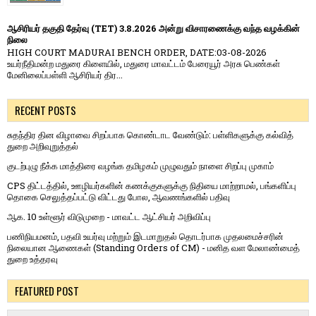
ஆசிரியர் தகுதி தேர்வு (TET) 3.8.2026 அன்று விசாரணைக்கு வந்த வழக்கின்
நிலை
HIGH COURT MADURAI BENCH ORDER, DATE:03-08-2026
உயர்நீதிமன்ற மதுரை கிளையில், மதுரை மாவட்டம் பேரையூர் அரசு பெண்கள்
மேனிலைப்பள்ளி ஆசிரியர் திர...
RECENT POSTS
சுதந்திர தின விழாவை சிறப்பாக கொண்டாட வேண்டும்: பள்ளிகளுக்கு கல்வித்
துறை அறிவுறுத்தல்
குடற்புழு நீக்க மாத்திரை வழங்க தமிழகம் முழுவதும் நாளை சிறப்பு முகாம்
CPS திட்டத்தில், ஊழியர்களின் கணக்குகளுக்கு நிதியை மாற்றாமல், பங்களிப்பு
தொகை செலுத்தப்பட்டு விட்டது போல, ஆவணங்களில் பதிவு
ஆக. 10 உள்ளூர் விடுமுறை - மாவட்ட ஆட்சியர் அறிவிப்பு
பணிநியமனம், பதவி உயர்வு மற்றும் இடமாறுதல் தொடர்பாக முதலமைச்சரின்
நிலையான ஆணைகள் (Standing Orders of CM) - மனித வள மேலாண்மைத்
துறை உத்தரவு
FEATURED POST