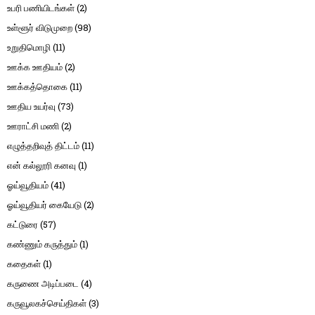
உபரி பணியிடங்கள்
(2)
உள்ளூர் விடுமுறை
(98)
உறுதிமொழி
(11)
ஊக்க ஊதியம்
(2)
ஊக்கத்தொகை
(11)
ஊதிய உயர்வு
(73)
ஊராட்சி மணி
(2)
எழுத்தறிவுத் திட்டம்
(11)
என் கல்லூரி கனவு
(1)
ஓய்வூதியம்
(41)
ஓய்வூதியர் கையேடு
(2)
கட்டுரை
(57)
கண்ணும் கருத்தும்
(1)
கதைகள்
(1)
கருணை அடிப்படை
(4)
கருவூலகச்செய்திகள்
(3)