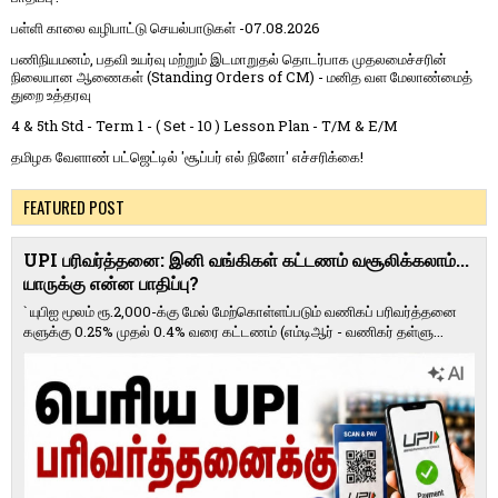
பள்ளி காலை வழிபாட்டு செயல்பாடுகள் -07.08.2026
பணிநியமனம், பதவி உயர்வு மற்றும் இடமாறுதல் தொடர்பாக முதலமைச்சரின்
நிலையான ஆணைகள் (Standing Orders of CM) - மனித வள மேலாண்மைத்
துறை உத்தரவு
4 & 5th Std - Term 1 - ( Set - 10 ) Lesson Plan - T/M & E/M
தமிழக வேளாண் பட்ஜெட்டில் 'சூப்பர் எல் நினோ' எச்சரிக்கை!
FEATURED POST
UPI பரிவர்த்தனை: இனி வங்கிகள் கட்டணம் வசூலிக்கலாம்...
யாருக்கு என்ன பாதிப்பு?
` யுபிஐ மூலம் ரூ.2,000-க்கு மேல் மேற்​கொள்​ளப்​படும் வணி​கப் பரிவர்த்​தனை​
களுக்கு 0.25% முதல் 0.4% வரை கட்​ட​ணம் (எம்​டிஆர் - வணி​கர் தள்​ளு...