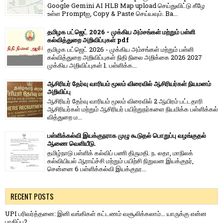
Google Gemini AI HLB Map upload செய்துவிட்டு கீழே
உள்ள Promptஐ, Copy & Paste செய்யவும். Ba...
தமிழக பட்ஜெட் 2026 - முக்கிய அம்சங்கள் மற்றும் பள்ளி
கல்வித்துறை அறிவிப்புகள் pdf
தமிழக பட்ஜெட் 2026 - முக்கிய அம்சங்கள் மற்றும் பள்ளி
கல்வித்துறை அறிவிப்புகள் நிதி நிலை அறிக்கை 2026 2027
முக்கிய அறிவிப்புகள் 1. பள்ளிக்க...
ஆசிரியர் தேர்வு வாரியம் மூலம் விரைவில் ஆசிரியர்கள் நியமனம்
அறிவிப்பு
ஆசிரியர் தேர்வு வாரி​யம் மூலம் விரை​வில் 2 ஆயிரம் பட்​ட​தாரி
ஆசிரியர்​கள் மற்​றும் ஆசிரியர் பயிற்றுநர்​களை நியமிக்க பள்​ளிக்​கல்​
வித்​துறை ம...
பள்ளிக்கல்வி இயக்குநராக முழு கூடுதல் பொறுப்பு வழங்குதல்
ஆணை வெளியீடு.
தமிழ்நாடு பள்ளிக் கல்விப் பணி திருமதி. ந. லதா, மாநிலக்
கல்வியியல் ஆராய்ச்சி மற்றும் பயிற்சி நிறுவன இயக்குநர்,
சென்னை 6 பள்ளிக்கல்வி இயக்குநர...
RECENT POSTS
UPI பரிவர்த்தனை: இனி வங்கிகள் கட்டணம் வசூலிக்கலாம்... யாருக்கு என்ன
பாதிப்பு?