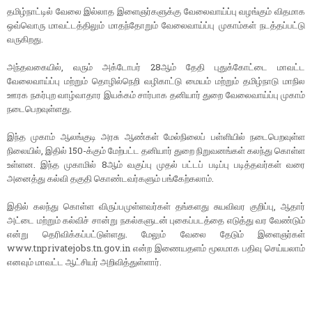
தமிழ்நாட்டில் வேலை இல்லாத இளைஞர்களுக்கு வேலைவாய்ப்பு வழங்கும் விதமாக
ஒவ்வொரு மாவட்டத்திலும் மாதந்தோறும் வேலைவாய்ப்பு முகாம்கள் நடத்தப்பட்டு
வருகிறது.
அந்தவகையில், வரும் அக்டோபர் 28ஆம் தேதி புதுக்கோட்டை மாவட்ட
வேலைவாய்ப்பு மற்றும் தொழில்நெறி வழிகாட்டு மையம் மற்றும் தமிழ்நாடு மாநில
ஊரக நகர்புற வாழ்வாதார இயக்கம் சார்பாக தனியார் துறை வேலைவாய்ப்பு முகாம்
நடைபெறவுள்ளது.
இந்த முகாம் ஆலங்குடி அரசு ஆண்கள் மேல்நிலைப் பள்ளியில் நடைபெறவுள்ள
நிலையில், இதில் 150-க்கும் மேற்பட்ட தனியார் துறை நிறுவனங்கள் கலந்து கொள்ள
உள்ளன. இந்த முகாமில் 8ஆம் வகுப்பு முதல் பட்டப் படிப்பு படித்தவர்கள் வரை
அனைத்து கல்வி தகுதி கொண்டவர்களும் பங்கேற்கலாம்.
இதில் கலந்து கொள்ள விருப்பமுள்ளவர்கள் தங்களது சுயவிவர குறிப்பு, ஆதார்
அட்டை மற்றும் கல்விச் சான்று நகல்களுடன் புகைப்படத்தை எடுத்து வர வேண்டும்
என்று தெரிவிக்கப்பட்டுள்ளது. மேலும் வேலை தேடும் இளைஞர்கள்
www.tnprivatejobs.tn.gov.in என்ற இணையதளம் மூலமாக பதிவு செய்யலாம்
எனவும் மாவட்ட ஆட்சியர் அறிவித்துள்ளார்.