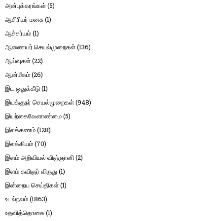
அன்புக்கரங்கள்
(5)
ஆசிரியர் மனசு
(1)
ஆச்சர்யம்
(1)
ஆணையர் செயல்முறைகள்
(136)
ஆய்வுகள்
(22)
ஆன்மீகம்
(26)
இட ஒதுக்கீடு
(1)
இயக்குநர் செயல்முறைகள்
(948)
இயற்கைவேளாண்மை
(5)
இலக்கணம்
(128)
இலக்கியம்
(70)
இளம் அறிவியல் விஞ்ஞானி
(2)
இளம் கவிஞர் விருது
(1)
இன்றைய செய்திகள்
(1)
உடல்நலம்
(1863)
உதவித்தொகை
(1)