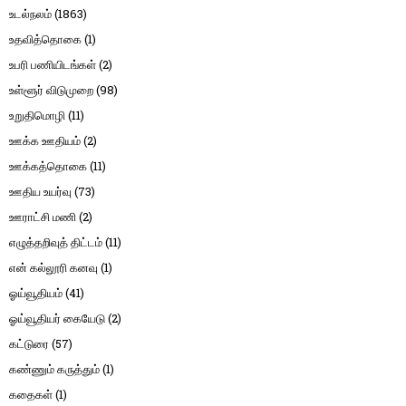
உடல்நலம்
(1863)
உதவித்தொகை
(1)
உபரி பணியிடங்கள்
(2)
உள்ளூர் விடுமுறை
(98)
உறுதிமொழி
(11)
ஊக்க ஊதியம்
(2)
ஊக்கத்தொகை
(11)
ஊதிய உயர்வு
(73)
ஊராட்சி மணி
(2)
எழுத்தறிவுத் திட்டம்
(11)
என் கல்லூரி கனவு
(1)
ஓய்வூதியம்
(41)
ஓய்வூதியர் கையேடு
(2)
கட்டுரை
(57)
கண்ணும் கருத்தும்
(1)
கதைகள்
(1)