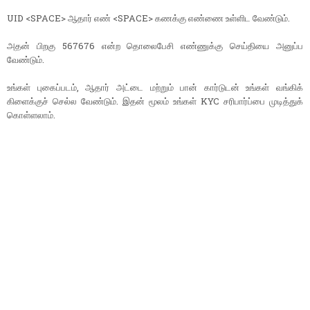
UID <SPACE> ஆதார் எண் <SPACE> கணக்கு எண்ணை உள்ளிட வேண்டும்.
அதன் பிறகு 567676 என்ற தொலைபேசி எண்ணுக்கு செய்தியை அனுப்ப
வேண்டும்.
உங்கள் புகைப்படம், ஆதார் அட்டை மற்றும் பான் கார்டுடன் உங்கள் வங்கிக்
கிளைக்குச் செல்ல வேண்டும். இதன் மூலம் உங்கள் KYC சரிபார்ப்பை முடித்துக்
கொள்ளலாம்.