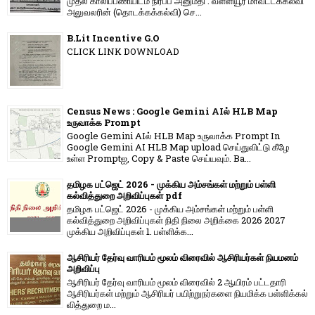
முதல் காலிப்பணியிடம் நிரப்ப அனுமதி : வள்ளியூர் மாவட்டக்கல்வி
அலுவலரின் (தொடக்கக்கல்வி) செ...
B.Lit Incentive G.O
CLICK LINK DOWNLOAD
Census News : Google Gemini AIல் HLB Map
உருவாக்க Prompt
Google Gemini AIல் HLB Map உருவாக்க Prompt In
Google Gemini AI HLB Map upload செய்துவிட்டு கீழே
உள்ள Promptஐ, Copy & Paste செய்யவும். Ba...
தமிழக பட்ஜெட் 2026 - முக்கிய அம்சங்கள் மற்றும் பள்ளி
கல்வித்துறை அறிவிப்புகள் pdf
தமிழக பட்ஜெட் 2026 - முக்கிய அம்சங்கள் மற்றும் பள்ளி
கல்வித்துறை அறிவிப்புகள் நிதி நிலை அறிக்கை 2026 2027
முக்கிய அறிவிப்புகள் 1. பள்ளிக்க...
ஆசிரியர் தேர்வு வாரியம் மூலம் விரைவில் ஆசிரியர்கள் நியமனம்
அறிவிப்பு
ஆசிரியர் தேர்வு வாரி​யம் மூலம் விரை​வில் 2 ஆயிரம் பட்​ட​தாரி
ஆசிரியர்​கள் மற்​றும் ஆசிரியர் பயிற்றுநர்​களை நியமிக்க பள்​ளிக்​கல்​
வித்​துறை ம...