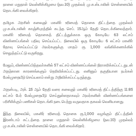
நாளை மறுநாள் வெள்ளிக்கிழமை (நவ.10) முதல்வர் மு.க.ஸ்டாலின் சென்னையில்
தொடங்கி வைக்கிறார்.
தமிழக அரசின் கலைஞா் மகளிா் உரிமைத் தொகை திட்டத்தை முதல்வா்
மு.க.ஸ்டாலின் காஞ்சிபுரத்தில் கடந்த செப். 15ஆம் தேதி தொடக்கிவைத்தார்.
மகளிா் உரிமைத் தொகைத் திட்டத்துக்காக ஒரு கோடியே 63 லட்சம்
விண்ணப்பங்கள் பதிவு செய்யப்பட்ட நிலையில் ஒரு கோடியே 6 லட்சம் மகளிா்
தோவு செய்யப்பட்டு அவர்களுக்கு மாதம் ரூ. 1,000 வங்கிக்கணக்கில்
செலுத்தப்பட்டு வருகிறது.
மேலும், விண்ணப்பித்தவா்களில் 57 லட்சம் விண்ணப்பங்கள் நிராகரிக்கப்பட்டதுடன்
அதற்கான காரணங்களும் தெரிவிக்கப்பட்டது. எனினும் தகுதியான நபர்கள்
மேல்முறையீடு செய்யலாம் என்று அறிவிக்கப்பட்டிருந்தது.
அதன்படி, அக். 25 ஆம் தேதி வரை கலைஞர் மகளிர் உரிமைத் திட்டத்திற்கு 11.85
லட்சம் பேர் மேல்முறையீடு செய்துள்ளதாகவும் அவர்களின் விண்ணப்பங்களை
பரிசீலிக்கும் பணிகள் தொடங்கி நடைபெற்று வருவதாக தகவல் வெளியானது.
இந்த நிலையில், மகளிர் உரிமைத் தொகை ரூ.1,000 வழங்கும் திட்டத்தின்
இரண்டாம் கட்டத்தை நாளை மறுநாள் வெள்ளிக்கிழமை (நவ.10) முதல்வர்
மு.க.ஸ்டாலின் சென்னையில் தொடங்கி வைக்கிறார்.