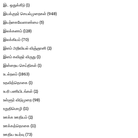
இட ஒதுக்கீடு
(1)
இயக்குநர் செயல்முறைகள்
(948)
இயற்கைவேளாண்மை
(5)
இலக்கணம்
(128)
இலக்கியம்
(70)
இளம் அறிவியல் விஞ்ஞானி
(2)
இளம் கவிஞர் விருது
(1)
இன்றைய செய்திகள்
(1)
உடல்நலம்
(1863)
உதவித்தொகை
(1)
உபரி பணியிடங்கள்
(2)
உள்ளூர் விடுமுறை
(98)
உறுதிமொழி
(11)
ஊக்க ஊதியம்
(2)
ஊக்கத்தொகை
(11)
ஊதிய உயர்வு
(73)