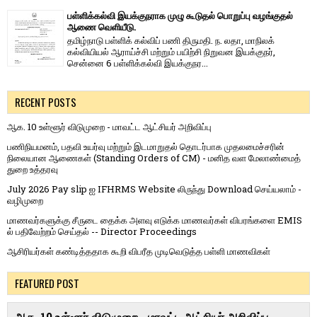
பள்ளிக்கல்வி இயக்குநராக முழு கூடுதல் பொறுப்பு வழங்குதல்
ஆணை வெளியீடு.
தமிழ்நாடு பள்ளிக் கல்விப் பணி திருமதி. ந. லதா, மாநிலக்
கல்வியியல் ஆராய்ச்சி மற்றும் பயிற்சி நிறுவன இயக்குநர்,
சென்னை 6 பள்ளிக்கல்வி இயக்குநர...
RECENT POSTS
ஆக. 10 உள்ளூர் விடுமுறை - மாவட்ட ஆட்சியர் அறிவிப்பு
பணிநியமனம், பதவி உயர்வு மற்றும் இடமாறுதல் தொடர்பாக முதலமைச்சரின்
நிலையான ஆணைகள் (Standing Orders of CM) - மனித வள மேலாண்மைத்
துறை உத்தரவு
July 2026 Pay slip ஐ IFHRMS Website லிருந்து Download செய்யலாம் -
வழிமுறை
மாணவர்களுக்கு சீருடை தைக்க அளவு எடுக்க மாணவர்கள் விபரங்களை EMIS
ல் பதிவேற்றம் செய்தல் -- Director Proceedings
ஆசிரியர்கள் கண்டித்ததாக கூறி விபரீத முடிவெடுத்த பள்ளி மாணவிகள்
FEATURED POST