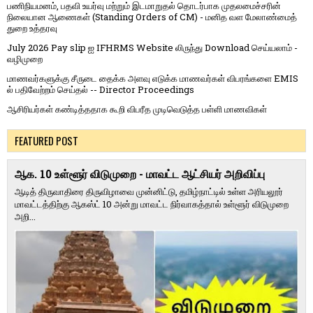
பணிநியமனம், பதவி உயர்வு மற்றும் இடமாறுதல் தொடர்பாக முதலமைச்சரின்
நிலையான ஆணைகள் (Standing Orders of CM) - மனித வள மேலாண்மைத்
துறை உத்தரவு
July 2026 Pay slip ஐ IFHRMS Website லிருந்து Download செய்யலாம் -
வழிமுறை
மாணவர்களுக்கு சீருடை தைக்க அளவு எடுக்க மாணவர்கள் விபரங்களை EMIS
ல் பதிவேற்றம் செய்தல் -- Director Proceedings
ஆசிரியர்கள் கண்டித்ததாக கூறி விபரீத முடிவெடுத்த பள்ளி மாணவிகள்
FEATURED POST
ஆக. 10 உள்ளூர் விடுமுறை - மாவட்ட ஆட்சியர் அறிவிப்பு
ஆடித் திருவாதிரை திருவிழாவை முன்னிட்டு, தமிழ்நாட்டில் உள்ள அரியலூர்
மாவட்டத்திற்கு ஆகஸ்ட் 10 அன்று மாவட்ட நிர்வாகத்தால் உள்ளூர் விடுமுறை
அறி...