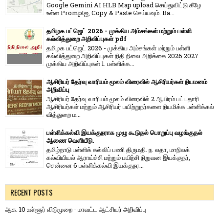
Google Gemini AI HLB Map upload செய்துவிட்டு கீழே
உள்ள Promptஐ, Copy & Paste செய்யவும். Ba...
தமிழக பட்ஜெட் 2026 - முக்கிய அம்சங்கள் மற்றும் பள்ளி
கல்வித்துறை அறிவிப்புகள் pdf
தமிழக பட்ஜெட் 2026 - முக்கிய அம்சங்கள் மற்றும் பள்ளி
கல்வித்துறை அறிவிப்புகள் நிதி நிலை அறிக்கை 2026 2027
முக்கிய அறிவிப்புகள் 1. பள்ளிக்க...
ஆசிரியர் தேர்வு வாரியம் மூலம் விரைவில் ஆசிரியர்கள் நியமனம்
அறிவிப்பு
ஆசிரியர் தேர்வு வாரி​யம் மூலம் விரை​வில் 2 ஆயிரம் பட்​ட​தாரி
ஆசிரியர்​கள் மற்​றும் ஆசிரியர் பயிற்றுநர்​களை நியமிக்க பள்​ளிக்​கல்​
வித்​துறை ம...
பள்ளிக்கல்வி இயக்குநராக முழு கூடுதல் பொறுப்பு வழங்குதல்
ஆணை வெளியீடு.
தமிழ்நாடு பள்ளிக் கல்விப் பணி திருமதி. ந. லதா, மாநிலக்
கல்வியியல் ஆராய்ச்சி மற்றும் பயிற்சி நிறுவன இயக்குநர்,
சென்னை 6 பள்ளிக்கல்வி இயக்குநர...
RECENT POSTS
ஆக. 10 உள்ளூர் விடுமுறை - மாவட்ட ஆட்சியர் அறிவிப்பு