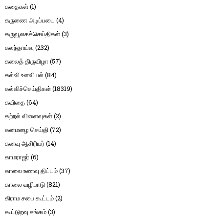
கதைகள்
(1)
கருணை அடிப்படை
(4)
கருவூலகச்செய்திகள்
(3)
கலந்தாய்வு
(232)
கலைத் திருவிழா
(57)
கல்வி உளவியல்
(84)
கல்விச்செய்திகள்
(18319)
கவிதை
(64)
கற்றல் விளைவுகள்
(2)
கனமழை செய்தி
(72)
கனவு ஆசிரியர்
(14)
காமராஜர்
(6)
காலை உணவு திட்டம்
(37)
காலை வழிபாடு
(821)
கிராம சபை கூட்டம்
(2)
கூட்டுறவு சங்கம்
(3)