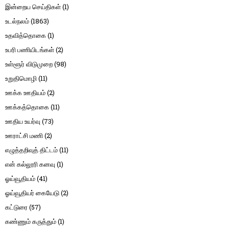
இன்றைய செய்திகள்
(1)
உடல்நலம்
(1863)
உதவித்தொகை
(1)
உபரி பணியிடங்கள்
(2)
உள்ளூர் விடுமுறை
(98)
உறுதிமொழி
(11)
ஊக்க ஊதியம்
(2)
ஊக்கத்தொகை
(11)
ஊதிய உயர்வு
(73)
ஊராட்சி மணி
(2)
எழுத்தறிவுத் திட்டம்
(11)
என் கல்லூரி கனவு
(1)
ஓய்வூதியம்
(41)
ஓய்வூதியர் கையேடு
(2)
கட்டுரை
(57)
கண்ணும் கருத்தும்
(1)