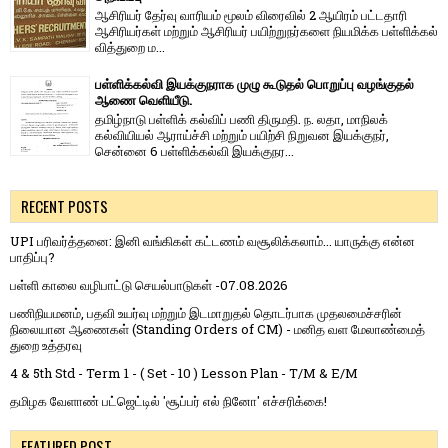
ஆசிரியர் தேர்வு வாரி​யம் மூலம் விரை​வில் 2 ஆயிரம் பட்​ட​தாரி
ஆசிரியர்​கள் மற்​றும் ஆசிரியர் பயிற்றுநர்​களை நியமிக்க பள்​ளிக்​கல்​
வித்​துறை ம...
பள்ளிக்கல்வி இயக்குநராக முழு கூடுதல் பொறுப்பு வழங்குதல்
ஆணை வெளியீடு.
தமிழ்நாடு பள்ளிக் கல்விப் பணி திருமதி. ந. லதா, மாநிலக்
கல்வியியல் ஆராய்ச்சி மற்றும் பயிற்சி நிறுவன இயக்குநர்,
சென்னை 6 பள்ளிக்கல்வி இயக்குநர...
RECENT POSTS
UPI பரிவர்த்தனை: இனி வங்கிகள் கட்டணம் வசூலிக்கலாம்... யாருக்கு என்ன
பாதிப்பு?
பள்ளி காலை வழிபாட்டு செயல்பாடுகள் -07.08.2026
பணிநியமனம், பதவி உயர்வு மற்றும் இடமாறுதல் தொடர்பாக முதலமைச்சரின்
நிலையான ஆணைகள் (Standing Orders of CM) - மனித வள மேலாண்மைத்
துறை உத்தரவு
4 & 5th Std - Term 1 - ( Set - 10 ) Lesson Plan - T/M & E/M
தமிழக வேளாண் பட்ஜெட்டில் 'சூப்பர் எல் நினோ' எச்சரிக்கை!
FEATURED POST