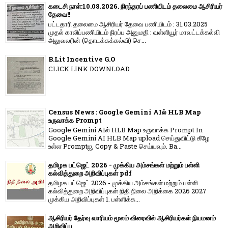
கடைசி நாள்:10.08.2026. நிரந்தரப் பணியிடம் தலைமை ஆசிரியர்
தேவை!!
பட்டதாரி தலைமை ஆசிரியர் தேவை பணியிடம் : 31.03.2025
முதல் காலிப்பணியிடம் நிரப்ப அனுமதி : வள்ளியூர் மாவட்டக்கல்வி
அலுவலரின் (தொடக்கக்கல்வி) செ...
B.Lit Incentive G.O
CLICK LINK DOWNLOAD
Census News : Google Gemini AIல் HLB Map
உருவாக்க Prompt
Google Gemini AIல் HLB Map உருவாக்க Prompt In
Google Gemini AI HLB Map upload செய்துவிட்டு கீழே
உள்ள Promptஐ, Copy & Paste செய்யவும். Ba...
தமிழக பட்ஜெட் 2026 - முக்கிய அம்சங்கள் மற்றும் பள்ளி
கல்வித்துறை அறிவிப்புகள் pdf
தமிழக பட்ஜெட் 2026 - முக்கிய அம்சங்கள் மற்றும் பள்ளி
கல்வித்துறை அறிவிப்புகள் நிதி நிலை அறிக்கை 2026 2027
முக்கிய அறிவிப்புகள் 1. பள்ளிக்க...
ஆசிரியர் தேர்வு வாரியம் மூலம் விரைவில் ஆசிரியர்கள் நியமனம்
அறிவிப்பு