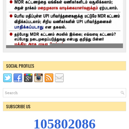
SOCIAL PROFILES
SUBSCRIBE US
1
0
5
8
0
2
0
8
6