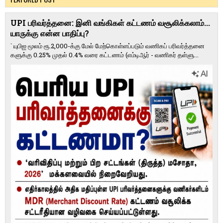
UPI பரிவர்த்தனை: இனி வங்கிகள் கட்டணம் வசூலிக்கலாம்...
யாருக்கு என்ன பாதிப்பு?
` யுபிஐ மூலம் ரூ.2,000-க்கு மேல் மேற்​கொள்​ளப்​படும் வணி​கப் பரிவர்த்​தனை​
களுக்கு 0.25% முதல் 0.4% வரை கட்​ட​ணம் (எம்​டிஆர் - வணி​கர் தள்​ளு...