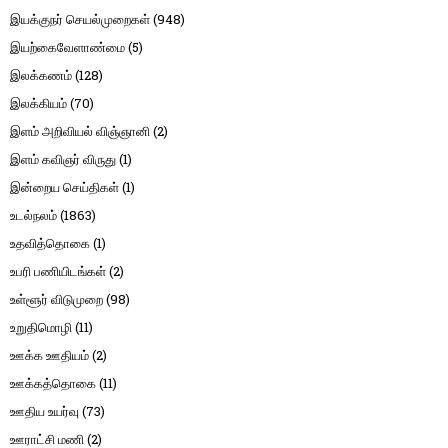
இயக்குநர் செயல்முறைகள்
(948)
இயற்கைவேளாண்மை
(5)
இலக்கணம்
(128)
இலக்கியம்
(70)
இளம் அறிவியல் விஞ்ஞானி
(2)
இளம் கவிஞர் விருது
(1)
இன்றைய செய்திகள்
(1)
உடல்நலம்
(1863)
உதவித்தொகை
(1)
உபரி பணியிடங்கள்
(2)
உள்ளூர் விடுமுறை
(98)
உறுதிமொழி
(11)
ஊக்க ஊதியம்
(2)
ஊக்கத்தொகை
(11)
ஊதிய உயர்வு
(73)
ஊராட்சி மணி
(2)