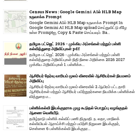
Census News : Google Gemini AIல் HLB Map
உருவாக்க Prompt
Google Gemini AIல் HLB Map உருவாக்க Prompt In
Google Gemini AI HLB Map upload செய்துவிட்டு கீழே
உள்ள Promptஐ, Copy & Paste செய்யவும். Ba...
தமிழக பட்ஜெட் 2026 - முக்கிய அம்சங்கள் மற்றும் பள்ளி
கல்வித்துறை அறிவிப்புகள் pdf
தமிழக பட்ஜெட் 2026 - முக்கிய அம்சங்கள் மற்றும் பள்ளி
கல்வித்துறை அறிவிப்புகள் நிதி நிலை அறிக்கை 2026 2027
முக்கிய அறிவிப்புகள் 1. பள்ளிக்க...
ஆசிரியர் தேர்வு வாரியம் மூலம் விரைவில் ஆசிரியர்கள் நியமனம்
அறிவிப்பு
ஆசிரியர் தேர்வு வாரி​யம் மூலம் விரை​வில் 2 ஆயிரம் பட்​ட​தாரி
ஆசிரியர்​கள் மற்​றும் ஆசிரியர் பயிற்றுநர்​களை நியமிக்க பள்​ளிக்​கல்​
வித்​துறை ம...
பள்ளிக்கல்வி இயக்குநராக முழு கூடுதல் பொறுப்பு வழங்குதல்
ஆணை வெளியீடு.
தமிழ்நாடு பள்ளிக் கல்விப் பணி திருமதி. ந. லதா, மாநிலக்
கல்வியியல் ஆராய்ச்சி மற்றும் பயிற்சி நிறுவன இயக்குநர்,
சென்னை 6 பள்ளிக்கல்வி இயக்குநர...