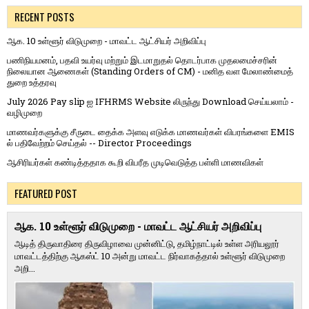
RECENT POSTS
ஆக. 10 உள்ளூர் விடுமுறை - மாவட்ட ஆட்சியர் அறிவிப்பு
பணிநியமனம், பதவி உயர்வு மற்றும் இடமாறுதல் தொடர்பாக முதலமைச்சரின்
நிலையான ஆணைகள் (Standing Orders of CM) - மனித வள மேலாண்மைத்
துறை உத்தரவு
July 2026 Pay slip ஐ IFHRMS Website லிருந்து Download செய்யலாம் -
வழிமுறை
மாணவர்களுக்கு சீருடை தைக்க அளவு எடுக்க மாணவர்கள் விபரங்களை EMIS
ல் பதிவேற்றம் செய்தல் -- Director Proceedings
ஆசிரியர்கள் கண்டித்ததாக கூறி விபரீத முடிவெடுத்த பள்ளி மாணவிகள்
FEATURED POST
ஆக. 10 உள்ளூர் விடுமுறை - மாவட்ட ஆட்சியர் அறிவிப்பு
ஆடித் திருவாதிரை திருவிழாவை முன்னிட்டு, தமிழ்நாட்டில் உள்ள அரியலூர்
மாவட்டத்திற்கு ஆகஸ்ட் 10 அன்று மாவட்ட நிர்வாகத்தால் உள்ளூர் விடுமுறை
அறி...