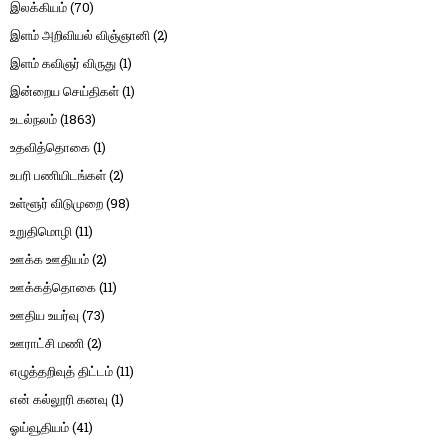
இலக்கியம்
(70)
இளம் அறிவியல் விஞ்ஞானி
(2)
இளம் கவிஞர் விருது
(1)
இன்றைய செய்திகள்
(1)
உடல்நலம்
(1863)
உதவித்தொகை
(1)
உபரி பணியிடங்கள்
(2)
உள்ளூர் விடுமுறை
(98)
உறுதிமொழி
(11)
ஊக்க ஊதியம்
(2)
ஊக்கத்தொகை
(11)
ஊதிய உயர்வு
(73)
ஊராட்சி மணி
(2)
எழுத்தறிவுத் திட்டம்
(11)
என் கல்லூரி கனவு
(1)
ஓய்வூதியம்
(41)