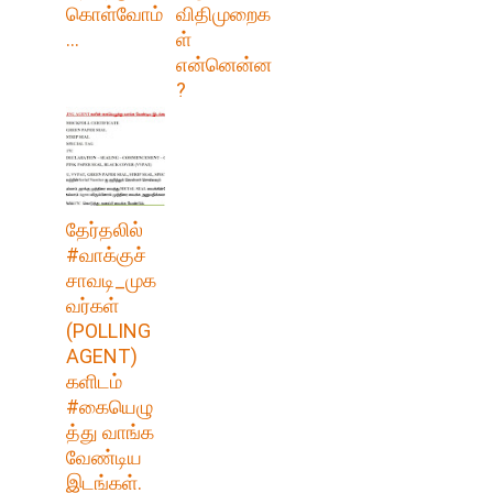
கொள்வோம்
விதிமுறைக
...
ள்
என்னென்ன
?
தேர்தலில்
#வாக்குச்
சாவடி_முக
வர்கள்
(POLLING
AGENT)
களிடம்
#கையெழு
த்து வாங்க
வேண்டிய
இடங்கள்.