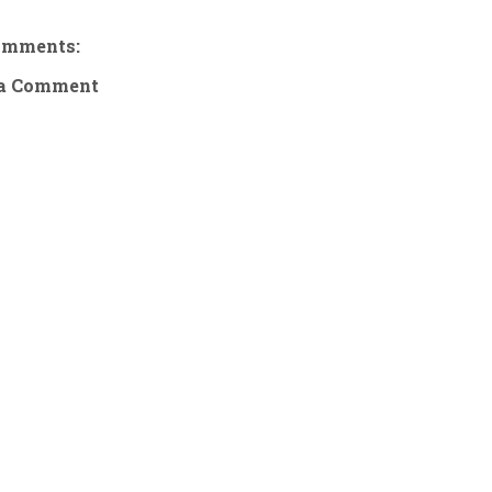
omments:
 a Comment