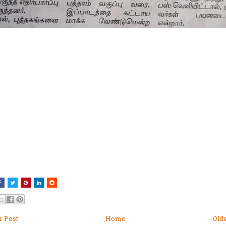
 Post
Home
Old