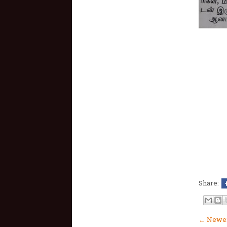
Share:
← Newer