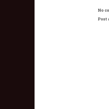
No c
Post