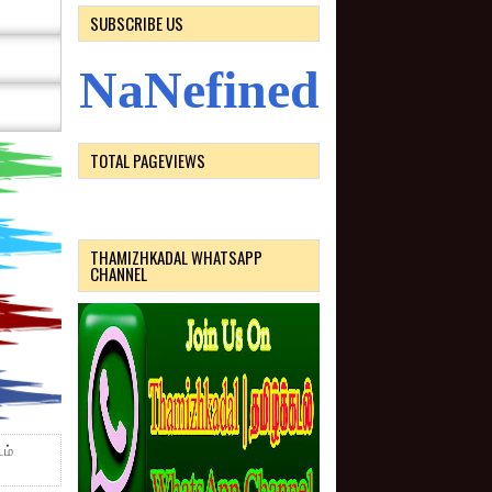
SUBSCRIBE US
N
a
N
e
f
i
n
e
d
TOTAL PAGEVIEWS
THAMIZHKADAL WHATSAPP
CHANNEL
ம்