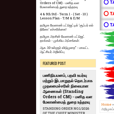
⭕ T
Orders of CM) - மனித வள
மேலாண்மைத் துறை உத்தரவு
⭕ T
4 & 5th Std - Term 1 - ( Set - 10 )
Lesson Plan - T/M & E/M
⭕ T
தமிழக வேளாண் பட்ஜெட்டில் 'சூப்பர் எல்
நினோ' எச்சரிக்கை!
தமிழக அரசின் வேளாண் பட்ஜெட்
தாக்கல் - முக்கிய அம்சங்கள்:
ஆக. 10 உள்ளூர் விடுமுறை" - மாவட்ட
ஆட்சியர் அறிவிப்பு
FEATURED POST
பணிநியமனம், பதவி உயர்வு
மற்றும் இடமாறுதல் தொடர்பாக
முதலமைச்சரின் நிலையான
ஆணைகள் (Standing
Orders of CM) - மனித வள
மேலாண்மைத் துறை உத்தரவு
Home
STANDING ORDER NO.1/2026
அறிமுகப்
OF THE CHIEF MINISTER,