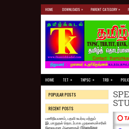
»
»
HOME
DOWNLOADS
PARENT CATEGORY
»
»
»
HOME
TET
TNPSC
TRB
POLI
SPE
POPULAR POSTS
ST
RECENT POSTS
⭕ T
பணிநியமனம், பதவி உயர்வு மற்றும்
இடமாறுதல் தொடர்பாக முதலமைச்சரின்
நிலையான ஆணைகள் (Standing