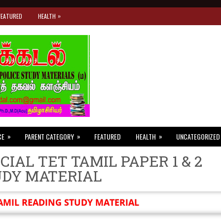
»
FEATURED
HEALTH
»
»
»
CE
PARENT CATEGORY
FEATURED
HEALTH
UNCATEGORIZED
CIAL TET TAMIL PAPER 1 & 2
UDY MATERIAL
AMIL READING STUDY MATERIAL