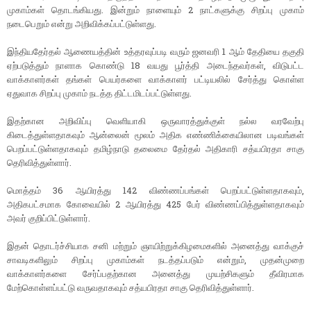
முகாம்கள் தொடங்கியது. இன்றும் நாளையும் 2 நாட்களுக்கு சிறப்பு முகாம்
நடைபெறும் என்று அறிவிக்கப்பட்டுள்ளது.
இந்தியதேர்தல் ஆணையத்தின் உத்தரவுப்படி வரும் ஜனவரி 1 ஆம் தேதியை தகுதி
ஏற்படுத்தும் நாளாக கொண்டு 18 வயது பூர்த்தி அடைந்தவர்கள், விடுபட்ட
வாக்காளர்கள் தங்கள் பெயர்களை வாக்காளர் பட்டியலில் சேர்த்து கொள்ள
ஏதுவாக சிறப்பு முகாம் நடத்த திட்டமிடப்பட்டுள்ளது.
இதற்கான அறிவிப்பு வெளியாகி ஒருவாரத்துக்குள் நல்ல வரவேற்பு
கிடைத்துள்ளதாகவும் ஆன்லைன் மூலம் அதிக எண்ணிக்கையிலான படிவங்கள்
பெறப்பட்டுள்ளதாகவும் தமிழ்நாடு தலைமை தேர்தல் அதிகாரி சத்யபிரதா சாகு
தெரிவித்துள்ளார்.
மொத்தம் 36 ஆயிரத்து 142 விண்ணப்பங்கள் பெறப்பட்டுள்ளதாகவும்,
அதிகபட்சமாக கோவையில் 2 ஆயிரத்து 425 பேர் விண்ணப்பித்துள்ளதாகவும்
அவர் குறிப்பிட்டுள்ளார்.
இதன் தொடர்ச்சியாக சனி மற்றும் ஞாயிற்றுக்கிழமைகளில் அனைத்து வாக்குச்
சாவடிகளிலும் சிறப்பு முகாம்கள் நடத்தப்படும் என்றும், முதன்முறை
வாக்காளர்களை சேர்ப்பதற்கான அனைத்து முயற்சிகளும் தீவிரமாக
மேற்கொள்ளப்பட்டு வருவதாகவும் சத்யபிரதா சாகு தெரிவித்துள்ளார்.