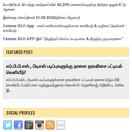
பொறியியல் 2ம் சுற்று கலந்தாய்வில் 40,299 மாணவர்களுக்கு நிரந்தர ஒதுக்கீட்டு
ஆணை
இன்றைய செய்திகள் 10.08.2026(திங்கட்கிழமை)
Census HLO App - களப்பணியாளர்களுக்கான கையேடு & வழிகாட்டுதல்கள் -
கையேடு
Census HLO APP-இல் "திருத்தம் செய்ய கூடியவை & திருத்த முடியாதவை"
FEATURED POST
எம்.பி.பி.எஸ்., பிடிஎஸ் படிப்புகளுக்கு நாளை தரவரிசை பட்டியல்
வெளியீடு!
எம்.பி.பி.எஸ்., பிடிஎஸ் படிப்புகளுக்கான தரவரிசை பட்டியல் நாளை (ஆக.10)
வெளியிடப்படும் என மருத்துவத்துறை அமைச்சர் அருண்ராஜ் அறிவிப்பு. அகில
இ...
SOCIAL PROFILES