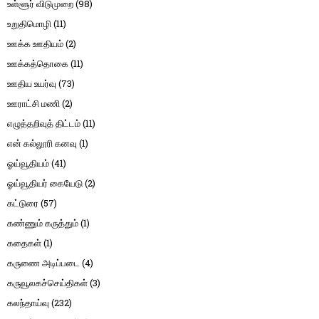
உள்ளூர் விடுமுறை
(98)
உறுதிமொழி
(11)
ஊக்க ஊதியம்
(2)
ஊக்கத்தொகை
(11)
ஊதிய உயர்வு
(73)
ஊராட்சி மணி
(2)
எழுத்தறிவுத் திட்டம்
(11)
என் கல்லூரி கனவு
(1)
ஓய்வூதியம்
(41)
ஓய்வூதியர் கையேடு
(2)
கட்டுரை
(57)
கண்ணும் கருத்தும்
(1)
கதைகள்
(1)
கருணை அடிப்படை
(4)
கருவூலகச்செய்திகள்
(3)
கலந்தாய்வு
(232)