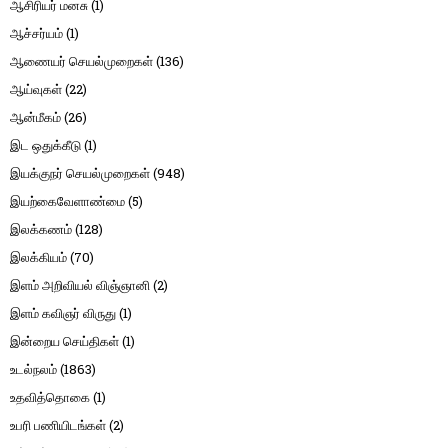
ஆசிரியர் மனசு
(1)
ஆச்சர்யம்
(1)
ஆணையர் செயல்முறைகள்
(136)
ஆய்வுகள்
(22)
ஆன்மீகம்
(26)
இட ஒதுக்கீடு
(1)
இயக்குநர் செயல்முறைகள்
(948)
இயற்கைவேளாண்மை
(5)
இலக்கணம்
(128)
இலக்கியம்
(70)
இளம் அறிவியல் விஞ்ஞானி
(2)
இளம் கவிஞர் விருது
(1)
இன்றைய செய்திகள்
(1)
உடல்நலம்
(1863)
உதவித்தொகை
(1)
உபரி பணியிடங்கள்
(2)