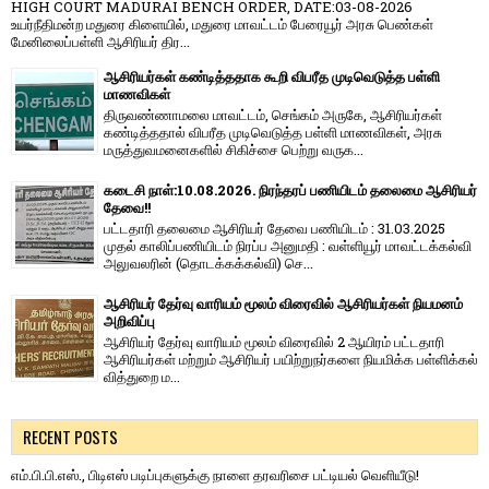
HIGH COURT MADURAI BENCH ORDER, DATE:03-08-2026
உயர்நீதிமன்ற மதுரை கிளையில், மதுரை மாவட்டம் பேரையூர் அரசு பெண்கள்
மேனிலைப்பள்ளி ஆசிரியர் திர...
ஆசிரியர்கள் கண்டித்ததாக கூறி விபரீத முடிவெடுத்த பள்ளி
மாணவிகள்
திருவண்ணாமலை மாவட்டம், செங்கம் அருகே, ஆசிரியர்கள்
கண்டித்ததால் விபரீத முடிவெடுத்த பள்ளி மாணவிகள், அரசு
மருத்துவமனைகளில் சிகிச்சை பெற்று வருக...
கடைசி நாள்:10.08.2026. நிரந்தரப் பணியிடம் தலைமை ஆசிரியர்
தேவை!!
பட்டதாரி தலைமை ஆசிரியர் தேவை பணியிடம் : 31.03.2025
முதல் காலிப்பணியிடம் நிரப்ப அனுமதி : வள்ளியூர் மாவட்டக்கல்வி
அலுவலரின் (தொடக்கக்கல்வி) செ...
ஆசிரியர் தேர்வு வாரியம் மூலம் விரைவில் ஆசிரியர்கள் நியமனம்
அறிவிப்பு
ஆசிரியர் தேர்வு வாரி​யம் மூலம் விரை​வில் 2 ஆயிரம் பட்​ட​தாரி
ஆசிரியர்​கள் மற்​றும் ஆசிரியர் பயிற்றுநர்​களை நியமிக்க பள்​ளிக்​கல்​
வித்​துறை ம...
RECENT POSTS
எம்.பி.பி.எஸ்., பிடிஎஸ் படிப்புகளுக்கு நாளை தரவரிசை பட்டியல் வெளியீடு!