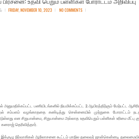
் பிரச்னை: உதவி பெறும் பள்ளிகள் போராட்டம் அறிவிப்பு
ல்
FRIDAY, NOVEMBER 10, 2023
NO COMMENTS
ல் அனுமதிக்கப்பட்ட பணியிடங்களில் நியமிக்கப்பட்ட 2 ஆயிரத்திற்கும் மேற்பட்ட ஆசிரி
ல் சம்பளம் வழங்காததை கண்டித்து சென்னையில் முற்றுகை போராட்டம் நடத
்டுள்ளது என சிறுபான்மை, சிறுபான்மை அல்லாத உதவிபெறும் பள்ளிகள் உரிமை மீட்பு க
கனராஜ் தெரிவித்தார்.
் இக்குழு நிர்வாகிகள் ஆலோசனை கூட்டம் மாநில தலைவர் ஜான்கென்னடி தலைமையில்