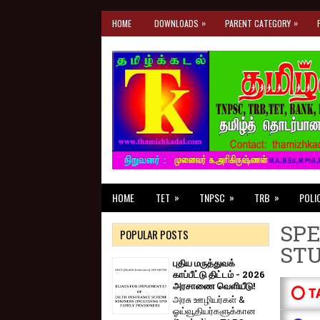
»
»
HOME
DOWNLOADS
PARENT CATEGORY
»
»
»
HOME
TET
TNPSC
TRB
POLI
SPE
POPULAR POSTS
ST
புதிய மருத்துவக்
காப்பீட்டு திட்டம் - 2026
அரசாணை வெளியீடு!
⭕ T
அரசு ஊழியர்கள் &
ஓய்வூதியர்களுக்கான