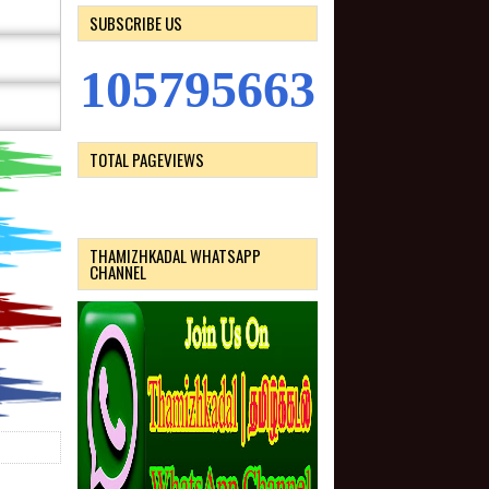
SUBSCRIBE US
1
0
5
7
9
5
6
6
3
TOTAL PAGEVIEWS
THAMIZHKADAL WHATSAPP
CHANNEL