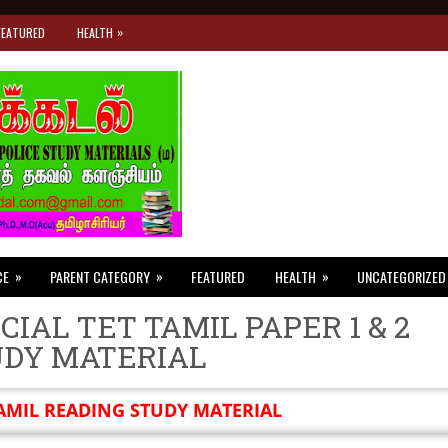
»
FEATURED
HEALTH
»
»
»
CE
PARENT CATEGORY
FEATURED
HEALTH
UNCATEGORIZED
CIAL TET TAMIL PAPER 1 & 2
UDY MATERIAL
AMIL READING STUDY MATERIAL