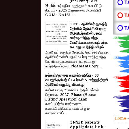
(Including TAPS
⭕ T
Holders) புதிய மருத்துவக் காப்பீட்டு
திட்டம் - 2026 அரசாணை வெளியீடு!
⭕ T
G.O.Ms.No.123 -...
TET - ஆசிரியர் தகுதித்
⭕ T
தேர்வில் தேர்ச்சி பெறாத
ஆசிரியர்களின் பதவி
உயர்வு சார்ந்த எந்த
கோரிக்கைகளையும் ஏற்க
கூடாது-உயர்நீதிமன்றம்
ஆசிரியர் தகுதித் தேர்வில் தேர்ச்சி பெறாத
ஆசிரியர்களின் பதவி உயர்வு சார்ந்த எந்த
கோரிக்கைகளையும் ஏற்க கூடாது-
உயர்நீதிமன்றம் Judgement Copy ...
மக்கள்தொகை கணக்கெடுப்பு - 55
வயதுக்கு மேற்பட்டவர்கள் & மாற்றுத்திறன்
ஆசிரியர்களுக்கு விலக்கு
கன்னியாகுமரி மாவட்டத்தில் மக்கள்
தொகை -2027- Phase (House
Listing Operation) dann
களப்பயிற்சியாளர்களாக-
கணக்கெடுப்பாளர்கள் மற்றும்
கண்காணிப்...
Home
TNSED parents
App Update link -