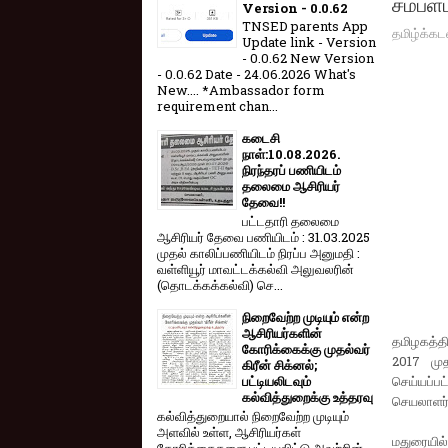
சம்பளப
Version - 0.0.62
TNSED parents App
தமிழ்க்கட
Update link - Version
- 0.0.62 New Version
- 0.0.62 Date - 24.06.2026 What's
New.... *Ambassador form
requirement chan...
கடைசி
நாள்:10.08.2026.
நிரந்தரப் பணியிடம்
தலைமை ஆசிரியர்
தேவை!!
பட்டதாரி தலைமை
ஆசிரியர் தேவை பணியிடம் : 31.03.2025
முதல் காலிப்பணியிடம் நிரப்ப அனுமதி :
வள்ளியூர் மாவட்டக்கல்வி அலுவலரின்
(தொடக்கக்கல்வி) செ...
நிறைவேற்ற முடியும் என்ற
ஆசிரியர்களின்
தமிழகத்தி
கோரிக்கைக்கு முதல்வர்
2017 முத
கிரீன் சிக்னல்;
செய்யப்பட
பட்டியலிடவும்
கல்வித்துறைக்கு உத்தரவு
செயலாளர் 
கல்வித்துறையால் நிறைவேற்ற முடியும்
அளவில் உள்ள, ஆசிரியர்கள்
மதுரையில
கோரிக்கைகளை பட்டியலிட்டு அவற்றின்