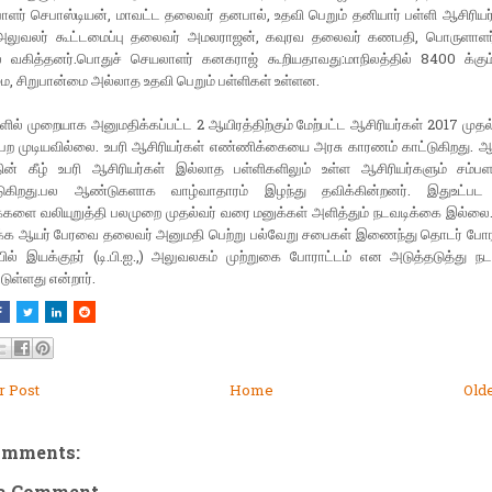
்பாளர் செபாஸ்டியன், மாவட்ட தலைவர் தனபால், உதவி பெறும் தனியார் பள்ளி ஆசிரியர்
லுவலர் கூட்டமைப்பு தலைவர் அமலராஜன், கவுரவ தலைவர் கணபதி, பொருளாளர
 வகித்தனர்.பொதுச் செயலாளர் கனகராஜ் கூறியதாவது:மாநிலத்தில் 8400 க்கும்
ை, சிறுபான்மை அல்லாத உதவி பெறும் பள்ளிகள் உள்ளன.
ளில் முறையாக அனுமதிக்கப்பட்ட 2 ஆயிரத்திற்கும் மேற்பட்ட ஆசிரியர்கள் 2017 மு
பெற முடியவில்லை. உபரி ஆசிரியர்கள் எண்ணிக்கையை அரசு காரணம் காட்டுகிறது. 
்தின் கீழ் உபரி ஆசிரியர்கள் இல்லாத பள்ளிகளிலும் உள்ள ஆசிரியர்களும் சம்ப
்படுகிறது.பல ஆண்டுகளாக வாழ்வாதாரம் இழந்து தவிக்கின்றனர். இதுஉட்ப
களை வலியுறுத்தி பலமுறை முதல்வர் வரை மனுக்கள் அளித்தும் நடவடிக்கை இல்லை. 
்க ஆயர் பேரவை தலைவர் அனுமதி பெற்று பல்வேறு சபைகள் இணைந்து தொடர் போரா
ல் இயக்குநர் (டி.பி.ஐ.,) அலுவலகம் முற்றுகை போராட்டம் என அடுத்தடுத்து நடத
டுள்ளது என்றார்.
 Post
Home
Old
omments:
 a Comment