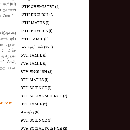
, ஆசிரியர்
12TH CHEMISTRY
(4)
் தயாளன்
12TH ENGLISH
(2)
 மேற்பட்ட
12TH MATHS
(1)
12TH PHYSICS
(1)
தல் இதுவரை
ஆனால் ஒரே
12TH TAMIL
(6)
ளம் வழங்க
6-9 வகுப்புகள்
(295)
ட 5 அம்ச
6TH TAMIL
(1)
தமிழ்நாடு
ட்டங்கள்,
7TH TAMIL
(1)
்த முடிவு
8TH ENGLISH
(3)
8TH MATHS
(1)
8TH SCIENCE
(1)
8TH SOCIAL SCIENCE
(2)
er Post →
8TH TAMIL
(2)
9 வகுப்பு
(8)
9TH SCIENCE
(1)
9TH SOCIAL SCIENCE
(2)