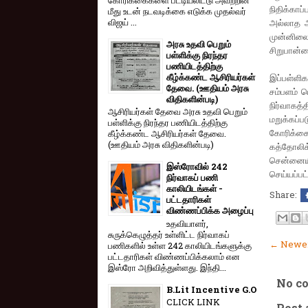
நிதிக்காப
மீது உடன் நடவடிக்கை எடுக்க முதல்வர்
விஜய் ...
அல்லாத அ
முன்னிலை
அரசு உதவி பெறும்
சிறுபான்ம
பள்ளிக்கு நிரந்தர
பணியிடத்திற்கு
கீழ்க்கண்ட ஆசிரியர்கள்
இப்பள்ளிக
தேவை. (ஊதியம் அரசு
சம்பளம் 
விதிகளின்படி)
நிர்வாகத
ஆசிரியர்கள் தேவை அரசு உதவி பெறும்
மறுக்கப
பள்ளிக்கு நிரந்தர பணியிடத்திற்கு
கோரிக்கை
கீழ்க்கண்ட ஆசிரியர்கள் தேவை.
(ஊதியம் அரசு விதிகளின்படி)
கத்தோலிக
சென்னையி
இஸ்ரோவில் 242
செய்யப்பட்
நிர்வாகப் பணி
காலியிடங்கள் -
Share:
பட்டதாரிகள்
விண்ணப்பிக்க அழைப்பு
உதவியாளர்,
சுருக்கெழுத்தர் உள்ளிட்ட நிர்வாகப்
← Newer
பணிகளில் உள்ள 242 காலியிடங்களுக்கு
பட்டதாரிகள் விண்ணப்பிக்கலாம் என
இஸ்ரோ அறிவித்துள்ளது. இந்தி...
No c
B.Lit Incentive G.O
CLICK LINK
Post