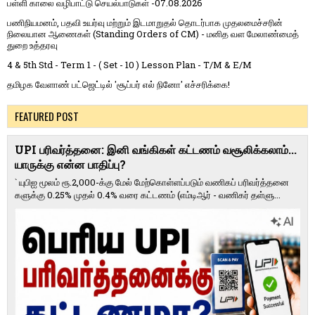
பள்ளி காலை வழிபாட்டு செயல்பாடுகள் -07.08.2026
பணிநியமனம், பதவி உயர்வு மற்றும் இடமாறுதல் தொடர்பாக முதலமைச்சரின்
நிலையான ஆணைகள் (Standing Orders of CM) - மனித வள மேலாண்மைத்
துறை உத்தரவு
4 & 5th Std - Term 1 - ( Set - 10 ) Lesson Plan - T/M & E/M
தமிழக வேளாண் பட்ஜெட்டில் 'சூப்பர் எல் நினோ' எச்சரிக்கை!
FEATURED POST
UPI பரிவர்த்தனை: இனி வங்கிகள் கட்டணம் வசூலிக்கலாம்...
யாருக்கு என்ன பாதிப்பு?
` யுபிஐ மூலம் ரூ.2,000-க்கு மேல் மேற்​கொள்​ளப்​படும் வணி​கப் பரிவர்த்​தனை​
களுக்கு 0.25% முதல் 0.4% வரை கட்​ட​ணம் (எம்​டிஆர் - வணி​கர் தள்​ளு...