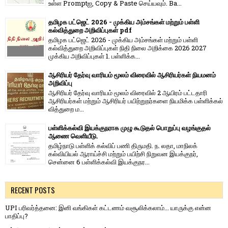
உள்ள Promptஐ, Copy & Paste செய்யவும். Ba...
தமிழக பட்ஜெட் 2026 - முக்கிய அம்சங்கள் மற்றும் பள்ளி
கல்வித்துறை அறிவிப்புகள் pdf
தமிழக பட்ஜெட் 2026 - முக்கிய அம்சங்கள் மற்றும் பள்ளி
கல்வித்துறை அறிவிப்புகள் நிதி நிலை அறிக்கை 2026 2027
முக்கிய அறிவிப்புகள் 1. பள்ளிக்க...
ஆசிரியர் தேர்வு வாரியம் மூலம் விரைவில் ஆசிரியர்கள் நியமனம்
அறிவிப்பு
ஆசிரியர் தேர்வு வாரி​யம் மூலம் விரை​வில் 2 ஆயிரம் பட்​ட​தாரி
ஆசிரியர்​கள் மற்​றும் ஆசிரியர் பயிற்றுநர்​களை நியமிக்க பள்​ளிக்​கல்​
வித்​துறை ம...
பள்ளிக்கல்வி இயக்குநராக முழு கூடுதல் பொறுப்பு வழங்குதல்
ஆணை வெளியீடு.
தமிழ்நாடு பள்ளிக் கல்விப் பணி திருமதி. ந. லதா, மாநிலக்
கல்வியியல் ஆராய்ச்சி மற்றும் பயிற்சி நிறுவன இயக்குநர்,
சென்னை 6 பள்ளிக்கல்வி இயக்குநர...
RECENT POSTS
UPI பரிவர்த்தனை: இனி வங்கிகள் கட்டணம் வசூலிக்கலாம்... யாருக்கு என்ன
பாதிப்பு?