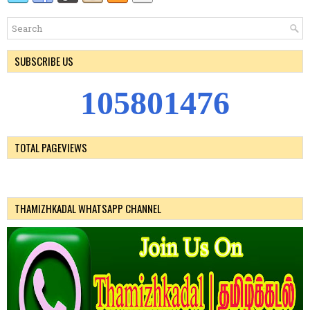
SUBSCRIBE US
1
0
5
8
0
1
4
7
6
TOTAL PAGEVIEWS
THAMIZHKADAL WHATSAPP CHANNEL