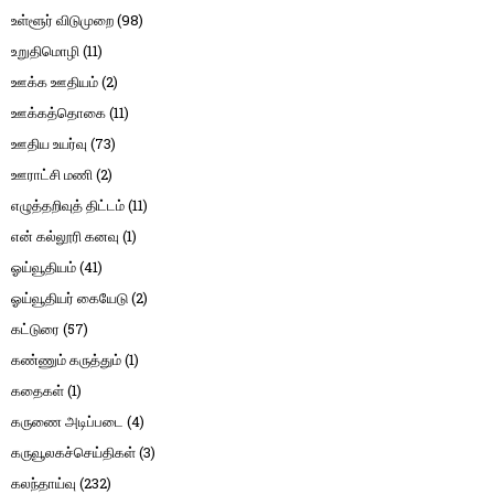
உள்ளூர் விடுமுறை
(98)
உறுதிமொழி
(11)
ஊக்க ஊதியம்
(2)
ஊக்கத்தொகை
(11)
ஊதிய உயர்வு
(73)
ஊராட்சி மணி
(2)
எழுத்தறிவுத் திட்டம்
(11)
என் கல்லூரி கனவு
(1)
ஓய்வூதியம்
(41)
ஓய்வூதியர் கையேடு
(2)
கட்டுரை
(57)
கண்ணும் கருத்தும்
(1)
கதைகள்
(1)
கருணை அடிப்படை
(4)
கருவூலகச்செய்திகள்
(3)
கலந்தாய்வு
(232)