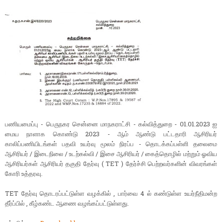
பணியமைப்பு - பெருநகர சென்னை மாநகராட்சி - கல்வித்துறை - 01.01.2023 ஐ
மைய நாளாக கொண்டு 2023 - ஆம் ஆண்டு பட்டதாரி ஆசிரியர்
காலிப்பணியிடங்கள் பதவி உயர்வு மூலம் நிரப்ப - தொடக்கப்பள்ளி தலைமை
ஆசிரியர் / இடைநிலை / உடற்கல்வி / இசை ஆசிரியர் / கைத்தொழில் மற்றும் ஓவிய
ஆசிரியர்கள் ஆசிரியர் தகுதி தேர்வு ( TET ) தேர்ச்சி பெற்றவர்களின் விவரங்கள்
கோரி உத்தரவு.
TET தேர்வு தொடரப்பட்டுள்ள வழக்கில் , பார்வை 4 ல் கண்டுள்ள உயர்நீதிமன்ற
தீர்ப்பில் , கீழ்கண்ட ஆணை வழங்கப்பட்டுள்ளது.