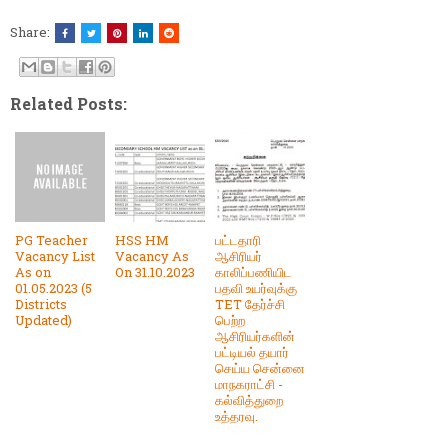
Share:
Related Posts:
PG Teacher
HSS HM
பட்டதாரி
Vacancy List
Vacancy As
ஆசிரியர்
As on
On 31.10.2023
காலிப்பணியிட
01.05.2023 (5
பதவி உயர்வுக்கு
Districts
TET தேர்ச்சி
Updated)
பெற்ற
ஆசிரியர்களின்
பட்டியல் தயார்
செய்ய சென்னை
மாநகராட்சி -
கல்வித்துறை
உத்தரவு.