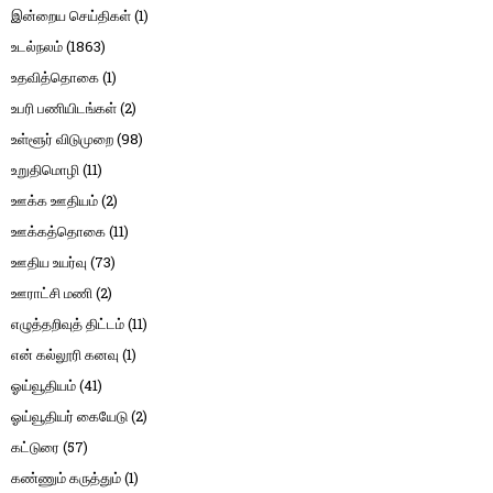
இன்றைய செய்திகள்
(1)
உடல்நலம்
(1863)
உதவித்தொகை
(1)
உபரி பணியிடங்கள்
(2)
உள்ளூர் விடுமுறை
(98)
உறுதிமொழி
(11)
ஊக்க ஊதியம்
(2)
ஊக்கத்தொகை
(11)
ஊதிய உயர்வு
(73)
ஊராட்சி மணி
(2)
எழுத்தறிவுத் திட்டம்
(11)
என் கல்லூரி கனவு
(1)
ஓய்வூதியம்
(41)
ஓய்வூதியர் கையேடு
(2)
கட்டுரை
(57)
கண்ணும் கருத்தும்
(1)