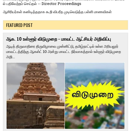
ல் பதிவேற்றம் செய்தல் -- Director Proceedings
ஆசிரியர்கள் கண்டித்ததாக கூறி விபரீத முடிவெடுத்த பள்ளி மாணவிகள்
FEATURED POST
ஆக. 10 உள்ளூர் விடுமுறை - மாவட்ட ஆட்சியர் அறிவிப்பு
ஆடித் திருவாதிரை திருவிழாவை முன்னிட்டு, தமிழ்நாட்டில் உள்ள அரியலூர்
மாவட்டத்திற்கு ஆகஸ்ட் 10 அன்று மாவட்ட நிர்வாகத்தால் உள்ளூர் விடுமுறை
அறி...