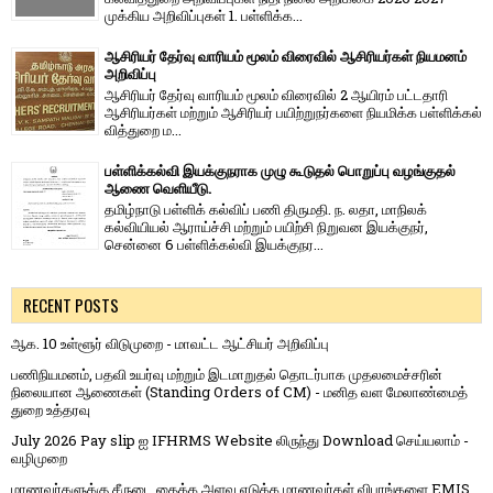
முக்கிய அறிவிப்புகள் 1. பள்ளிக்க...
ஆசிரியர் தேர்வு வாரியம் மூலம் விரைவில் ஆசிரியர்கள் நியமனம்
அறிவிப்பு
ஆசிரியர் தேர்வு வாரி​யம் மூலம் விரை​வில் 2 ஆயிரம் பட்​ட​தாரி
ஆசிரியர்​கள் மற்​றும் ஆசிரியர் பயிற்றுநர்​களை நியமிக்க பள்​ளிக்​கல்​
வித்​துறை ம...
பள்ளிக்கல்வி இயக்குநராக முழு கூடுதல் பொறுப்பு வழங்குதல்
ஆணை வெளியீடு.
தமிழ்நாடு பள்ளிக் கல்விப் பணி திருமதி. ந. லதா, மாநிலக்
கல்வியியல் ஆராய்ச்சி மற்றும் பயிற்சி நிறுவன இயக்குநர்,
சென்னை 6 பள்ளிக்கல்வி இயக்குநர...
RECENT POSTS
ஆக. 10 உள்ளூர் விடுமுறை - மாவட்ட ஆட்சியர் அறிவிப்பு
பணிநியமனம், பதவி உயர்வு மற்றும் இடமாறுதல் தொடர்பாக முதலமைச்சரின்
நிலையான ஆணைகள் (Standing Orders of CM) - மனித வள மேலாண்மைத்
துறை உத்தரவு
July 2026 Pay slip ஐ IFHRMS Website லிருந்து Download செய்யலாம் -
வழிமுறை
மாணவர்களுக்கு சீருடை தைக்க அளவு எடுக்க மாணவர்கள் விபரங்களை EMIS