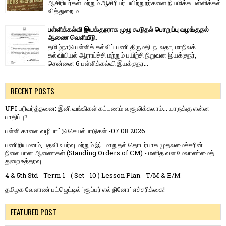
ஆசிரியர்​கள் மற்​றும் ஆசிரியர் பயிற்றுநர்​களை நியமிக்க பள்​ளிக்​கல்​
வித்​துறை ம...
பள்ளிக்கல்வி இயக்குநராக முழு கூடுதல் பொறுப்பு வழங்குதல்
ஆணை வெளியீடு.
தமிழ்நாடு பள்ளிக் கல்விப் பணி திருமதி. ந. லதா, மாநிலக்
கல்வியியல் ஆராய்ச்சி மற்றும் பயிற்சி நிறுவன இயக்குநர்,
சென்னை 6 பள்ளிக்கல்வி இயக்குநர...
RECENT POSTS
UPI பரிவர்த்தனை: இனி வங்கிகள் கட்டணம் வசூலிக்கலாம்... யாருக்கு என்ன
பாதிப்பு?
பள்ளி காலை வழிபாட்டு செயல்பாடுகள் -07.08.2026
பணிநியமனம், பதவி உயர்வு மற்றும் இடமாறுதல் தொடர்பாக முதலமைச்சரின்
நிலையான ஆணைகள் (Standing Orders of CM) - மனித வள மேலாண்மைத்
துறை உத்தரவு
4 & 5th Std - Term 1 - ( Set - 10 ) Lesson Plan - T/M & E/M
தமிழக வேளாண் பட்ஜெட்டில் 'சூப்பர் எல் நினோ' எச்சரிக்கை!
FEATURED POST