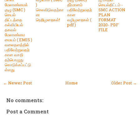
மேலாண்மைக்
)
தீர்மானம்
செயல்திட்டம் -
குழு (SMC )
செலவிடுவதற்கா
பதிவேற்றுவதற்
SMC ACTION
செயல்
ன
கான
PLAN
திட்டத்தை
நெறிமுறைகள்!
வழிமுறைகள் (
FORMAT
கல்வியியல்
pdf )
2020- PDF
தகவல்
FILE
மேலாண்மை
மையம் ( EMIS )
வலைதளத்தில்
பதிவேற்றுவதற்
கான வசதி
தற்பொழுது
கொடுக்கப்பட்டு
ள்ளது.
← Newer Post
Home
Older Post →
No comments:
Post a Comment