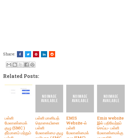
Share:
Related Posts:
பள்ளி
பள்ளி மானியத்
EMIS
Emis website
மேலாண்மைக்
தொகையினை
Website-ல்
இல் பதிவேற்றம்
குழு (SMC )
பள்ளி
பள்ளி
செய்ய- பள்ளி
தீர்மானம் மற்றும்
மேலாண்மை குழு
மேலாண்மைக்
மேலாண்மைக்கு
பள்ளி
வழியாக ( SMC
குழு (SMC)
ழு மாதிரி