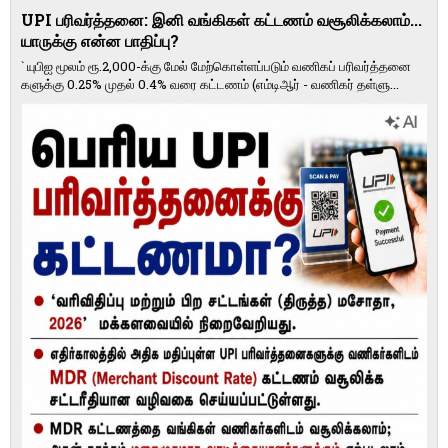
UPI பரிவர்த்தனை: இனி வங்கிகள் கட்டணம் வசூலிக்கலாம்...
யாருக்கு என்ன பாதிப்பு?
` யுபிஐ மூலம் ரூ.2,000-க்கு மேல் மேற்​கொள்​ளப்​படும் வணி​கப் பரிவர்த்​தனை​
களுக்கு 0.25% முதல் 0.4% வரை கட்​ட​ணம் (எம்​டிஆர் - வணி​கர் தள்​ளு...