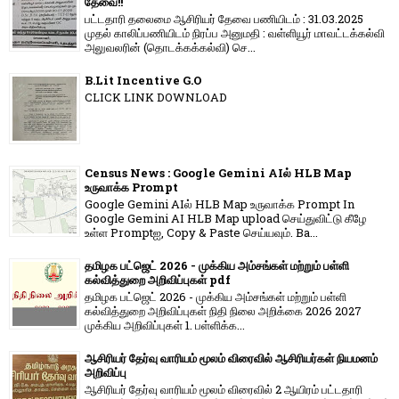
தேவை!!
பட்டதாரி தலைமை ஆசிரியர் தேவை பணியிடம் : 31.03.2025
முதல் காலிப்பணியிடம் நிரப்ப அனுமதி : வள்ளியூர் மாவட்டக்கல்வி
அலுவலரின் (தொடக்கக்கல்வி) செ...
B.Lit Incentive G.O
CLICK LINK DOWNLOAD
Census News : Google Gemini AIல் HLB Map
உருவாக்க Prompt
Google Gemini AIல் HLB Map உருவாக்க Prompt In
Google Gemini AI HLB Map upload செய்துவிட்டு கீழே
உள்ள Promptஐ, Copy & Paste செய்யவும். Ba...
தமிழக பட்ஜெட் 2026 - முக்கிய அம்சங்கள் மற்றும் பள்ளி
கல்வித்துறை அறிவிப்புகள் pdf
தமிழக பட்ஜெட் 2026 - முக்கிய அம்சங்கள் மற்றும் பள்ளி
கல்வித்துறை அறிவிப்புகள் நிதி நிலை அறிக்கை 2026 2027
முக்கிய அறிவிப்புகள் 1. பள்ளிக்க...
ஆசிரியர் தேர்வு வாரியம் மூலம் விரைவில் ஆசிரியர்கள் நியமனம்
அறிவிப்பு
ஆசிரியர் தேர்வு வாரி​யம் மூலம் விரை​வில் 2 ஆயிரம் பட்​ட​தாரி