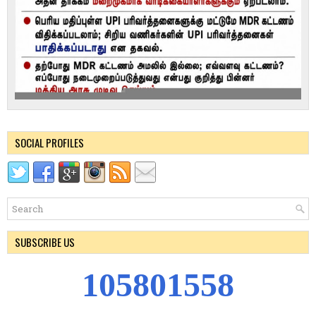
SOCIAL PROFILES
SUBSCRIBE US
1
0
5
8
0
1
5
5
8