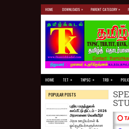
»
»
HOME
DOWNLOADS
PARENT CATEGORY
»
»
»
HOME
TET
TNPSC
TRB
POLI
SPE
POPULAR POSTS
ST
புதிய மருத்துவக்
காப்பீட்டு திட்டம் - 2026
அரசாணை வெளியீடு!
⭕ T
அரசு ஊழியர்கள் &
ஓய்வூதியர்களுக்கான