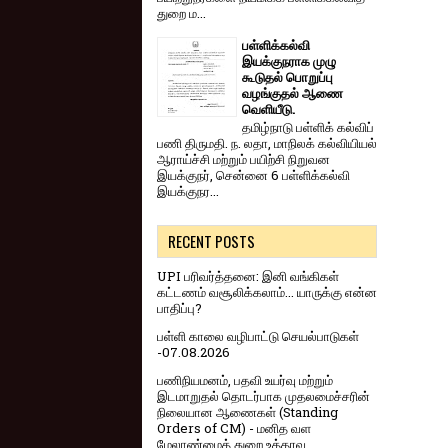
துறை ம...
பள்ளிக்கல்வி
இயக்குநராக முழு
கூடுதல் பொறுப்பு
வழங்குதல் ஆணை
வெளியீடு.
தமிழ்நாடு பள்ளிக் கல்விப்
பணி திருமதி. ந. லதா, மாநிலக் கல்வியியல்
ஆராய்ச்சி மற்றும் பயிற்சி நிறுவன
இயக்குநர், சென்னை 6 பள்ளிக்கல்வி
இயக்குநர...
RECENT POSTS
UPI பரிவர்த்தனை: இனி வங்கிகள்
கட்டணம் வசூலிக்கலாம்... யாருக்கு என்ன
பாதிப்பு?
பள்ளி காலை வழிபாட்டு செயல்பாடுகள்
-07.08.2026
பணிநியமனம், பதவி உயர்வு மற்றும்
இடமாறுதல் தொடர்பாக முதலமைச்சரின்
நிலையான ஆணைகள் (Standing
Orders of CM) - மனித வள
மேலாண்மைத் துறை உத்தரவு