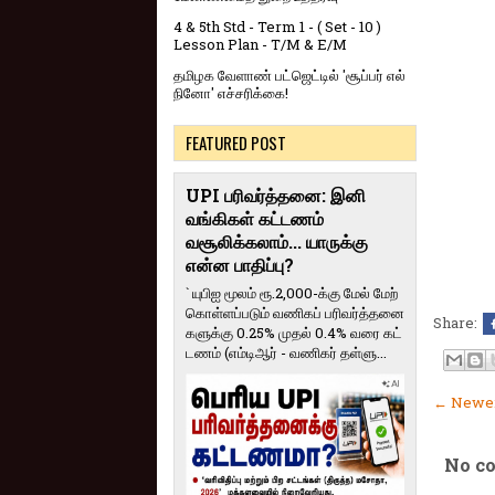
4 & 5th Std - Term 1 - ( Set - 10 )
Lesson Plan - T/M & E/M
தமிழக வேளாண் பட்ஜெட்டில் 'சூப்பர் எல்
நினோ' எச்சரிக்கை!
FEATURED POST
UPI பரிவர்த்தனை: இனி
வங்கிகள் கட்டணம்
வசூலிக்கலாம்... யாருக்கு
என்ன பாதிப்பு?
` யுபிஐ மூலம் ரூ.2,000-க்கு மேல் மேற்​
கொள்​ளப்​படும் வணி​கப் பரிவர்த்​தனை​
Share:
களுக்கு 0.25% முதல் 0.4% வரை கட்​
ட​ணம் (எம்​டிஆர் - வணி​கர் தள்​ளு...
← Newer
No c