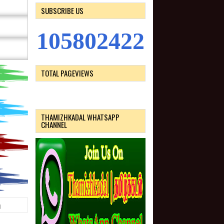
SUBSCRIBE US
1
0
5
8
0
2
4
2
2
TOTAL PAGEVIEWS
THAMIZHKADAL WHATSAPP
CHANNEL
ு