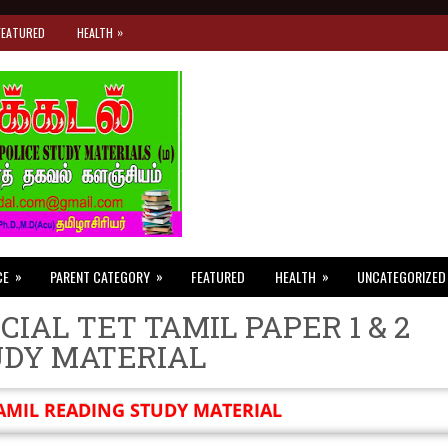
»
FEATURED
HEALTH
»
»
»
CE
PARENT CATEGORY
FEATURED
HEALTH
UNCATEGORIZED
CIAL TET TAMIL PAPER 1 & 2
UDY MATERIAL
AMIL READING STUDY MATERIAL