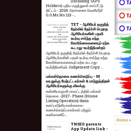
(Including TAPS
⭕ T
Holders) புதிய மருத்துவக் காப்பீட்டு
திட்டம் - 2026 அரசாணை வெளியீடு!
⭕ T
G.O.Ms.No.123 -...
TET - ஆசிரியர் தகுதித்
⭕ T
தேர்வில் தேர்ச்சி பெறாத
ஆசிரியர்களின் பதவி
உயர்வு சார்ந்த எந்த
கோரிக்கைகளையும் ஏற்க
கூடாது-உயர்நீதிமன்றம்
ஆசிரியர் தகுதித் தேர்வில் தேர்ச்சி பெறாத
ஆசிரியர்களின் பதவி உயர்வு சார்ந்த எந்த
கோரிக்கைகளையும் ஏற்க கூடாது-
உயர்நீதிமன்றம் Judgement Copy ...
மக்கள்தொகை கணக்கெடுப்பு - 55
வயதுக்கு மேற்பட்டவர்கள் & மாற்றுத்திறன்
ஆசிரியர்களுக்கு விலக்கு
கன்னியாகுமரி மாவட்டத்தில் மக்கள்
தொகை -2027- Phase (House
Listing Operation) dann
களப்பயிற்சியாளர்களாக-
கணக்கெடுப்பாளர்கள் மற்றும்
கண்காணிப்...
Home
TNSED parents
App Update link -