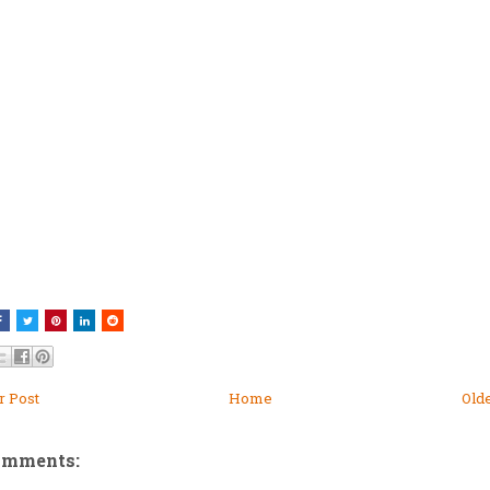
 Post
Home
Old
omments: