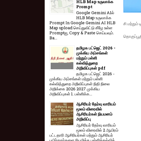
HLB Map உருவாக்க
Prompt
Google Gemini AIல்
HLB Map உருவாக்க
Prompt In Google Gemini AI HLB
சி மற்றும
Map upload செய்துவிட்டு கீழே உள்ள
Promptஐ, Copy & Paste செய்யவும்.
தொகுப்பூத
Ba...
தமிழக பட்ஜெட் 2026 -
முக்கிய அம்சங்கள்
மற்றும் பள்ளி
கல்வித்துறை
அறிவிப்புகள் pdf
தமிழக பட்ஜெட் 2026 -
முக்கிய அம்சங்கள் மற்றும் பள்ளி
கல்வித்துறை அறிவிப்புகள் நிதி நிலை
அறிக்கை 2026 2027 முக்கிய
அறிவிப்புகள் 1. பள்ளிக்க...
ஆசிரியர் தேர்வு வாரியம்
மூலம் விரைவில்
ஆசிரியர்கள் நியமனம்
அறிவிப்பு
ஆசிரியர் தேர்வு வாரி​யம்
மூலம் விரை​வில் 2 ஆயிரம்
பட்​ட​தாரி ஆசிரியர்​கள் மற்​றும் ஆசிரியர்
பயிற்றுநர்​களை நியமிக்க பள்​ளிக்​கல்​வித்​