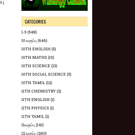
பு
CATEGORIES
1-5
(548)
10 வகுப்பு
(646)
10TH ENGLISH
(5)
10TH MATHS
(10)
10TH SCIENCE
(13)
10TH SOCIAL SCIENCE
(5)
10TH TAMIL
(12)
11TH CHEMISTRY
(2)
11TH ENGLISH
(1)
11TH PHYSICS
(1)
11TH TAMIL
(1)
11வகுப்பு
(141)
12 வகுப்பு
(260)