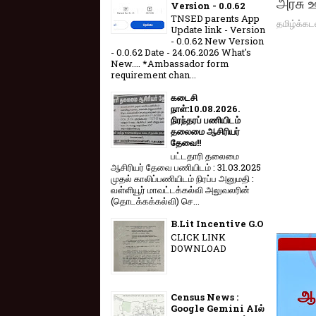
அரசு ஊ
Version - 0.0.62
TNSED parents App
தமிழ்க்கட
Update link - Version
- 0.0.62 New Version
- 0.0.62 Date - 24.06.2026 What's
New.... *Ambassador form
requirement chan...
கடைசி
நாள்:10.08.2026.
நிரந்தரப் பணியிடம்
தலைமை ஆசிரியர்
தேவை!!
பட்டதாரி தலைமை
ஆசிரியர் தேவை பணியிடம் : 31.03.2025
முதல் காலிப்பணியிடம் நிரப்ப அனுமதி :
வள்ளியூர் மாவட்டக்கல்வி அலுவலரின்
(தொடக்கக்கல்வி) செ...
B.Lit Incentive G.O
CLICK LINK
DOWNLOAD
Census News :
Google Gemini AIல்