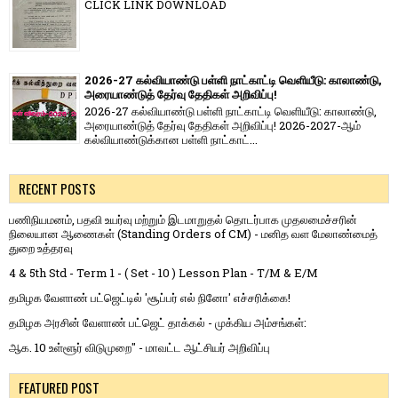
CLICK LINK DOWNLOAD
2026-27 கல்வியாண்டு பள்ளி நாட்காட்டி வெளியீடு: காலாண்டு,
அரையாண்டுத் தேர்வு தேதிகள் அறிவிப்பு!
2026-27 கல்வியாண்டு பள்ளி நாட்காட்டி வெளியீடு: காலாண்டு,
அரையாண்டுத் தேர்வு தேதிகள் அறிவிப்பு! 2026-2027-ஆம்
கல்வியாண்டுக்கான பள்ளி நாட்காட்...
RECENT POSTS
பணிநியமனம், பதவி உயர்வு மற்றும் இடமாறுதல் தொடர்பாக முதலமைச்சரின்
நிலையான ஆணைகள் (Standing Orders of CM) - மனித வள மேலாண்மைத்
துறை உத்தரவு
4 & 5th Std - Term 1 - ( Set - 10 ) Lesson Plan - T/M & E/M
தமிழக வேளாண் பட்ஜெட்டில் 'சூப்பர் எல் நினோ' எச்சரிக்கை!
தமிழக அரசின் வேளாண் பட்ஜெட் தாக்கல் - முக்கிய அம்சங்கள்:
ஆக. 10 உள்ளூர் விடுமுறை" - மாவட்ட ஆட்சியர் அறிவிப்பு
FEATURED POST