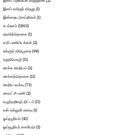
இளம் அறிவியல் விஞ்ஞானி
(2)
இளம் கவிஞர் விருது
(1)
இன்றைய செய்திகள்
(1)
உடல்நலம்
(1863)
உதவித்தொகை
(1)
உபரி பணியிடங்கள்
(2)
உள்ளூர் விடுமுறை
(98)
உறுதிமொழி
(11)
ஊக்க ஊதியம்
(2)
ஊக்கத்தொகை
(11)
ஊதிய உயர்வு
(73)
ஊராட்சி மணி
(2)
எழுத்தறிவுத் திட்டம்
(11)
என் கல்லூரி கனவு
(1)
ஓய்வூதியம்
(41)
ஓய்வூதியர் கையேடு
(2)