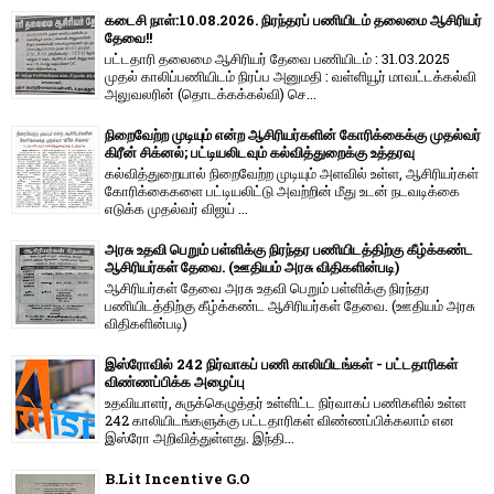
கடைசி நாள்:10.08.2026. நிரந்தரப் பணியிடம் தலைமை ஆசிரியர்
தேவை!!
பட்டதாரி தலைமை ஆசிரியர் தேவை பணியிடம் : 31.03.2025
முதல் காலிப்பணியிடம் நிரப்ப அனுமதி : வள்ளியூர் மாவட்டக்கல்வி
அலுவலரின் (தொடக்கக்கல்வி) செ...
நிறைவேற்ற முடியும் என்ற ஆசிரியர்களின் கோரிக்கைக்கு முதல்வர்
கிரீன் சிக்னல்; பட்டியலிடவும் கல்வித்துறைக்கு உத்தரவு
கல்வித்துறையால் நிறைவேற்ற முடியும் அளவில் உள்ள, ஆசிரியர்கள்
கோரிக்கைகளை பட்டியலிட்டு அவற்றின் மீது உடன் நடவடிக்கை
எடுக்க முதல்வர் விஜய் ...
அரசு உதவி பெறும் பள்ளிக்கு நிரந்தர பணியிடத்திற்கு கீழ்க்கண்ட
ஆசிரியர்கள் தேவை. (ஊதியம் அரசு விதிகளின்படி)
ஆசிரியர்கள் தேவை அரசு உதவி பெறும் பள்ளிக்கு நிரந்தர
பணியிடத்திற்கு கீழ்க்கண்ட ஆசிரியர்கள் தேவை. (ஊதியம் அரசு
விதிகளின்படி)
இஸ்ரோவில் 242 நிர்வாகப் பணி காலியிடங்கள் - பட்டதாரிகள்
விண்ணப்பிக்க அழைப்பு
உதவியாளர், சுருக்கெழுத்தர் உள்ளிட்ட நிர்வாகப் பணிகளில் உள்ள
242 காலியிடங்களுக்கு பட்டதாரிகள் விண்ணப்பிக்கலாம் என
இஸ்ரோ அறிவித்துள்ளது. இந்தி...
B.Lit Incentive G.O