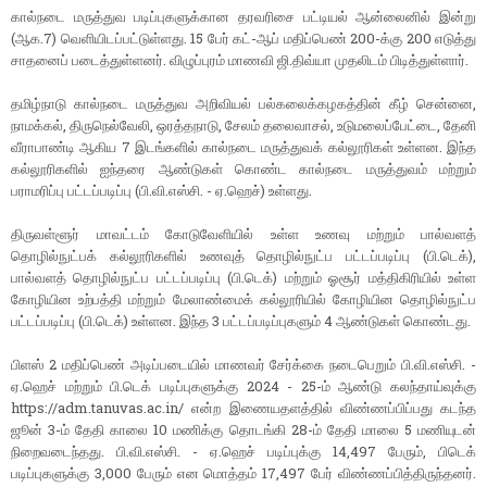
கால்நடை மருத்துவ படிப்புகளுக்கான தரவரிசை பட்டியல் ஆன்லைனில் இன்று
(ஆக.7) வெளியிடப்பட்டுள்ளது. 15 பேர் கட்-ஆப் மதிப்பெண் 200-க்கு 200 எடுத்து
சாதனைப் படைத்துள்ளனர். விழுப்புரம் மாணவி ஜி.திவ்யா முதலிடம் பிடித்துள்ளார்.
தமிழ்நாடு கால்நடை மருத்துவ அறிவியல் பல்கலைக்கழகத்தின் கீழ் சென்னை,
நாமக்கல், திருநெல்வேலி, ஒரத்தநாடு, சேலம் தலைவாசல், உடுமலைப்பேட்டை, தேனி
வீராபாண்டி ஆகிய 7 இடங்களில் கால்நடை மருத்துவக் கல்லூரிகள் உள்ளன. இந்த
கல்லூரிகளில் ஐந்தரை ஆண்டுகள் கொண்ட கால்நடை மருத்துவம் மற்றும்
பராமரிப்பு பட்டப்படிப்பு (பி.வி.எஸ்சி. - ஏ.ஹெச்) உள்ளது.
திருவள்ளூர் மாவட்டம் கோடுவேளியில் உள்ள உணவு மற்றும் பால்வளத்
தொழில்நுட்பக் கல்லூரிகளில் உணவுத் தொழில்நுட்ப பட்டப்படிப்பு (பி.டெக்),
பால்வளத் தொழில்நுட்ப பட்டப்படிப்பு (பி.டெக்) மற்றும் ஓசூர் மத்திகிரியில் உள்ள
கோழியின உற்பத்தி மற்றும் மேலாண்மைக் கல்லூரியில் கோழியின தொழில்நுட்ப
பட்டப்படிப்பு (பி.டெக்) உள்ளன. இந்த 3 பட்டப்படிப்புகளும் 4 ஆண்டுகள் கொண்டது.
பிளஸ் 2 மதிப்பெண் அடிப்படையில் மாணவர் சேர்க்கை நடைபெறும் பி.வி.எஸ்சி. -
ஏ.ஹெச் மற்றும் பி.டெக் படிப்புகளுக்கு 2024 - 25-ம் ஆண்டு கலந்தாய்வுக்கு
https://adm.tanuvas.ac.in/ என்ற இணையதளத்தில் விண்ணப்பிப்பது கடந்த
ஜூன் 3-ம் தேதி காலை 10 மணிக்கு தொடங்கி 28-ம் தேதி மாலை 5 மணியுடன்
நிறைவடைந்தது. பி.வி.எஸ்சி. - ஏ.ஹெச் படிப்புக்கு 14,497 பேரும், பிடெக்
படிப்புகளுக்கு 3,000 பேரும் என மொத்தம் 17,497 பேர் விண்ணப்பித்திருந்தனர்.