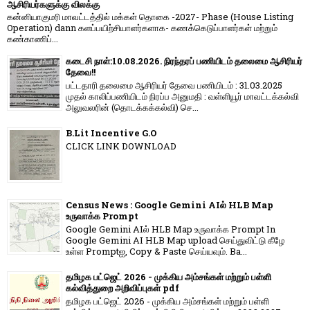
ஆசிரியர்களுக்கு விலக்கு
கன்னியாகுமரி மாவட்டத்தில் மக்கள் தொகை -2027- Phase (House Listing
Operation) dann களப்பயிற்சியாளர்களாக- கணக்கெடுப்பாளர்கள் மற்றும்
கண்காணிப்...
கடைசி நாள்:10.08.2026. நிரந்தரப் பணியிடம் தலைமை ஆசிரியர்
தேவை!!
பட்டதாரி தலைமை ஆசிரியர் தேவை பணியிடம் : 31.03.2025
முதல் காலிப்பணியிடம் நிரப்ப அனுமதி : வள்ளியூர் மாவட்டக்கல்வி
அலுவலரின் (தொடக்கக்கல்வி) செ...
B.Lit Incentive G.O
CLICK LINK DOWNLOAD
Census News : Google Gemini AIல் HLB Map
உருவாக்க Prompt
Google Gemini AIல் HLB Map உருவாக்க Prompt In
Google Gemini AI HLB Map upload செய்துவிட்டு கீழே
உள்ள Promptஐ, Copy & Paste செய்யவும். Ba...
தமிழக பட்ஜெட் 2026 - முக்கிய அம்சங்கள் மற்றும் பள்ளி
கல்வித்துறை அறிவிப்புகள் pdf
தமிழக பட்ஜெட் 2026 - முக்கிய அம்சங்கள் மற்றும் பள்ளி