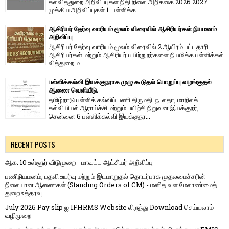
கல்வித்துறை அறிவிப்புகள் நிதி நிலை அறிக்கை 2026 2027
முக்கிய அறிவிப்புகள் 1. பள்ளிக்க...
ஆசிரியர் தேர்வு வாரியம் மூலம் விரைவில் ஆசிரியர்கள் நியமனம்
அறிவிப்பு
ஆசிரியர் தேர்வு வாரி​யம் மூலம் விரை​வில் 2 ஆயிரம் பட்​ட​தாரி
ஆசிரியர்​கள் மற்​றும் ஆசிரியர் பயிற்றுநர்​களை நியமிக்க பள்​ளிக்​கல்​
வித்​துறை ம...
பள்ளிக்கல்வி இயக்குநராக முழு கூடுதல் பொறுப்பு வழங்குதல்
ஆணை வெளியீடு.
தமிழ்நாடு பள்ளிக் கல்விப் பணி திருமதி. ந. லதா, மாநிலக்
கல்வியியல் ஆராய்ச்சி மற்றும் பயிற்சி நிறுவன இயக்குநர்,
சென்னை 6 பள்ளிக்கல்வி இயக்குநர...
RECENT POSTS
ஆக. 10 உள்ளூர் விடுமுறை - மாவட்ட ஆட்சியர் அறிவிப்பு
பணிநியமனம், பதவி உயர்வு மற்றும் இடமாறுதல் தொடர்பாக முதலமைச்சரின்
நிலையான ஆணைகள் (Standing Orders of CM) - மனித வள மேலாண்மைத்
துறை உத்தரவு
July 2026 Pay slip ஐ IFHRMS Website லிருந்து Download செய்யலாம் -
வழிமுறை