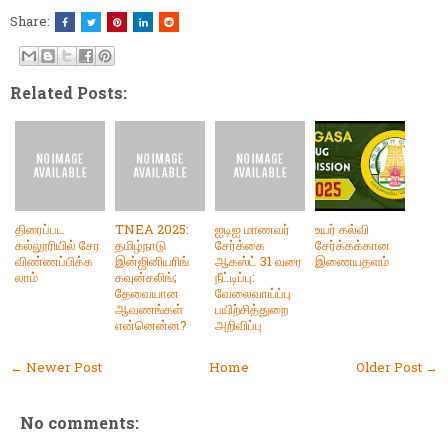
Share:
Related Posts:
திரைப்பட
TNEA 2025:
ஐடிஐ மாணவர்
உயர் கல்வி
கல்லூரியில் சேர
தமிழ்நாடு
சேர்க்கை
சேர்க்கக்கான
விண்ணப்பிக்க
இன்ஜினியரிங்
ஆகஸ்ட் 31 வரை
இணையதளம்
லாம்
கவுன்சலிங்;
நீட்டிப்பு:
தேவையான
வேலைவாய்ப்பு
ஆவணங்கள்
பயிற்சித்துறை
என்னென்ன?
அறிவிப்பு
← Newer Post
Home
Older Post →
No comments: