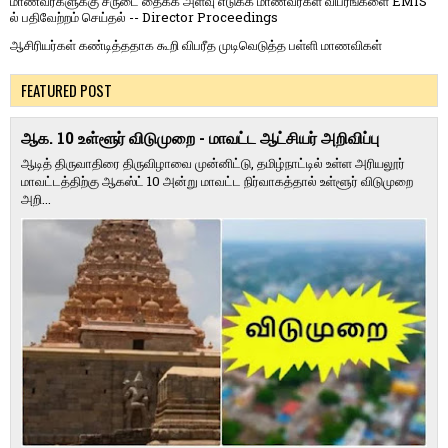
மாணவர்களுக்கு சீருடை தைக்க அளவு எடுக்க மாணவர்கள் விபரங்களை EMIS
ல் பதிவேற்றம் செய்தல் -- Director Proceedings
ஆசிரியர்கள் கண்டித்ததாக கூறி விபரீத முடிவெடுத்த பள்ளி மாணவிகள்
FEATURED POST
ஆக. 10 உள்ளூர் விடுமுறை - மாவட்ட ஆட்சியர் அறிவிப்பு
ஆடித் திருவாதிரை திருவிழாவை முன்னிட்டு, தமிழ்நாட்டில் உள்ள அரியலூர்
மாவட்டத்திற்கு ஆகஸ்ட் 10 அன்று மாவட்ட நிர்வாகத்தால் உள்ளூர் விடுமுறை
அறி...