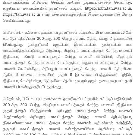
விண்ணப்பங்கள் பரிசீலனை செய்யும் பணிகள் முடிவடைந்ததைத் தொடர்ந்து,
தகுதியான மாணவர்களின் தரவரிசைப் பட்டியல் https://adm.tanuvas.ac.in,
https://tanuvas.ac.in என்ற பல்கலைக்கழகத்தின் இணையதளங்களில் இன்று
வெளியிடப்பட்டது.
பி.வி.எஸ்சி. - ஏ.ஹெச் படிப்புக்கான தரவரிசைப் பட்டியலில் 15 மாணவர்கள் 15 பேர்
கட்-ஆப் மதிப்பெண் 200-க்கு 200 பெற்றுள்ளனர். அதில், வயது அடிப்படையில்
(சீனியருக்கு முன்னுரிமை) முதலிடம், இரண்டாமிடம், மூன்றாமிடம் என
வகைப்படுத்தப்பட்டுள்ளது. அதன்படி, விழுப்புரம் மாவட்டத்தைச் சேர்ந்த மாணவி
ஜி.திவ்யா, ஈரோடு மாவட்டத்தைச் சேர்ந்த மாணவி வி.அபிஸ்ரீ, விழுப்புரம்
மாவட்டத்தைச் சேர்ந்த மாணவர் கே.எம்.சூர்யா, மதுரை மாவட்டத்தைச் சேர்ந்த
மாணவி கே.அஸ்விதா, அரியலூர் மாவட்டத்தைச் சேர்ந்த மாணவி ஆர்.நவினா
ஆகிய 5 மாணவ- மாணவியர் முதல் 5 இடங்களை பிடித்துள்ளனர். இதில்,
ஜி.திவ்யா, கே.அஸ்விதா, ஆர்.நவினா ஆகிய மூவரும் முதல் தலைமுறை பட்டதாரி
மாணவியர் என்பது குறிப்பிடத்தக்கது.
அதேபோல், பிடெக் படிப்புகளுக்கான தரவரிசைப் பட்டியலில் கட்-ஆப் மதிப்பெண்
200-க்கு 200 பெற்று விழுப்புரம் மாவட்டத்தைச் சேர்ந்த மாணவி ஜி.திவ்யா
முதலிடத்தைப் பிடித்துள்ளார். அரியலூர் மாவட்டத்தைச் சேர்ந்த மாணவி
பி.துர்காதேவி, அரியலூர் மாவட்டத்தைச் சேர்ந்த மாணவி ஆர்.அபிநயா,
திருவண்ணாமலை மாவட்டடத்தைச் சேர்ந்த மாணவர் ஆர்.மனோஜ் கார்த்திக்,
தருமபுரி மாவட்டத்தைச் மாணவி எஸ்.சற்குணபிரியா ஆகியோர் கட்-ஆப்
மதிப்பெண் 199.500 பெற்று அடுத்த 4 இடங்களைப் பெற்றுள்ளனர்.அரசுப் பள்ளி