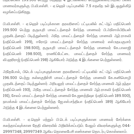
மாணவர்களுக்கு பி.வி.எஸ்சி. - ஏ.ஹெச் படிப்புகளில் 7.5 சதவீத உள் இடஒதுக்கீடு
வழங்கப்படுகிறது.
பி.வி.எஸ்சி. - ஏ.ஹெச் படிப்புக்கான தரவரிசைப் பட்டியலில் கட்-ஆப் மதிப்பெண்
199.500 பெற்று தருமபுரி மாவட்டத்தைச் சேர்ந்த மாணவர் பி.அசோக்பிரியன்
முதலிடத்தைப் பிடித்துள்ளார். அதே மாவட்டத்தைச் சேர்ந்த மாணவி ஆர்.ராகவி
(மதிப்பெண் 199), ஈரோடு மாவட்டத்தைச் சேர்ந்த மாணவர் எஸ்.உதயகுமார்
(மதிப்பெண் 198.500), தருமபுரி மாவட்டத்தைச் சேர்ந்த மாணவர் கே.பாலாஜி
(மதிப்பெண் 198.500), ராணிப்பேட்டை மாவட்டத்தைச் சேர்ந்த மாணவர்
வி.ஹரிராஜ் (மதிப்பெண் 198) ஆகியோர் அடுத்த 4 இடங்களை பெற்றுள்ளனர்.
அதேபோல், பிடெக் படிப்புகளுக்கான தரவரிசைப் பட்டியலில் கட்-ஆப் மதிப்பெண்
196.500 பெற்று கள்ளகுறிச்சி மாவட்டத்தைச் சேர்ந்த மாணவி கே.கனிமொழி
முதலிடத்தைப் பிடித்துள்ளார். அரியலூர் மாவட்டத்தைச் சேர்ந்த மாணவி ஆர்.நந்தா
(மதிப்பெண் 193), அதே மாவட்டத்தைச் சேர்ந்த மாணவி ஆர்.ராகவி (மதிப்பெண்
191), சேலம் மாவட்டத்தைச் சேர்ந்த மாணவி கே.ஜனத்நிஷா (மதிப்பெண் 189.500),
நாமக்கல் மாவட்டத்தைச் சேர்ந்த ஜே.எஸ்.சந்தியா (மதிப்பெண் 189) ஆகியோர்
அடுத்த 4 இடங்களை பெற்றுள்ளனர்.
பி.வி.எஸ்சி. - ஏ.ஹெச் மற்றும் பி.டெக் படிப்புகளுக்கான மாணவர் சேர்க்கை
கலந்தாய்வுக்கான தேதி விரைவில் அறிவிக்கப்படும். மேலும் விவரங்களுக்கு 044-
29997348, 29997349 ஆகிய தொலைபேசி எண்களை தொடர்பு கொள்ளலாம்.