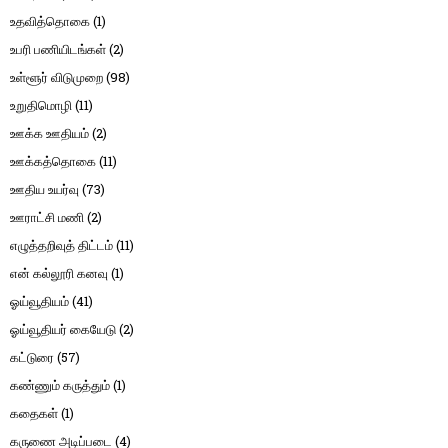
உதவித்தொகை
(1)
உபரி பணியிடங்கள்
(2)
உள்ளூர் விடுமுறை
(98)
உறுதிமொழி
(11)
ஊக்க ஊதியம்
(2)
ஊக்கத்தொகை
(11)
ஊதிய உயர்வு
(73)
ஊராட்சி மணி
(2)
எழுத்தறிவுத் திட்டம்
(11)
என் கல்லூரி கனவு
(1)
ஓய்வூதியம்
(41)
ஓய்வூதியர் கையேடு
(2)
கட்டுரை
(57)
கண்ணும் கருத்தும்
(1)
கதைகள்
(1)
கருணை அடிப்படை
(4)