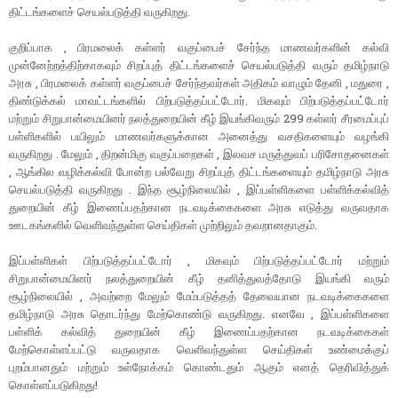
திட்டங்களைச் செயல்படுத்தி வருகிறது.
குறிப்பாக , பிரமலைக் கள்ளர் வகுப்பைச் சேர்ந்த மாணவர்களின் கல்வி
முன்னேற்றத்திற்காகவும் சிறப்புத் திட்டங்களைச் செயல்படுத்தி வரும் தமிழ்நாடு
அரசு , பிரமலைக் கள்ளர் வகுப்பைச் சேர்ந்தவர்கள் அதிகம் வாழும் தேனி , மதுரை ,
திண்டுக்கல் மாவட்டங்களில் பிற்படுத்தப்பட்டோர். மிகவும் பிற்படுத்தப்பட்டோர்
மற்றும் சிறுபான்மையினர் நலத்துறையின் கீழ் இயங்கிவரும் 299 கள்ளர் சீரமைப்புப்
பள்ளிகளில் பயிலும் மாணவர்களுக்கான அனைத்து வசதிகளையும் வழங்கி
வருகிறது . மேலும் , திறன்மிகு வகுப்பறைகள் , இலவச மருத்துவப் பரிசோதனைகள்
, ஆங்கில வழிக்கல்வி போன்ற பல்வேறு சிறப்புத் திட்டங்களையும் தமிழ்நாடு அரசு
செயல்படுத்தி வருகிறது . இந்த சூழ்நிலையில் , இப்பள்ளிகளை பள்ளிக்கல்வித்
துறையின் கீழ் இணைப்பதற்கான நடவடிக்கைகளை அரசு எடுத்து வருவதாக
ஊடகங்களில் வெளிவந்துள்ள செய்திகள் முற்றிலும் தவறானதாகும்.
இப்பள்ளிகள் பிற்படுத்தப்பட்டோர் , மிகவும் பிற்படுத்தப்பட்டோர் மற்றும்
சிறுபான்மையினர் நலத்துறையின் கீழ் தனித்துவத்தோடு இயங்கி வரும்
சூழ்நிலையில் , அவற்றை மேலும் மேம்படுத்தத் தேவையான நடவடிக்கைகளை
தமிழ்நாடு அரசு தொடர்ந்து மேற்கொண்டு வருகிறது. எனவே , இப்பள்ளிகளை
பள்ளிக் கல்வித் துறையின் கீழ் இணைப்பதற்கான நடவடிக்கைகள்
மேற்கொள்ளப்பட்டு வருவதாக வெளிவந்துள்ள செய்திகள் உண்மைக்குப்
புறம்பானதும் மற்றும் உள்நோக்கம் கொண்டதும் ஆகும் எனத் தெரிவித்துக்
கொள்ளப்படுகிறது!