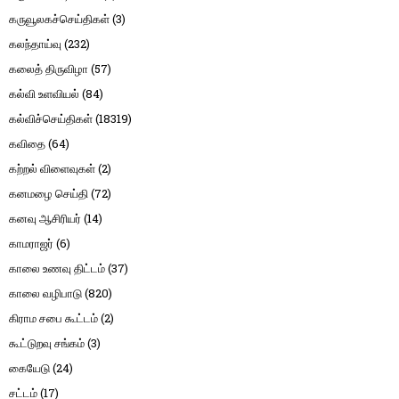
கருவூலகச்செய்திகள்
(3)
கலந்தாய்வு
(232)
கலைத் திருவிழா
(57)
கல்வி உளவியல்
(84)
கல்விச்செய்திகள்
(18319)
கவிதை
(64)
கற்றல் விளைவுகள்
(2)
கனமழை செய்தி
(72)
கனவு ஆசிரியர்
(14)
காமராஜர்
(6)
காலை உணவு திட்டம்
(37)
காலை வழிபாடு
(820)
கிராம சபை கூட்டம்
(2)
கூட்டுறவு சங்கம்
(3)
கையேடு
(24)
சட்டம்
(17)