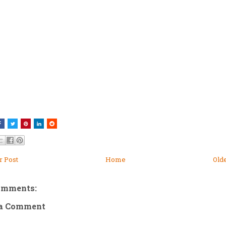
 Post
Home
Old
omments:
 a Comment