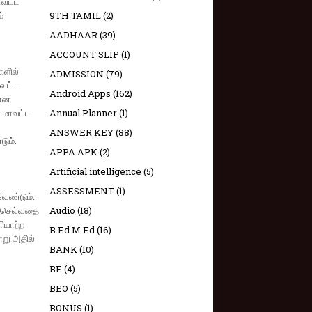
மாவட்ட
்
9TH TAMIL
(2)
AADHAAR
(39)
ACCOUNT SLIP
(1)
களில்
ADMISSION
(79)
ாவட்ட
Android Apps
(162)
பான
, மாவட்ட
Annual Planner
(1)
ANSWER KEY
(88)
ும்.
APPA APK
(2)
Artificial intelligence
(5)
ASSESSMENT
(1)
வேண்டும்.
கு செல்வதை
Audio
(18)
ியாற்ற
B.Ed M.Ed
(16)
று அதில்
BANK
(10)
BE
(4)
BEO
(5)
BONUS
(1)