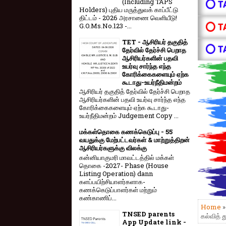
(Including TAPS
⭕ T
Holders) புதிய மருத்துவக் காப்பீட்டு
திட்டம் - 2026 அரசாணை வெளியீடு!
⭕ T
G.O.Ms.No.123 -...
TET - ஆசிரியர் தகுதித்
⭕ T
தேர்வில் தேர்ச்சி பெறாத
ஆசிரியர்களின் பதவி
உயர்வு சார்ந்த எந்த
கோரிக்கைகளையும் ஏற்க
கூடாது-உயர்நீதிமன்றம்
ஆசிரியர் தகுதித் தேர்வில் தேர்ச்சி பெறாத
ஆசிரியர்களின் பதவி உயர்வு சார்ந்த எந்த
கோரிக்கைகளையும் ஏற்க கூடாது-
உயர்நீதிமன்றம் Judgement Copy ...
மக்கள்தொகை கணக்கெடுப்பு - 55
வயதுக்கு மேற்பட்டவர்கள் & மாற்றுத்திறன்
ஆசிரியர்களுக்கு விலக்கு
கன்னியாகுமரி மாவட்டத்தில் மக்கள்
தொகை -2027- Phase (House
Listing Operation) dann
களப்பயிற்சியாளர்களாக-
கணக்கெடுப்பாளர்கள் மற்றும்
கண்காணிப்...
Home
TNSED parents
கல்வித் 
App Update link -