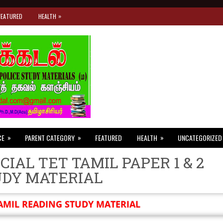
»
FEATURED
HEALTH
»
»
»
CE
PARENT CATEGORY
FEATURED
HEALTH
UNCATEGORIZED
CIAL TET TAMIL PAPER 1 & 2
UDY MATERIAL
AMIL READING STUDY MATERIAL