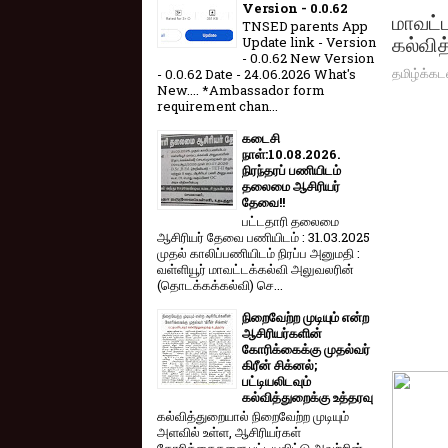
Version - 0.0.62
மாவட்ட
TNSED parents App
கல்வித
Update link - Version
- 0.0.62 New Version
தமிழ்க்கட
- 0.0.62 Date - 24.06.2026 What's
New.... *Ambassador form
requirement chan...
கடைசி
நாள்:10.08.2026.
நிரந்தரப் பணியிடம்
தலைமை ஆசிரியர்
தேவை!!
பட்டதாரி தலைமை
ஆசிரியர் தேவை பணியிடம் : 31.03.2025
முதல் காலிப்பணியிடம் நிரப்ப அனுமதி :
வள்ளியூர் மாவட்டக்கல்வி அலுவலரின்
(தொடக்கக்கல்வி) செ...
நிறைவேற்ற முடியும் என்ற
ஆசிரியர்களின்
கோரிக்கைக்கு முதல்வர்
கிரீன் சிக்னல்;
பட்டியலிடவும்
கல்வித்துறைக்கு உத்தரவு
கல்வித்துறையால் நிறைவேற்ற முடியும்
அளவில் உள்ள, ஆசிரியர்கள்
கோரிக்கைகளை பட்டியலிட்டு அவற்றின்