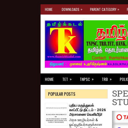
»
»
HOME
DOWNLOADS
PARENT CATEGORY
»
»
»
HOME
TET
TNPSC
TRB
POLI
SPE
POPULAR POSTS
ST
புதிய மருத்துவக்
காப்பீட்டு திட்டம் - 2026
அரசாணை வெளியீடு!
⭕ T
அரசு ஊழியர்கள் &
ஓய்வூதியர்களுக்கான