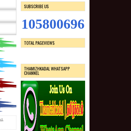
SUBSCRIBE US
1
0
5
8
0
0
6
9
6
TOTAL PAGEVIEWS
THAMIZHKADAL WHATSAPP
CHANNEL
ிக்