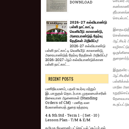
செயலர் அறி
DOWNLOAD
கண்காணிப்
தீர்மானங்
செயல்பாட்ட
2026-27 கல்வியாண்டு
பள்ளி நாட்காட்டி
இதையடுத்த
வெளியீடு: காலாண்டு,
சென்னையில
அரையாண்டுத் தேர்வு
தேதிகள் அறிவிப்பு!
ஆட்சியர்
2026-27 கல்வியாண்டு
வழிகாட்டு
பள்ளி நாட்காட்டி வெளியீடு: காலாண்டு,
ஒருங்கிணை
அரையாண்டுத் தேர்வு தேதிகள் அறிவிப்பு!
துறைசார்ந
2026-2027-ஆம் கல்வியாண்டுக்கான
பள்ளி நாட்காட்...
இதுதவிர பள
ஆட்சியரின
RECENT POSTS
பள்ளிக்கல
மாநில அளவ
பணிநியமனம், பதவி உயர்வு மற்றும்
உறுதிசெய்
இடமாறுதல் தொடர்பாக முதலமைச்சரின்
நிலையான ஆணைகள் (Standing
தேவையான 
Orders of CM) - மனித வள
கூறப்பட்டு
மேலாண்மைத் துறை உத்தரவு
4 & 5th Std - Term 1 - ( Set - 10 )
Lesson Plan - T/M & E/M
தமிழக வேளாண் பட்ஜெட்டில் 'சூப்பர் எல்