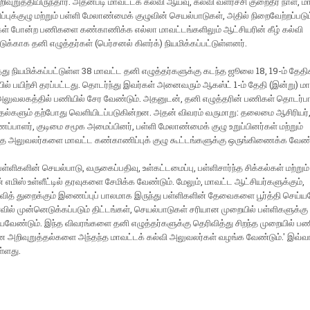
வுறுத்தியிருந்தார். அதன்படி மாவட்டக் கல்வி ஆய்வு, கல்வி வளர்ச்சி குறைதீர் நாள், 
புக்குழு மற்றும் பள்ளி மேலாண்மைக் குழுவின் செயல்பாடுகள், அதில் நிறைவேற்றப்படும
கள் போன்ற பணிகளை கண்காணிக்க எல்லா மாவட்டங்களிலும் ஆட்சியரின் கீழ் கல்வி
ுக்காக தனி எழுத்தர்கள் (பெர்சனல் கிளர்க்) நியமிக்கப்பட்டுள்ளனர்.
ு நியமிக்கப்பட்டுள்ள 38 மாவட்ட தனி எழுத்தர்களுக்கு கடந்த ஜூலை 18, 19-ம் தேதி
் பயிற்சி தரப்பட்டது. தொடர்ந்து இவர்கள் அனைவரும் ஆகஸ்ட் 1-ம் தேதி (இன்று) ம
 அலுவலகத்தில் பணியில் சேர வேண்டும். அதனுடன், தனி எழுத்தரின் பணிகள் தொடர்
தல்களும் தற்போது வெளியிடப்படுகின்றன. அதன் விவரம் வருமாறு: தலைமை ஆசிரியர்
ப்பாளர், குடிமை சமூக அமைப்பினர், பள்ளி மேலாண்மைக் குழு உறுப்பினர்கள் மற்றும்
்த அலுவலர்களை மாவட்ட கண்காணிப்புக் குழு கூட்டங்களுக்கு ஒருங்கிணைக்க வேண்ட
்ளிகளின் செயல்பாடு, வருகைப்பதிவு, உள்கட்டமைப்பு, பள்ளிசார்ந்த சிக்கல்கள் மற்றும்
் எமிஸ் உள்ளீட்டில் தரவுகளை சேமிக்க வேண்டும். மேலும், மாவட்ட ஆட்சியர்களுக்கும்,
்வித் துறைக்கும் இணைப்புப் பாலமாக இருந்து பள்ளிகளின் தேவைகளை பூர்த்தி செய்ய
ில் முன்னெடுக்கப்படும் திட்டங்கள், செயல்பாடுகள் சரியான முறையில் பள்ளிகளுக்
யவேண்டும். இந்த விவரங்களை தனி எழுத்தர்களுக்கு தெரிவித்து சிறந்த முறையில் பண
அறிவுறுத்தல்களை அந்தந்த மாவட்டக் கல்வி அலுவலர்கள் வழங்க வேண்டும்.' இவ்வா
ள்ளது.