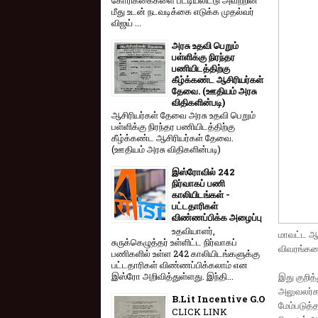
மீது உடன் நடவடிக்கை எடுக்க முதல்வர்
விஜய் ...
அரசு உதவி பெறும்
பள்ளிக்கு நிரந்தர
பணியிடத்திற்கு
கீழ்க்கண்ட ஆசிரியர்கள்
தேவை. (ஊதியம் அரசு
விதிகளின்படி)
ஆசிரியர்கள் தேவை அரசு உதவி பெறும்
பள்ளிக்கு நிரந்தர பணியிடத்திற்கு
கீழ்க்கண்ட ஆசிரியர்கள் தேவை.
(ஊதியம் அரசு விதிகளின்படி)
இஸ்ரோவில் 242
நிர்வாகப் பணி
காலியிடங்கள் -
பட்டதாரிகள்
விண்ணப்பிக்க அழைப்பு
உதவியாளர்,
மாவட்ட ஆட
சுருக்கெழுத்தர் உள்ளிட்ட நிர்வாகப்
விவரங்களை
பணிகளில் உள்ள 242 காலியிடங்களுக்கு
பட்டதாரிகள் விண்ணப்பிக்கலாம் என
இஸ்ரோ அறிவித்துள்ளது. இந்தி...
இது குறித
அலுவலர்கள
B.Lit Incentive G.O
மேம்படுத
CLICK LINK