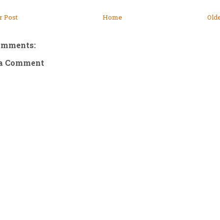
 Post
Home
Old
omments:
 a Comment