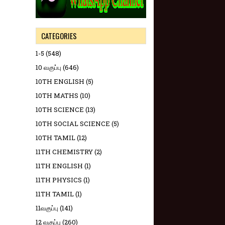
CATEGORIES
1-5
(548)
10 வகுப்பு
(646)
10TH ENGLISH
(5)
10TH MATHS
(10)
10TH SCIENCE
(13)
10TH SOCIAL SCIENCE
(5)
10TH TAMIL
(12)
11TH CHEMISTRY
(2)
11TH ENGLISH
(1)
11TH PHYSICS
(1)
11TH TAMIL
(1)
11வகுப்பு
(141)
12 வகுப்பு
(260)