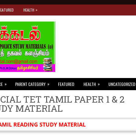
»
FEATURED
HEALTH
»
»
»
CE
PARENT CATEGORY
FEATURED
HEALTH
UNCATEGORIZED
CIAL TET TAMIL PAPER 1 & 2
UDY MATERIAL
AMIL READING STUDY MATERIAL