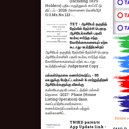
(Including TAPS
⭕ T
Holders) புதிய மருத்துவக் காப்பீட்டு
திட்டம் - 2026 அரசாணை வெளியீடு!
⭕ T
G.O.Ms.No.123 -...
TET - ஆசிரியர் தகுதித்
⭕ T
தேர்வில் தேர்ச்சி பெறாத
ஆசிரியர்களின் பதவி
உயர்வு சார்ந்த எந்த
கோரிக்கைகளையும் ஏற்க
கூடாது-உயர்நீதிமன்றம்
ஆசிரியர் தகுதித் தேர்வில் தேர்ச்சி பெறாத
ஆசிரியர்களின் பதவி உயர்வு சார்ந்த எந்த
கோரிக்கைகளையும் ஏற்க கூடாது-
உயர்நீதிமன்றம் Judgement Copy ...
மக்கள்தொகை கணக்கெடுப்பு - 55
வயதுக்கு மேற்பட்டவர்கள் & மாற்றுத்திறன்
ஆசிரியர்களுக்கு விலக்கு
கன்னியாகுமரி மாவட்டத்தில் மக்கள்
தொகை -2027- Phase (House
Listing Operation) dann
களப்பயிற்சியாளர்களாக-
கணக்கெடுப்பாளர்கள் மற்றும்
கண்காணிப்...
Home
TNSED parents
App Update link -