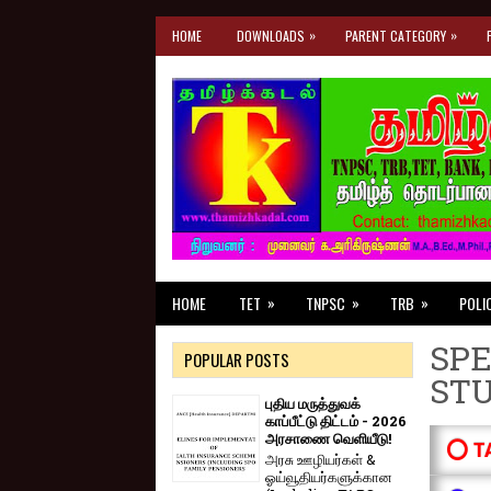
»
»
HOME
DOWNLOADS
PARENT CATEGORY
»
»
»
HOME
TET
TNPSC
TRB
POLI
SPE
POPULAR POSTS
ST
புதிய மருத்துவக்
காப்பீட்டு திட்டம் - 2026
அரசாணை வெளியீடு!
⭕ T
அரசு ஊழியர்கள் &
ஓய்வூதியர்களுக்கான