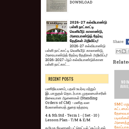
DOWNLOAD
2026-27 கல்வியாண்டு
பள்ளி நாட்காட்டி
வெளியீடு: காலாண்டு,
அரையாண்டுத் தேர்வு
தேதிகள் அறிவிப்பு!
Share:
2026-27 கல்வியாண்டு
பள்ளி நாட்காட்டி வெளியீடு: காலாண்டு,
அரையாண்டுத் தேர்வு தேதிகள் அறிவிப்பு!
2026-2027-ஆம் கல்வியாண்டுக்கான
Relate
பள்ளி நாட்காட்...
RECENT POSTS
பணிநியமனம், பதவி உயர்வு மற்றும்
இடமாறுதல் தொடர்பாக முதலமைச்சரின்
நிலையான ஆணைகள் (Standing
Orders of CM) - மனித வள
SMC மற
மேலாண்மைத் துறை உத்தரவு
கட்டமைப்ப
தேவைய
4 & 5th Std - Term 1 - ( Set - 10 )
படிவங்கள
Lesson Plan - T/M & E/M
அனைத்து
கோப்பாக.
தமிழக வேளாண் பட்ஜெட்டில் 'சூப்பர் எல்