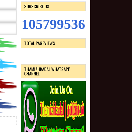
SUBSCRIBE US
1
0
5
7
9
9
5
3
6
TOTAL PAGEVIEWS
THAMIZHKADAL WHATSAPP
CHANNEL