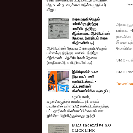
மீது உடன் நடவடிக்கை எடுக்க முதல்வர்
விஜய் ...
அரசு உதவி பெறும்
பள்ளிக்கு நிரந்தர
அனைத்து வ
பணியிடத்திற்கு
பார்வை -4
கீழ்க்கண்ட ஆசிரியர்கள்
நடைபெற 
தேவை. (ஊதியம் அரசு
இணையத்தளத
விதிகளின்படி)
வேண்டும்.
ஆசிரியர்கள் தேவை அரசு உதவி பெறும்
பள்ளிக்கு நிரந்தர பணியிடத்திற்கு
கீழ்க்கண்ட ஆசிரியர்கள் தேவை.
SMC - புத
(ஊதியம் அரசு விதிகளின்படி)
SMC Reco
இஸ்ரோவில் 242
நிர்வாகப் பணி
காலியிடங்கள் -
Downloa
பட்டதாரிகள்
விண்ணப்பிக்க அழைப்பு
உதவியாளர்,
சுருக்கெழுத்தர் உள்ளிட்ட நிர்வாகப்
பணிகளில் உள்ள 242 காலியிடங்களுக்கு
பட்டதாரிகள் விண்ணப்பிக்கலாம் என
இஸ்ரோ அறிவித்துள்ளது. இந்தி...
B.Lit Incentive G.O
CLICK LINK