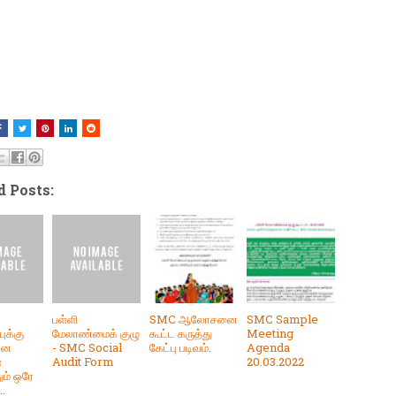
d Posts:
ு
பள்ளி
SMC ஆலோசனை
SMC Sample
ுக்கு
மேலாண்மைக் குழு
கூட்ட கருத்து
Meeting
ான
- SMC Social
கேட்பு படிவம்.
Agenda
்
Audit Form
20.03.2022
ம் ஒரே
.